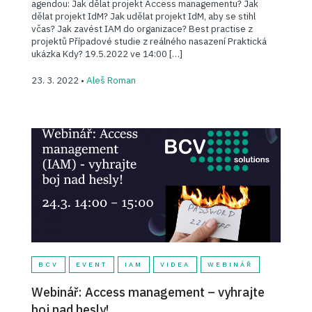
agendou: Jak dělat projekt Access managementu? Jak
dělat projekt IdM? Jak udělat projekt IdM, aby se stihl
včas? Jak zavést IAM do organizace? Best practise z
projektů Případové studie z reálného nasazení Praktická
ukázka Kdy? 19.5.2022 ve 14:00 […]
23. 3. 2022 •
Aleš Roman
BCV
EVENT
IAM
VIDEA
WEBINÁŘ
Webinář: Access management – vyhrajte
boj nad hesly!