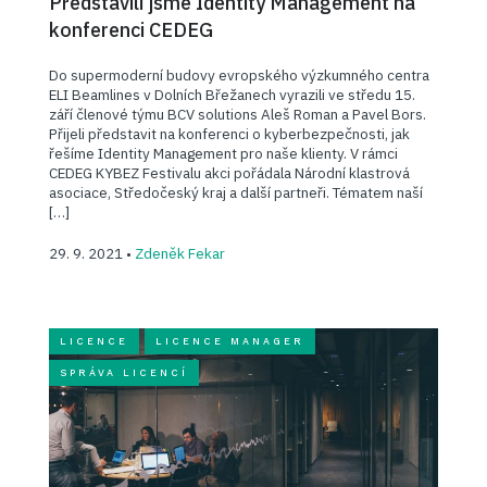
Představili jsme Identity Management na
konferenci CEDEG
Do supermoderní budovy evropského výzkumného centra
ELI Beamlines v Dolních Břežanech vyrazili ve středu 15.
září členové týmu BCV solutions Aleš Roman a Pavel Bors.
Přijeli představit na konferenci o kyberbezpečnosti, jak
řešíme Identity Management pro naše klienty. V rámci
CEDEG KYBEZ Festivalu akci pořádala Národní klastrová
asociace, Středočeský kraj a další partneři. Tématem naší
[…]
29. 9. 2021 •
Zdeněk Fekar
LICENCE
LICENCE MANAGER
SPRÁVA LICENCÍ