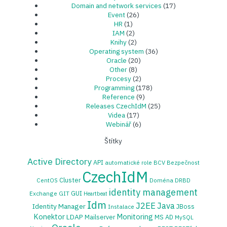
Domain and network services
(17)
Event
(26)
HR
(1)
IAM
(2)
Knihy
(2)
Operating system
(36)
Oracle
(20)
Other
(8)
Procesy
(2)
Programming
(178)
Reference
(9)
Releases CzechIdM
(25)
Videa
(17)
Webinář
(6)
Štítky
Active Directory
API
automatické role
BCV
Bezpečnost
CzechIdM
Cluster
CentOS
Doména
DRBD
identity management
GUI
Exchange
GIT
Heartbeat
Idm
J2EE
Java
Identity Manager
JBoss
Instalace
Konektor
Monitoring
LDAP
Mailserver
MS AD
MySQL