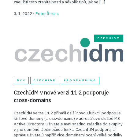
zneužití této zranitelnosti a několik tipů, jak se […]
3. 1. 2022 •
Peter Štrunc
CZECHIDM
BCV
CZECHIDM
PROGRAMMING
CzechIdM v nové verzi 11.2 podporuje
cross-domains
CzechIdM verze 11.2 přináší další novou funkci: podporuje
křížové domény (cross-domains) v adresářové službě MS
Active Directory. Uživatele nyní snadno zařadíte do skupiny
v jiné doméně. Jedinečnou funkci CzechIdM podporující
správu uživatelů napříč více doménami ocení velké podniky