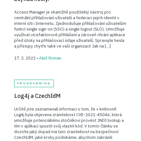
Access Manager je okamžitě použitelný nástroj pro
centrální přihlašování uživatelů a federaci jejich identit v
interní síti i Internetu. Zjednodušuje přihlašování uživatelům
funkcí single sign-on (SSO) a single logout (SLO). Umožňuje
využívat vícefaktorové přihlášení a zároveň chrání aplikace
před útoky na přihlašovací údaje uživatelů. Spravujte hesla
a přístupy chytře také ve vaší organizaci! Jak na […]
17. 2. 2022 •
Aleš Roman
PROGRAMMING
Log4j a CzechIdM
Určitě jste zaznamenali informaci o tom, že v knihovně
Log4j byla objevena zranitelnost CVE-2021-45046, která
umožňuje potenciálnímu útočníkovi provést JNDI lookup a
tím v aplikaci spustit svůj vlastní kód. V tomto článku se
dozvíte jaký dopad má tato zranitelnost na bezpečnost
CzechIdM, jaké kroky podnikáme, abychom zabránili