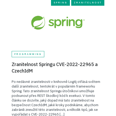
SPRING
ZRANITELNOST
PROGRAMMING
Zranitelnost Springu CVE-2022-22965 a
CzechIdM
Po nedávné zranitelnosti v knihovně Log4j otřásá světem
další zranitelnost, tentokrát v populárním frameworku
Spring. Tato zranitelnost Springu útočníkovi umožňuje
podsunout přes REST škodlivý kód k exekuci. V tomto
článku se dozvíte, jaký dopad má tato zranitelnost na
bezpečnost CzechIdM, jaké kroky podnikáme, abychom
zabránili zneužití této zranitelnosti, a několik tipů, jak se
vypořádat s CVE-2022-22965 […]