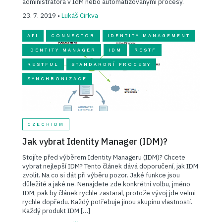
administrátora v IdM nebo automatizovanými procesy.
23. 7. 2019 •
Lukáš Cirkva
API
CONNECTOR
IDENTITY MANAGEMENT
IDENTITY MANAGER
IDM
RESTF
RESTFUL
STANDARDNÍ PROCESY
SYNCHRONIZACE
CZECHIDM
Jak vybrat Identity Manager (IDM)?
Stojíte před výběrem Identity Manageru (IDM)? Chcete
vybrat nejlepší IDM? Tento článek dává doporučení, jak IDM
zvolit. Na co si dát při výběru pozor. Jaké funkce jsou
důležité a jaké ne. Nenajdete zde konkrétní volbu, jméno
IDM, pak by článek rychle zastaral, protože vývoj jde velmi
rychle dopředu. Každý potřebuje jinou skupinu vlastností.
Každý produkt IDM […]