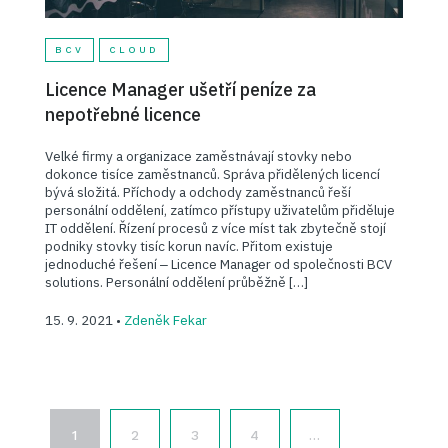
BCV
CLOUD
Licence Manager ušetří peníze za
nepotřebné licence
Velké firmy a organizace zaměstnávají stovky nebo
dokonce tisíce zaměstnanců. Správa přidělených licencí
bývá složitá. Příchody a odchody zaměstnanců řeší
personální oddělení, zatímco přístupy uživatelům přiděluje
IT oddělení. Řízení procesů z více míst tak zbytečně stojí
podniky stovky tisíc korun navíc. Přitom existuje
jednoduché řešení ‒ Licence Manager od společnosti BCV
solutions. Personální oddělení průběžně […]
15. 9. 2021 •
Zdeněk Fekar
1
2
3
4
…