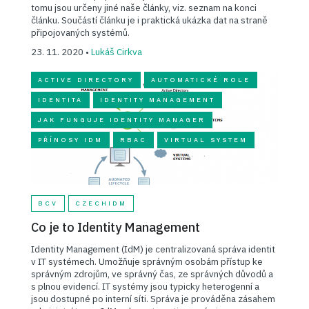
tomu jsou určeny jiné naše články, viz. seznam na konci
článku. Součástí článku je i praktická ukázka dat na straně
připojovaných systémů.
23. 11. 2020 •
Lukáš Cirkva
ACTIVE DIRECTORY
AUTOMATICKÉ ROLE
IDENTITA
IDENTITY MANAGEMENT
JAK FUNGUJE IDENTITY MANAGER
PŘÍNOSY IDM
RBAC
VIRTUAL SYSTEM
BCV
CZECHIDM
Co je to Identity Management
Identity Management (IdM) je centralizovaná správa identit
v IT systémech. Umožňuje správným osobám přístup ke
správným zdrojům, ve správný čas, ze správných důvodů a
s plnou evidencí. IT systémy jsou typicky heterogenní a
jsou dostupné po interní síti. Správa je prováděna zásahem