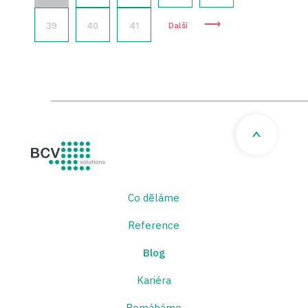
⟶
39
40
41
Další
BCV solutions s.r.o.
Co děláme
Reference
Blog
Kariéra
Pomáháme