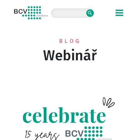
BCV solutions s.r.o.
BLOG
Webinář