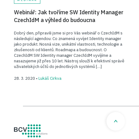
Webinář: Jak tvoříme SW Identity Manager
CzechIdM a výhled do budoucna
Dobrý den, připravili jsme si pro Vás webinář o CzechIdM s
následující agendou: Co znamená vyvíjet Identity manager
jako produkt. Nosná vize, unikátní vlastnosti, technologie a
zkušenosti od klientů. Roadmapa a budoucnost. O
CzechIdM SW Identity manager CzechIdM vyvíjíme a
nasazujeme již přes 10 let. Nástroj slouží k efektivní správě
uživatelských účtů do jednotlivých systémů […]
28. 3. 2020 •
Lukáš Cirkva
BCV solutions s.r.o.