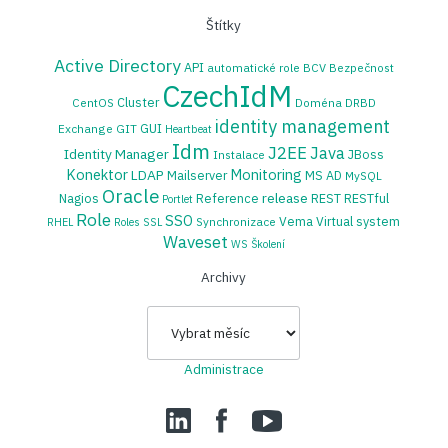
Štítky
Active Directory
API
automatické role
BCV
Bezpečnost
CzechIdM
Cluster
CentOS
Doména
DRBD
identity management
GUI
Exchange
GIT
Heartbeat
Idm
J2EE
Java
Identity Manager
JBoss
Instalace
Konektor
Monitoring
LDAP
Mailserver
MS AD
MySQL
Oracle
release
Nagios
Reference
REST
RESTful
Portlet
Role
SSO
Vema
Virtual system
Synchronizace
RHEL
Roles
SSL
Waveset
WS
Školení
Archivy
Archivy
Administrace
LinedIn
Facebook
YouTube