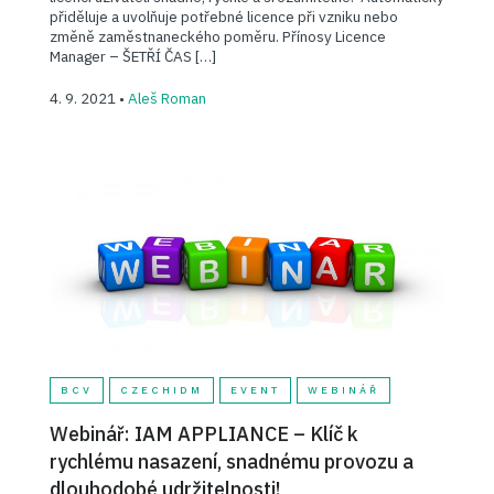
přiděluje a uvolňuje potřebné licence při vzniku nebo
změně zaměstnaneckého poměru. Přínosy Licence
Manager – ŠETŘÍ ČAS […]
4. 9. 2021 •
Aleš Roman
BCV
CZECHIDM
EVENT
WEBINÁŘ
Webinář: IAM APPLIANCE – Klíč k
rychlému nasazení, snadnému provozu a
dlouhodobé udržitelnosti!