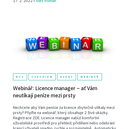
17. 2. 2022 •
Aleš Roman
BCV
CZECHIDM
EVENT
WEBINÁŘ
Webinář: Licence manager – ať Vám
neutíkají peníze mezi prsty
Nechcete aby Vám peníze za licence zbytečně utíkaly mezi
prsty? Přijďte na webinář, který obsahuje 2 živé ukázky.
Registrace ZDE. Licence manager nabízí komfortní
uživatelské prostředí pro přehled, přidělení nebo odebrání
licencí uživateli snadno, rychle a srozumitelně. Automaticky