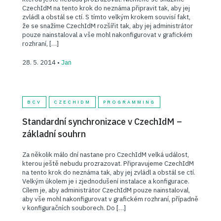
CzechIdM na tento krok do neznáma připravit tak, aby jej
zvládl a obstál se ctí. S tímto velkým krokem souvisí fakt,
že se snažíme CzechIdM rozšířit tak, aby jej administrátor
pouze nainstaloval a vše mohl nakonfigurovat v grafickém
rozhraní, […]
28. 5. 2014 •
Jan
BCV
CZECHIDM
PROGRAMMING
Standardní synchronizace v CzechIdM –
základní souhrn
Za několik málo dní nastane pro CzechIdM velká událost,
kterou ještě nebudu prozrazovat. Připravujeme CzechIdM
na tento krok do neznáma tak, aby jej zvládl a obstál se ctí.
Velkým úkolem je i zjednodušení instalace a konfigurace.
Cílem je, aby administrátor CzechIdM pouze nainstaloval,
aby vše mohl nakonfigurovat v grafickém rozhraní, případně
v konfiguračních souborech. Do […]