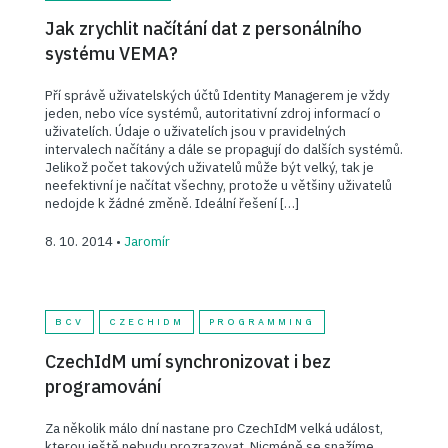
Jak zrychlit načítání dat z personálního
systému VEMA?
Pří správě uživatelských účtů Identity Managerem je vždy
jeden, nebo více systémů, autoritativní zdroj informací o
uživatelích. Údaje o uživatelích jsou v pravidelných
intervalech načítány a dále se propagují do dalších systémů.
Jelikož počet takových uživatelů může být velký, tak je
neefektivní je načítat všechny, protože u většiny uživatelů
nedojde k žádné změně. Ideální řešení […]
8. 10. 2014 •
Jaromír
BCV
CZECHIDM
PROGRAMMING
CzechIdM umí synchronizovat i bez
programování
Za několik málo dní nastane pro CzechIdM velká událost,
kterou ještě nebudu prozrazovat. Nicméně se snažíme