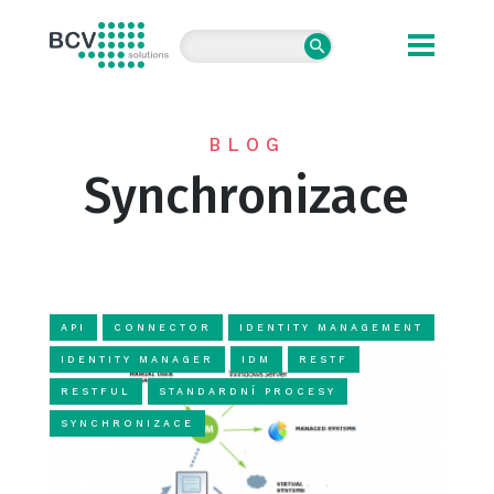
BCV solutions s.r.o.
BLOG
Synchronizace
API
CONNECTOR
IDENTITY MANAGEMENT
IDENTITY MANAGER
IDM
RESTF
RESTFUL
STANDARDNÍ PROCESY
SYNCHRONIZACE