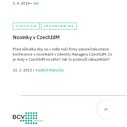
1. 4. 2014 •
Jan
CZECHIDM
PROGRAMMING
Novinky v CzechIdM
Před několika dny se v sídle naší firmy uskutečnila interní
konference o novinkách v Identity Manageru CzechIdM. Co
je tedy v CzechIdM nového? Jak to poslouží zákazníkům?
15. 2. 2013 •
Vojtěch Matocha
BCV solutions s.r.o.