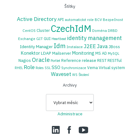
Štítky
Active Directory
API
automatické role
BCV
Bezpečnost
CzechIdM
Cluster
CentOS
Doména
DRBD
identity management
GUI
Exchange
GIT
Heartbeat
Idm
J2EE
Java
Identity Manager
JBoss
Instalace
Konektor
Monitoring
LDAP
Mailserver
MS AD
MySQL
Oracle
release
Nagios
Reference
REST
RESTful
Portlet
Role
SSO
Vema
Virtual system
Synchronizace
RHEL
Roles
SSL
Waveset
WS
Školení
Archivy
Archivy
Administrace
LinedIn
Facebook
YouTube