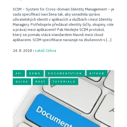
SCIM – System for Cross-domain Identity Management – je
sada specifikací navržena tak, aby usnadnila správu
uživatelských identit v aplikacích a službách i mezi Identity
Managery. Potřebujete předávat identity (účty, skupiny, role
a práva) mezi aplikacemi? Pak hledejte SCIM protokol,
který se pomalu stává standardem hlavně mezi cloud
aplikacemi. SCIM specifikace navazuje na zkušenosti s […]
24. 8. 2018 •
Lukáš Cirkva
API
DEMO
DOCUMENTATION
GITHUB
GUIDE
REST
TUTORIALS