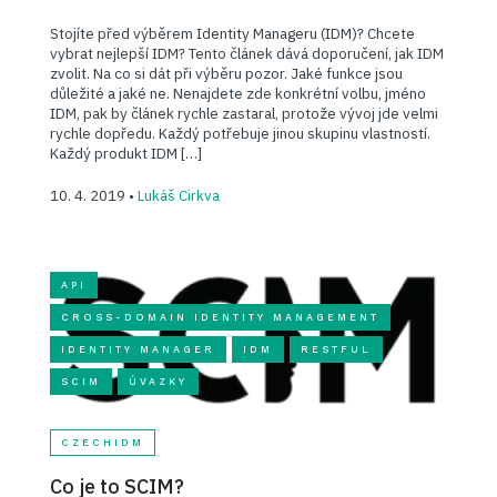
Stojíte před výběrem Identity Manageru (IDM)? Chcete
vybrat nejlepší IDM? Tento článek dává doporučení, jak IDM
zvolit. Na co si dát při výběru pozor. Jaké funkce jsou
důležité a jaké ne. Nenajdete zde konkrétní volbu, jméno
IDM, pak by článek rychle zastaral, protože vývoj jde velmi
rychle dopředu. Každý potřebuje jinou skupinu vlastností.
Každý produkt IDM […]
10. 4. 2019 •
Lukáš Cirkva
API
CROSS-DOMAIN IDENTITY MANAGEMENT
IDENTITY MANAGER
IDM
RESTFUL
SCIM
ÚVAZKY
CZECHIDM
Co je to SCIM?