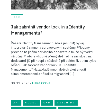
BCV
Jak zabránit vendor lock-in u Identity
Managementu?
Řešení Identity Managementu (dále jen IdM) bývají
integrovaná s mnoha spravovanými systémy. Případný
přechod na jiného servisního dodavatele muže být velmi
náročný. Proto je vhodné přemýšlet nad nezávislostí na
dodavateli již při koupi a následně při celém životním cyklu
řešení. Jak zabránit vendor lock-in u Identity
Managementu? Na základě mnohaletých zkušeností
s implementacemi a několika migracemi […]
30. 11. 2020 •
Lukáš Cirkva
API
CLOUD
CRM
CZECHIDM