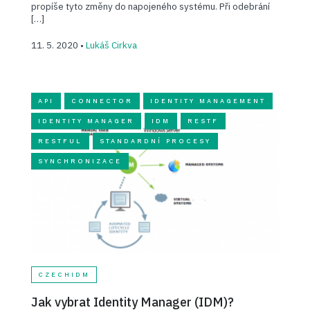
propíše tyto změny do napojeného systému. Při odebrání
[…]
11. 5. 2020 •
Lukáš Cirkva
API
CONNECTOR
IDENTITY MANAGEMENT
IDENTITY MANAGER
IDM
RESTF
RESTFUL
STANDARDNÍ PROCESY
SYNCHRONIZACE
CZECHIDM
Jak vybrat Identity Manager (IDM)?