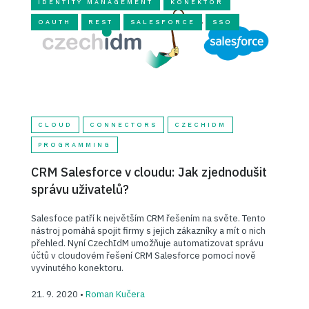
IDENTITY MANAGEMENT
KONEKTOR
OAUTH
REST
SALESFORCE
SSO
CLOUD
CONNECTORS
CZECHIDM
PROGRAMMING
CRM Salesforce v cloudu: Jak zjednodušit
správu uživatelů?
Salesfoce patří k největším CRM řešením na světe. Tento
nástroj pomáhá spojit firmy s jejich zákazníky a mít o nich
přehled. Nyní CzechIdM umožňuje automatizovat správu
účtů v cloudovém řešení CRM Salesforce pomocí nově
vyvinutého konektoru.
21. 9. 2020 •
Roman Kučera