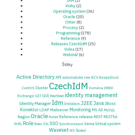
IAM
(2)
Knihy
(2)
Operating system
(36)
Oracle
(20)
Other
(8)
Procesy
(2)
Programming
(178)
Reference
(9)
Releases CzechIdM
(25)
Videa
(17)
Webinář
(6)
Štítky
Active Directory
API
automatické role
BCV
Bezpečnost
CzechIdM
Cluster
CentOS
Doména
DRBD
identity management
GUI
Exchange
GIT
Heartbeat
Idm
J2EE
Java
Identity Manager
JBoss
Instalace
Konektor
Monitoring
LDAP
Mailserver
MS AD
MySQL
Oracle
release
Nagios
Reference
REST
RESTful
Portlet
Role
SSO
Vema
Virtual system
Synchronizace
RHEL
Roles
SSL
Waveset
WS
Školení