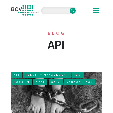
BCV solutions s.r.o.
BLOG
API
API
IDENTITY MANAGEMENT
IDM
LOCK-IN
REST
SCIM
VENDOR LOCK