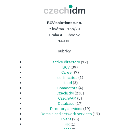
CzechIDM
BCV solutions s.r.o.
7.května 1168/70
Praha 4 – Chodov
149 00
Rubriky
active directory
(12)
BCV
(89)
Career
(7)
certificates
(1)
cloud
(3)
Connectors
(4)
CzechIdM
(238)
CzechPAM
(5)
Database
(17)
Directory services
(19)
Domain and network services
(17)
Event
(26)
HR
(1)