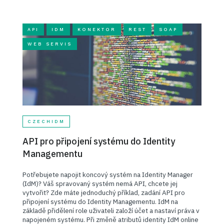
API
IDM
KONEKTOR
REST
SOAP
WEB SERVIS
CZECHIDM
API pro připojení systému do Identity
Managementu
Potřebujete napojit koncový systém na Identity Manager
(IdM)? Váš spravovaný systém nemá API, chcete jej
vytvořit? Zde máte jednoduchý příklad, zadání API pro
připojení systému do Identity Managementu. IdM na
základě přidělení role uživateli založí účet a nastaví práva v
napojeném systému. Při změně atributů identity IdM online