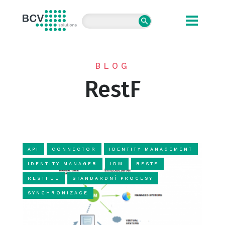
BCV solutions s.r.o.
BLOG
RestF
API
CONNECTOR
IDENTITY MANAGEMENT
IDENTITY MANAGER
IDM
RESTF
RESTFUL
STANDARDNÍ PROCESY
SYNCHRONIZACE