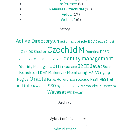
Reference
(9)
Releases CzechIdM
(25)
Videa
(17)
Webinář
(6)
Štítky
Active Directory
API
automatické role
BCV
Bezpečnost
CzechIdM
Cluster
CentOS
Doména
DRBD
identity management
GUI
Exchange
GIT
Heartbeat
Idm
J2EE
Java
Identity Manager
JBoss
Instalace
Konektor
Monitoring
LDAP
Mailserver
MS AD
MySQL
Oracle
release
Nagios
Reference
REST
RESTful
Portlet
Role
SSO
Vema
Virtual system
Synchronizace
RHEL
Roles
SSL
Waveset
WS
Školení
Archivy
Archivy
Administrace