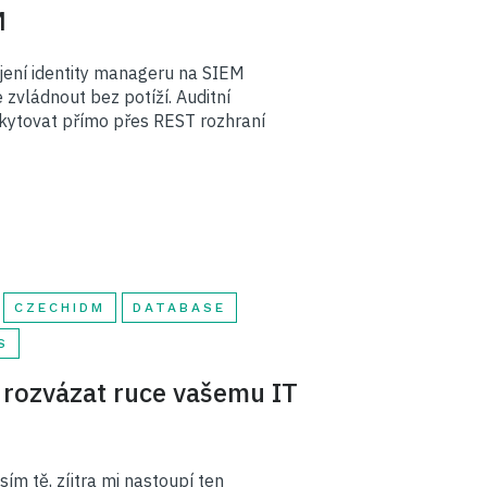
M
ojení identity manageru na SIEM
 zvládnout bez potíží. Auditní
kytovat přímo přes REST rozhraní
CZECHIDM
DATABASE
S
ak rozvázat ruce vašemu IT
sím tě, zíjtra mi nastoupí ten