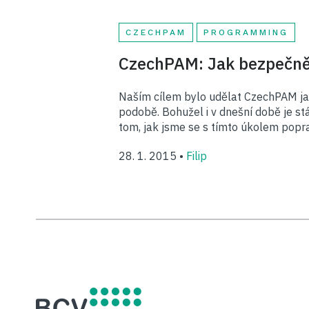
CZECHPAM
PROGRAMMING
CzechPAM: Jak bezpečně
Naším cílem bylo udělat CzechPAM jak
podobě. Bohužel i v dnešní době je st
tom, jak jsme se s tímto úkolem popra
28. 1. 2015 •
Filip
BCV solutions s.r.o.