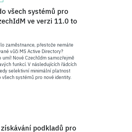
do všech systémů pro
zechIdM ve verzi 11.0 to
eslo zaměstnance, přestože nemáte
ané vůči MS Active Directory?
to umí! Nové CzechIdm samozřejmě
avých funkcí. V následujících řádcích
tedy selektivní minimální platnost
 všech systémů pro nové identity.
získávání podkladů pro