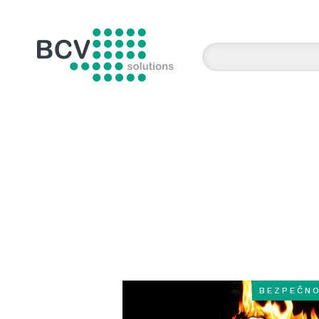
BCV solutions s.r.o.
BEZPEČN