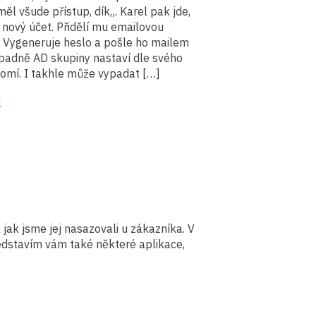
měl všude přístup, dík„. Karel pak jde,
í nový účet. Přidělí mu emailovou
 Vygeneruje heslo a pošle ho mailem
řípadně AD skupiny nastaví dle svého
omí. I takhle může vypadat […]
l
 jak jsme jej nasazovali u zákazníka. V
Představím vám také některé aplikace,