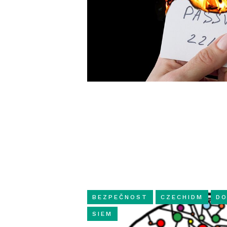
BEZPEČNOST
CZECHIDM
DO
SIEM