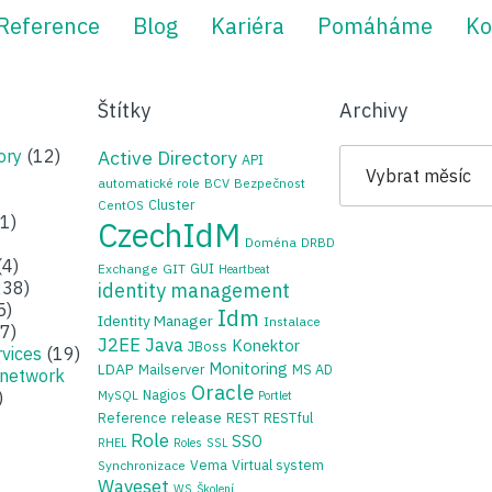
Reference
Blog
Kariéra
Pomáháme
Ko
Štítky
Archivy
Archivy
ory
(12)
Active Directory
API
automatické role
BCV
Bezpečnost
Cluster
CentOS
1)
CzechIdM
Doména
DRBD
(4)
GUI
Exchange
GIT
Heartbeat
38)
identity management
5)
Idm
Identity Manager
Instalace
7)
J2EE
Java
Konektor
JBoss
rvices
(19)
Monitoring
LDAP
Mailserver
MS AD
 network
Oracle
Nagios
)
MySQL
Portlet
release
Reference
REST
RESTful
Role
SSO
RHEL
Roles
SSL
Vema
Virtual system
Synchronizace
Waveset
WS
Školení