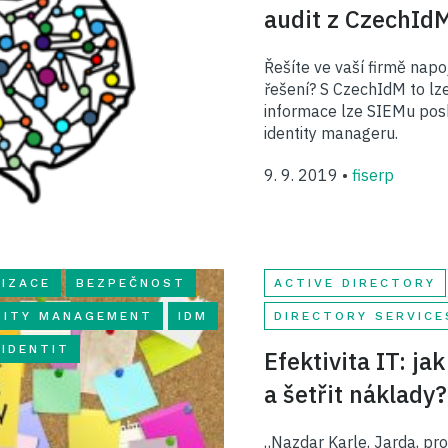
audit z CzechId
Řešíte ve vaší firmě nap
řešení? S CzechIdM to lze
informace lze SIEMu pos
identity manageru.
9. 9. 2019 •
fiserp
IZACE
BEZPEČNOST
ACTIVE DIRECTORY
TITY MANAGEMENT
IDM
DIRECTORY SERVICE
 IDENTIT
Efektivita IT: j
a šetřit náklady?
„Nazdar Karle, Jarda, pro