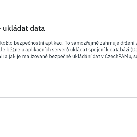
 ukládat data
ožto bezpečnostní aplikaci. To samozřejmě zahrnuje držení v
ále běžné u aplikačních serverů ukládat spojení k databázi (D
li a jak je realizované bezpečné ukládání dat v CzechPAMu, s