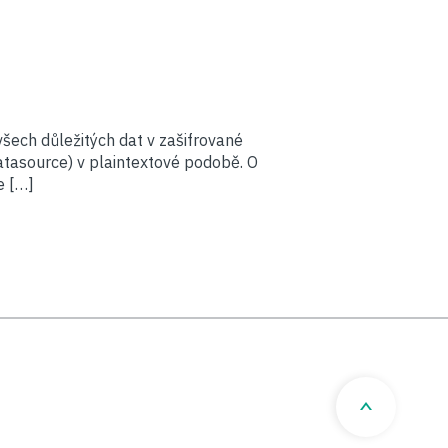
šech důležitých dat v zašifrované
atasource) v plaintextové podobě. O
e […]