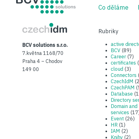
Co děláme
CzechIDM
Rubriky
active direct
BCV solutions s.r.o.
BCV
(89)
7.května 1168/70
Career
(7)
Praha 4 – Chodov
certificates
(
cloud
(3)
149 00
Connectors
CzechIdM
(2
CzechPAM
(
Database
(1
Directory se
Domain and
services
(17
Event
(26)
HR
(1)
IAM
(2)
Knihy
(2)