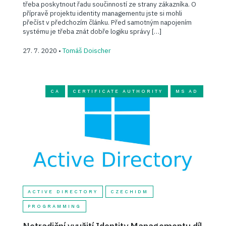
třeba poskytnout řadu součinností ze strany zákazníka. O
přípravě projektu identity managementu jste si mohli
přečíst v předchozím článku. Před samotným napojením
systému je třeba znát dobře logiku správy […]
27. 7. 2020 •
Tomáš Doischer
CA
CERTIFICATE AUTHORITY
MS AD
ACTIVE DIRECTORY
CZECHIDM
PROGRAMMING