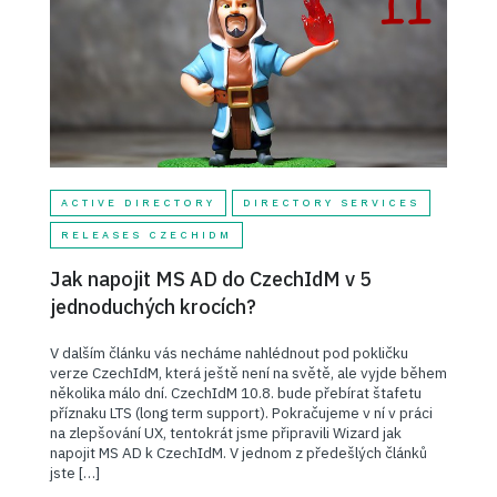
ACTIVE DIRECTORY
DIRECTORY SERVICES
RELEASES CZECHIDM
Jak napojit MS AD do CzechIdM v 5
jednoduchých krocích?
V dalším článku vás necháme nahlédnout pod pokličku
verze CzechIdM, která ještě není na světě, ale vyjde během
několika málo dní. CzechIdM 10.8. bude přebírat štafetu
příznaku LTS (long term support). Pokračujeme v ní v práci
na zlepšování UX, tentokrát jsme připravili Wizard jak
napojit MS AD k CzechIdM. V jednom z předešlých článků
jste […]