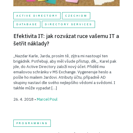
ACTIVE DIRECTORY
CZECHIDM
DATABASE
DIRECTORY SERVICES
Efektivita IT: jak rozvázat ruce vašemu IT a
šetřit náklady?
„Nazdar Karle, Jarda, prosím tě, zíjtra mi nastoupí ten
brigádník. Potřebuji, aby měl všude přístup, dík„. Karel pak
jde, do Active Directory založí nový účet. Přidělí mu
emailovou schránku v MS Exchange. Vygeneruje heslo a
pošle ho mailem Jardovi. Atributy účtu, případně AD
skupiny nastaví dle svého nejlepšího vědomí a svědomí. I
takhle může vypadat […]
26. 4. 2018 •
Marcel Poul
PROGRAMMING