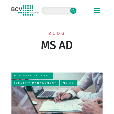
BCV solutions s.r.o.
BLOG
MS AD
BUSINESS PROCESY
IDENTITY MANAGEMENT
MS AD