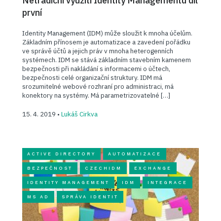
Netradiční využití Identity Managementu díl
první
Identity Management (IDM) může sloužit k mnoha účelům.
Základním přínosem je automatizace a zavedení pořádku
ve správě účtů a jejich práv v mnoha heterogenních
systémech. IDM se stává základním stavebním kamenem
bezpečnosti při nakládání s informacemi o účtech,
bezpečnosti celé organizační struktury. IDM má
srozumitelné webové rozhraní pro administraci, má
konektory na systémy. Má parametrizovatelné […]
15. 4. 2019 •
Lukáš Cirkva
ACTIVE DIRECTORY
AUTOMATIZACE
BEZPEČNOST
CZECHIDM
EXCHANGE
IDENTITY MANAGEMENT
IDM
INTEGRACE
MS AD
SPRÁVA IDENTIT