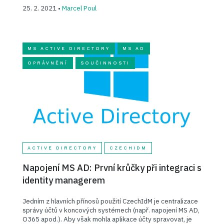
25. 2. 2021 •
Marcel Poul
MS ACTIVE DIRECTORY
MS AD
OPRÁVNĚNÍ
SOUČINNOSTI
ACTIVE DIRECTORY
CZECHIDM
Napojení MS AD: První krůčky při integraci s
identity managerem
Jedním z hlavních přínosů použití CzechIdM je centralizace
správy účtů v koncových systémech (např. napojení MS AD,
O365 apod.). Aby však mohla aplikace účty spravovat, je