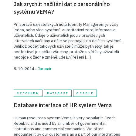
Jak zrychlit načítání dat z personálního
systému VEMA?
Pří správě uživatelských účtů Identity Managerem je vždy
jeden, nebo více systémů, autoritativní zdroj informací o
uživatelích. Údaje o uživatelích jsou v pravidelných
intervalech načítány a dále se propagují do dalších systémů.
Jelikož počet takových uživatelů může být velký, tak je
neefektivní je načítat všechny, protože u většiny uživatelů
nedojde k žádné změně. Ideální řešení […]
8. 10. 2014 •
Jaromír
CZECHIDM
DATABASE
ORACLE
Database interface of HR system Vema
Human resources system Vema is very popular in Czech
Republic and is used by a number of governmental
institutions and commercial companies. We often
encounter it by our customers as a part of our integrations