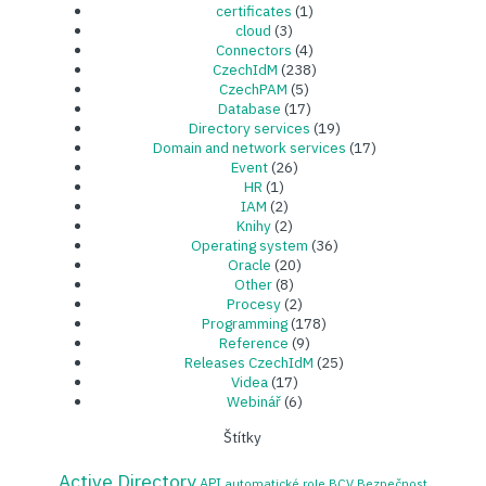
certificates
(1)
cloud
(3)
Connectors
(4)
CzechIdM
(238)
CzechPAM
(5)
Database
(17)
Directory services
(19)
Domain and network services
(17)
Event
(26)
HR
(1)
IAM
(2)
Knihy
(2)
Operating system
(36)
Oracle
(20)
Other
(8)
Procesy
(2)
Programming
(178)
Reference
(9)
Releases CzechIdM
(25)
Videa
(17)
Webinář
(6)
Štítky
Active Directory
API
automatické role
BCV
Bezpečnost