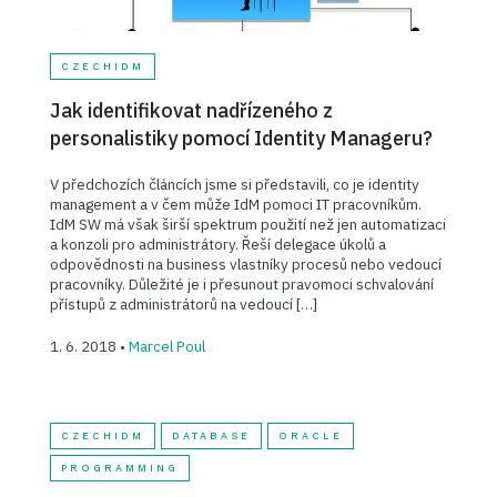
CZECHIDM
Jak identifikovat nadřízeného z
personalistiky pomocí Identity Manageru?
V předchozích článcích jsme si představili, co je identity
management a v čem může IdM pomoci IT pracovníkům.
IdM SW má však širší spektrum použití než jen automatizaci
a konzoli pro administrátory. Řeší delegace úkolů a
odpovědnosti na business vlastníky procesů nebo vedoucí
pracovníky. Důležité je i přesunout pravomoci schvalování
přístupů z administrátorů na vedoucí […]
1. 6. 2018 •
Marcel Poul
CZECHIDM
DATABASE
ORACLE
PROGRAMMING