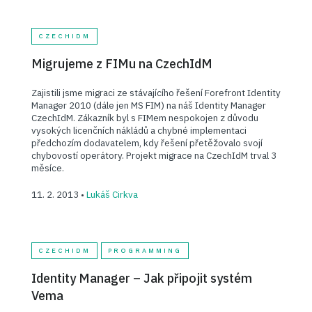
CZECHIDM
Migrujeme z FIMu na CzechIdM
Zajistili jsme migraci ze stávajícího řešení Forefront Identity
Manager 2010 (dále jen MS FIM) na náš Identity Manager
CzechIdM. Zákazník byl s FIMem nespokojen z důvodu
vysokých licenčních nákládů a chybné implementaci
předchozím dodavatelem, kdy řešení přetěžovalo svojí
chybovostí operátory. Projekt migrace na CzechIdM trval 3
měsíce.
11. 2. 2013 •
Lukáš Cirkva
CZECHIDM
PROGRAMMING
Identity Manager – Jak připojit systém
Vema