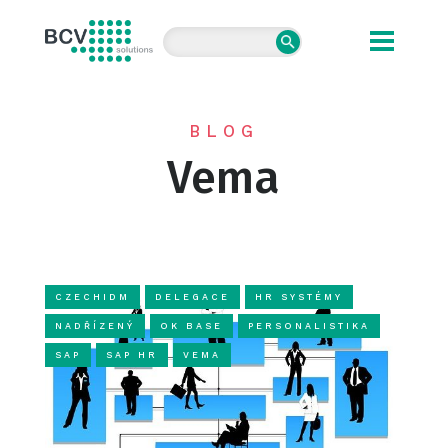
BCV solutions s.r.o.
BLOG
Vema
CZECHIDM
DELEGACE
HR SYSTÉMY
NADŘÍZENÝ
OK BASE
PERSONALISTIKA
SAP
SAP HR
VEMA