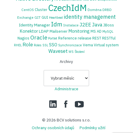
CzechIdM
Cluster
CentOS
Doména
DRBD
identity management
GUI
Exchange
GIT
Heartbeat
Idm
J2EE
Java
Identity Manager
JBoss
Instalace
Konektor
Monitoring
LDAP
Mailserver
MS AD
MySQL
Oracle
release
Nagios
Reference
REST
RESTful
Portlet
Role
SSO
Vema
Virtual system
Synchronizace
RHEL
Roles
SSL
Waveset
WS
Školení
Archivy
Archivy
Administrace
LinedIn
Facebook
YouTube
© 2026
BCV solutions s.r.o.
Ochrany osobních údajů
Podmínky užití