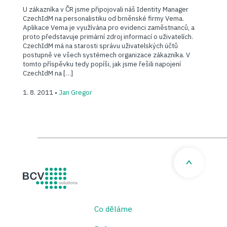
U zákazníka v ČR jsme připojovali náš Identity Manager
CzechIdM na personalistiku od brněnské firmy Vema.
Aplikace Vema je využívána pro evidenci zaměstnanců, a
proto představuje primární zdroj informací o uživatelích.
CzechIdM má na starosti správu uživatelských účtů
postupně ve všech systémech organizace zákazníka. V
tomto příspěvku tedy popíši, jak jsme řešili napojení
CzechIdM na […]
1. 8. 2011 •
Jan Gregor
BCV solutions s.r.o.
Co děláme