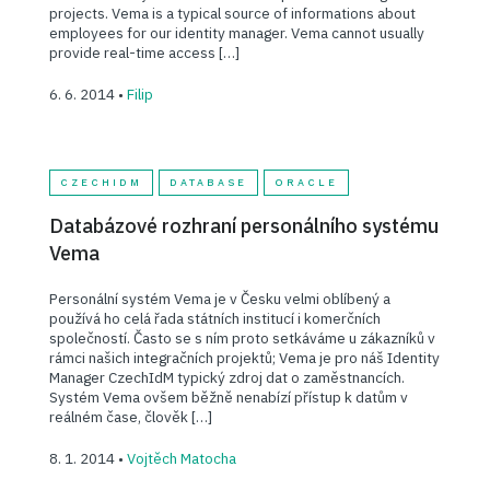
projects. Vema is a typical source of informations about
employees for our identity manager. Vema cannot usually
provide real-time access […]
6. 6. 2014 •
Filip
CZECHIDM
DATABASE
ORACLE
Databázové rozhraní personálního systému
Vema
Personální systém Vema je v Česku velmi oblíbený a
používá ho celá řada státních institucí i komerčních
společností. Často se s ním proto setkáváme u zákazníků v
rámci našich integračních projektů; Vema je pro náš Identity
Manager CzechIdM typický zdroj dat o zaměstnancích.
Systém Vema ovšem běžně nenabízí přístup k datům v
reálném čase, člověk […]
8. 1. 2014 •
Vojtěch Matocha