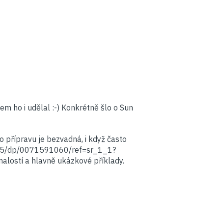
sem ho i udělal :-) Konkrétně šlo o Sun
o přípravu je bezvadná, i když často
065/dp/0071591060/ref=sr_1_1?
lostí a hlavně ukázkové příklady.