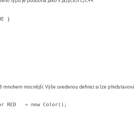
vého typu je podobná jako v jazycích C/C++.
E }

ě mnohem mocnější. Výše uvedenou definici si lze představova
or RED   = new Color();