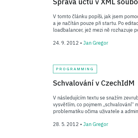
Správa účtů v XML soubor
V tomto článku popíši, jak jsem pomoc
a je načítán pouze při startu. Po edit
loadbalancer, jež mezi ně rozhazuje 
24. 9. 2012 •
Jan Gregor
PROGRAMMING
Schvalování v CzechIdM
V následujícím textu se snažím zevru
vysvětlím, co pojmem „schvalování“ my
problematiku očima uživatele a admini
28. 5. 2012 •
Jan Gregor