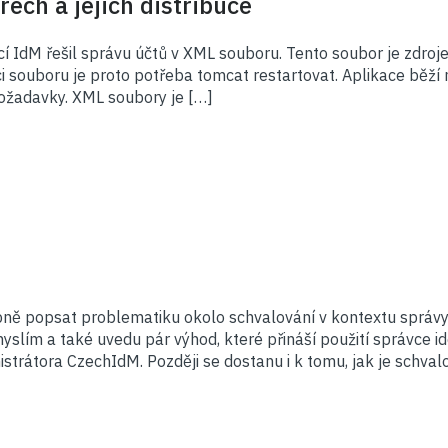
ech a jejich distribuce
í IdM řešil správu účtů v XML souboru. Tento soubor je zdroje
aci souboru je proto potřeba tomcat restartovat. Aplikace běží
požadavky. XML soubory je […]
bně popsat problematiku okolo schvalování v kontextu správy
slím a také uvedu pár výhod, které přináší použití správce id
strátora CzechIdM. Později se dostanu i k tomu, jak je schva