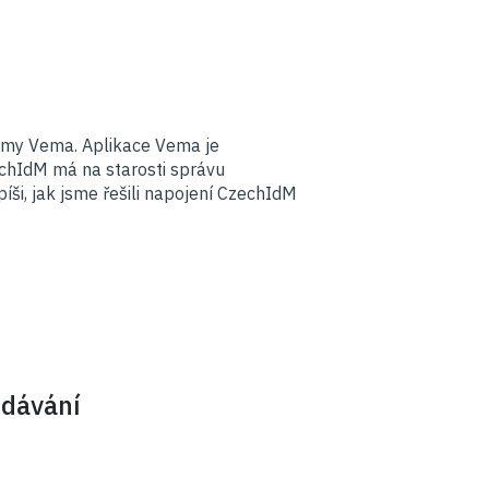
irmy Vema. Aplikace Vema je
echIdM má na starosti správu
ši, jak jsme řešili napojení CzechIdM
edávání