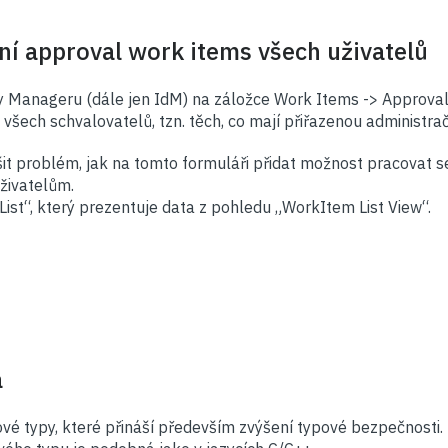
ní approval work items všech uživatelů
ty Manageru (dále jen IdM) na záložce Work Items -> Approval
šech schvalovatelů, tzn. těch, co mají přiřazenou administrač
šit problém, jak na tomto formuláři přidat možnost pracovat s
uživatelům.
ist“, který prezentuje data z pohledu „WorkItem List View“.
a
tové typy, které přináší především zvýšení typové bezpečnosti.