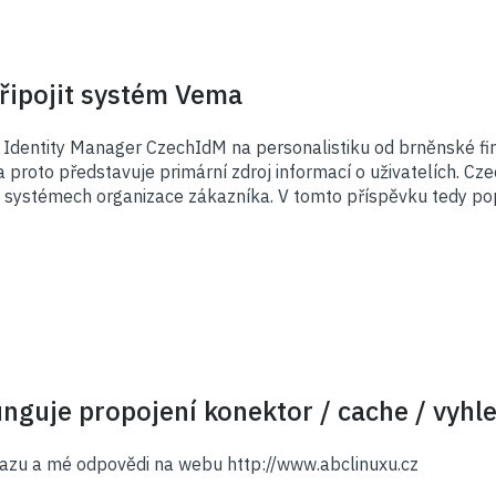
připojit systém Vema
š Identity Manager CzechIdM na personalistiku od brněnské f
 proto představuje primární zdroj informací o uživatelích. Cz
 systémech organizace zákazníka. V tomto příspěvku tedy popí
unguje propojení konektor / cache / vyhl
tazu a mé odpovědi na webu http://www.abclinuxu.cz