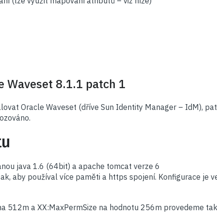
ní (lze využít mapování atributů – viz níže)
e Waveset 8.1.1 patch 1
lovat Oracle Waveset (dříve Sun Identity Manager – IdM), pat
ozováno.
tu
ou java 1.6 (64bit) a apache tomcat verze 6
k, aby používal více paměti a https spojení. Konfigurace je v
a 512m a XX:MaxPermSize na hodnotu 256m provedeme tak, ž