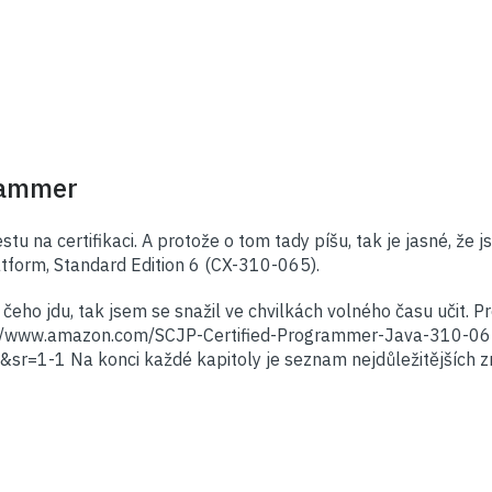
rammer
u na certifikaci. A protože o tom tady píšu, tak je jasné, že j
atform, Standard Edition 6 (CX-310-065).
eho jdu, tak jsem se snažil ve chvilkách volného času učit. Pr
tp://www.amazon.com/SCJP-Certified-Programmer-Java-310-
-1 Na konci každé kapitoly je seznam nejdůležitějších zna