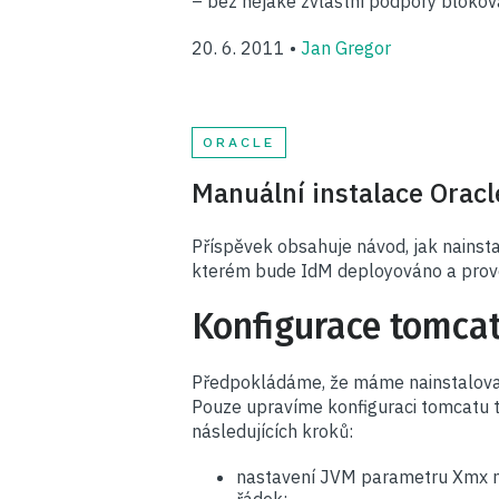
– bez nějaké zvláštní podpory bloková
20. 6. 2011 •
Jan Gregor
ORACLE
Manuální instalace Oracl
Příspěvek obsahuje návod, jak nainsta
kterém bude IdM deployováno a prov
Konfigurace tomca
Předpokládáme, že máme nainstalovan
Pouze upravíme konfiguraci tomcatu ta
následujících kroků:
nastavení JVM parametru Xmx n