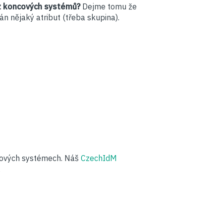
 z koncových systémů?
Dejme tomu že
án nějaký atribut (třeba skupina).
ncových systémech. Náš
CzechIdM
.