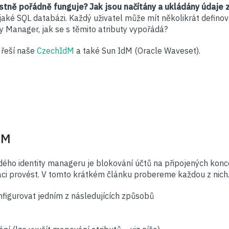
astně pořádně funguje? Jak jsou načítány a ukládány údaje
jaké SQL databázi. Každý uživatel může mít několikrát definov
ty Manager, jak se s těmito atributy vypořádá?
 řeší naše
CzechIdM
a také Sun IdM (Oracle Waveset).
dM
dého identity manageru je blokování účtů na připojených ko
raci provést. V tomto krátkém článku probereme každou z nich
figurovat jedním z následujících způsobů