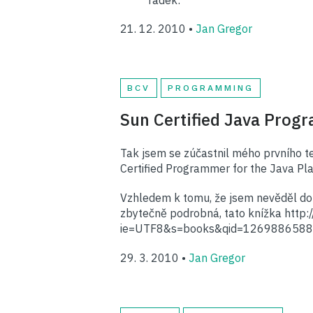
řádek:
21. 12. 2010 •
Jan Gregor
BCV
PROGRAMMING
Sun Certified Java Prog
Tak jsem se zúčastnil mého prvního test
Certified Programmer for the Java Pl
Vzhledem k tomu, že jsem nevěděl do č
zbytečně podrobná, tato knížka ht
ie=UTF8&s=books&qid=1269886588&sr=1
29. 3. 2010 •
Jan Gregor