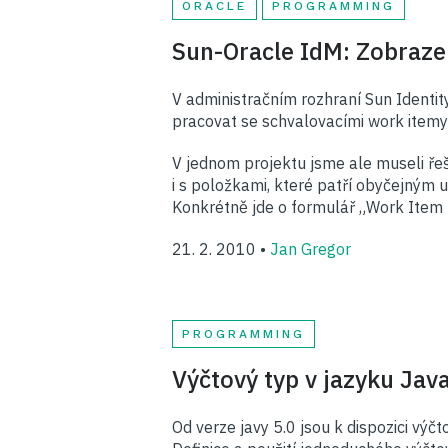
ORACLE
PROGRAMMING
Sun-Oracle IdM: Zobraze
V administračním rozhraní Sun Identi
pracovat se schvalovacími work itemy v
V jednom projektu jsme ale museli ře
i s položkami, které patří obyčejným 
Konkrétně jde o formulář „Work Item L
21. 2. 2010 •
Jan Gregor
PROGRAMMING
Výčtový typ v jazyku Jav
Od verze javy 5.0 jsou k dispozici výč