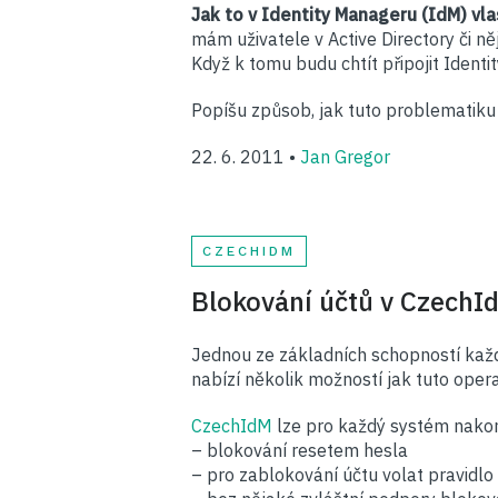
Jak to v Identity Manageru (IdM) vl
mám uživatele v Active Directory či ně
Když k tomu budu chtít připojit Identi
Popíšu způsob, jak tuto problematiku
22. 6. 2011 •
Jan Gregor
CZECHIDM
Blokování účtů v CzechI
Jednou ze základních schopností kaž
nabízí několik možností jak tuto ope
CzechIdM
lze pro každý systém nakon
– blokování resetem hesla
– pro zablokování účtu volat pravidlo