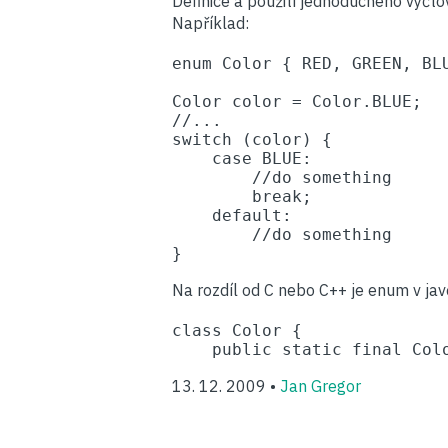
Definice a použití jednoduchého výčto
Například:
enum Color { RED, GREEN, BLU
Color color = Color.BLUE;

//...

switch (color) {

    case BLUE:

        //do something

        break;

    default:

        //do something

Na rozdíl od C nebo C++ je enum v jav
class Color {

    public static final Col
13. 12. 2009 •
Jan Gregor