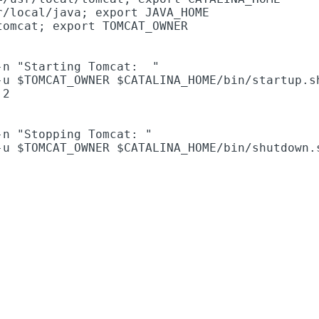
r/local/java; export JAVA_HOME

tomcat; export TOMCAT_OWNER

-n "Starting Tomcat:  "

-u $TOMCAT_OWNER $CATALINA_HOME/bin/startup.sh
2

-n "Stopping Tomcat: "

-u $TOMCAT_OWNER $CATALINA_HOME/bin/shutdown.s