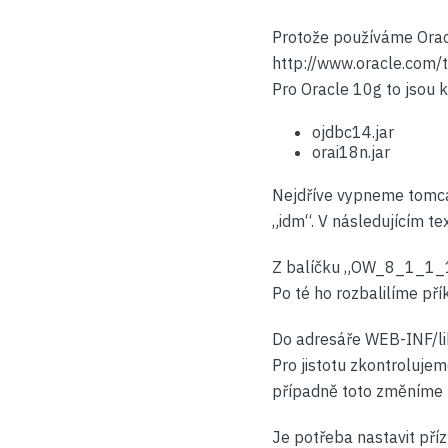
Protože používáme Oracle
http://www.oracle.com/
Pro Oracle 10g to jsou 
ojdbc14.jar
orai18n.jar
Nejdříve vypneme tomca
„idm“. V následujícím t
Z balíčku „OW_8_1_1_1_
Po té ho rozbalilíme p
Do adresáře WEB-INF/lib
Pro jistotu zkontroluje
případně toto změníme 
Je potřeba nastavit příz