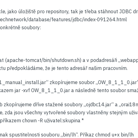
, jako úložiště pro repository, tak je třeba stáhnout JDBC dr
technetwork/database/features/jdbc/index-091264.html
konkrétně soubory:
t (apache-tomcat/bin/shutdown.sh) a v podadresáři „webapp
extu předpokládáme, že je tento adresář našim pracovním.
manual_install.jar“ zkopírujeme soubor „OW_8_1_1_0.jar“ 
říkazem jar -xvf OW_8_1_1_0.jar a následně tento soubor sm
 zkopírujeme dříve stažené soubory „ojdbc14.jar“ a „orai18n.
me, zda jsou všechny vytvořené soubory vlastněny stejným uži
příkazem chown -R uživatel:skupina *
nak spustitelnosti souboru „bin/lh“. Příkaz chmod u+x bin/lh