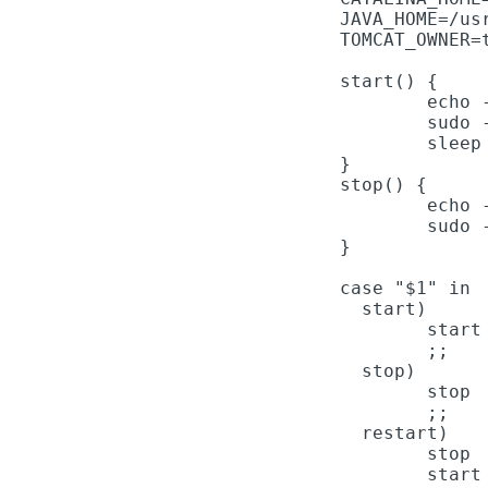
JAVA_HOME=/us
TOMCAT_OWNER=
start() {

        echo 
        sudo 
        sleep 
}

stop() {

        echo 
        sudo 
}

case "$1" in

  start)

        start

        ;;

  stop)

        stop

        ;;

  restart)

        stop

        start
