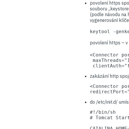
povolení https spo
souboru „keystore
(podle návodu na 
vygenerování klíče
keytool -genk
povolení https – 
<Connector po
 maxThreads="
 clientAuth="
zakázání http spo
<Connector po
redirectPort=
do /etc/init.d/ um
#!/bin/sh

# Tomcat Start
CATALINA_HOME