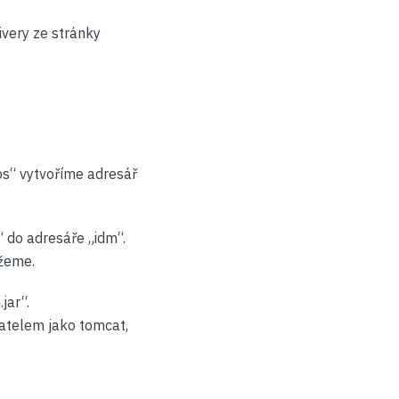
ivery ze stránky
s“ vytvoříme adresář
do adresáře „idm“.
ažeme.
jar“.
vatelem jako tomcat,