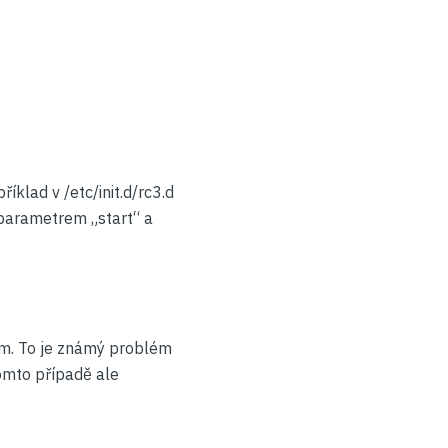
klad v /etc/init.d/rc3.d
 parametrem „start“ a
ram. To je známý problém
tomto případě ale