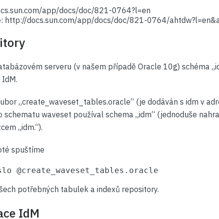
/docs.sun.com/app/docs/doc/821-0764?l=en
e: http://docs.sun.com/app/docs/doc/821-0764/ahtdw?l=en&
itory
databázovém serveru (v našem případě Oracle 10g) schéma „i
 IdM.
oubor „create_waveset_tables.oracle“ (je dodáván s idm v adr
to schematu waveset používal schema „idm“ (jednoduše nahra
cem „idm.“).
oté spuštíme
slo @create_waveset_tables.oracle
všech potřebných tabulek a indexů repository.
ace IdM