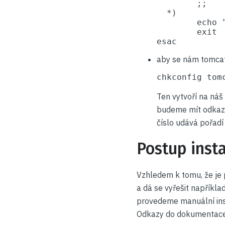
        ;;

  *)

        echo 
        exit

esac
aby se nám tomcat 
chkconfig tom
Ten vytvoří na náš
budeme mít odkaz: 
číslo udává pořadí
Postup inst
Vzhledem k tomu, že je p
a dá se vyřešit napříkl
provedeme manuální ins
Odkazy do dokumentace