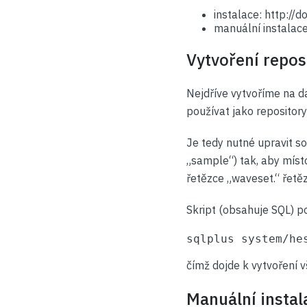
instalace: http:/
manuální instalac
Vytvoření repos
Nejdříve vytvoříme na 
používat jako repository
Je tedy nutné upravit s
„sample“) tak, aby mís
řetězce „waveset.“ řetěz
Skript (obsahuje SQL) p
sqlplus system/he
čímž dojde k vytvoření 
Manuální instal