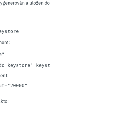
l vygenerován a uložen do
eystore
ment:
"

do keystore" keystoreFile="conf/keystore"/>
ent:
t="20000"

akto: