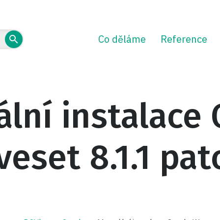
Co děláme
Reference
lní instalace 
eset 8.1.1 pat