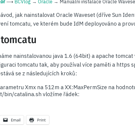
gor
⟶
BCVlog
→
Oracle
→
Manuální instalace Oracle Wavese
ávod, jak nainstalovat Oracle Waveset (dříve Sun Iden
vení tomcatu, ve kterém bude IdM deployováno a prov
 tomcatu
me nainstalovanou java 1.6 (64bit) a apache tomcat 
uraci tomcatu tak, aby používal více paměti a https s
stává se z následujících kroků:
parametru Xmx na 512m a XX:MaxPermSize na hodno
t/bin/catalina.sh vložíme řádek:
Email
Print