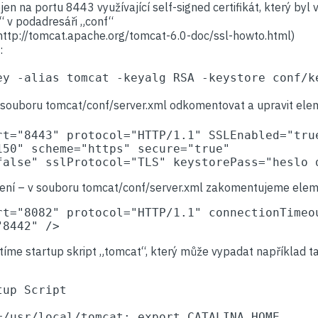
jen na portu 8443 využívající self-signed certifikát, který by
“ v podadresáři „conf“
http://tomcat.apache.org/tomcat-6.0-doc/ssl-howto.html)
:
ey -alias tomcat -keyalg RSA -keystore conf/k
v souboru tomcat/conf/server.xml odkomentovat a upravit ele
rt="8443" protocol="HTTP/1.1" SSLEnabled="true
150" scheme="https" secure="true"

false" sslProtocol="TLS" keystorePass="heslo 
jení – v souboru tomcat/conf/server.xml zakomentujeme elem
rt="8082" protocol="HTTP/1.1" connectionTimeou
"8442" />
ístíme startup skript „tomcat“, který může vypadat například t
up Script

=/usr/local/tomcat; export CATALINA_HOME
