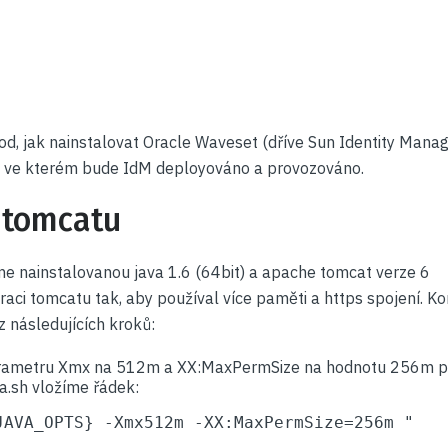
d, jak nainstalovat Oracle Waveset (dříve Sun Identity Manag
, ve kterém bude IdM deployováno a provozováno.
 tomcatu
 nainstalovanou java 1.6 (64bit) a apache tomcat verze 6
ci tomcatu tak, aby používal více paměti a https spojení. Kon
z následujících kroků:
rametru Xmx na 512m a XX:MaxPermSize na hodnotu 256m pr
a.sh vložíme řádek:
JAVA_OPTS} -Xmx512m -XX:MaxPermSize=256m "