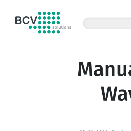
BCV solutions s.r.o.
Manuá
Wav