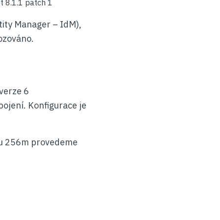
t 8.1.1 patch 1
tity Manager – IdM),
ozováno.
verze 6
pojení. Konfigurace je
tu 256m provedeme