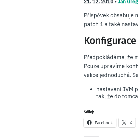
21. 12. 2010 •
Jan Gre
Příspěvek obsahuje n
patch 1 a také nasta
Konfigurace
Předpokládáme, že má
Pouze upravíme konfig
velice jednoduchá. Se
nastavení JVM 
tak, že do tomca
Sdílej:
Facebook
X