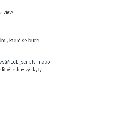
a=view
dm“, které se bude
esáři „db_scripts“ nebo
dit všechny výskyty