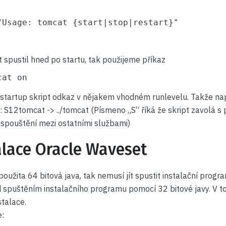
"Usage: tomcat {start|stop|restart}"

spustil hned po startu, tak použijeme příkaz
cat on
 startup skript odkaz v nějakem vhodném runlevelu. Takže napří
S12tomcat -> ../tomcat (Písmeno „S“ říká že skript zavolá s
 spouštění mezi ostatními službami)
alace Oracle Waveset
oužita 64 bitová java, tak nemusí jít spustit instalační prog
ad spuštěním instalačního programu pomocí 32 bitové javy. V 
talace.
: