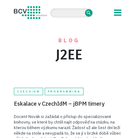
BCV solutions s.r.o.
BLOG
J2EE
CZECHIDM
PROGRAMMING
Eskalace v CzechIdM – jBPM timery
Docent Novák si zažádal o přístup do specializované
knihovny, ve které by chtěl najít odpověď na otázku, na
kterou během výzkumu narazil. Žádost už ale šest dní leží
někde na stole a nevypadá to, že se jí v brzké době vůbec