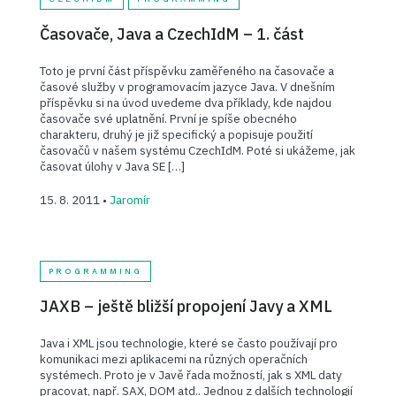
Časovače, Java a CzechIdM – 1. část
Toto je první část příspěvku zaměřeného na časovače a
časové služby v programovacím jazyce Java. V dnešním
příspěvku si na úvod uvedeme dva příklady, kde najdou
časovače své uplatnění. První je spíše obecného
charakteru, druhý je již specifický a popisuje použití
časovačů v našem systému CzechIdM. Poté si ukážeme, jak
časovat úlohy v Java SE […]
15. 8. 2011 •
Jaromír
PROGRAMMING
JAXB – ještě bližší propojení Javy a XML
Java i XML jsou technologie, které se často používají pro
komunikaci mezi aplikacemi na různých operačních
systémech. Proto je v Javě řada možností, jak s XML daty
pracovat, např. SAX, DOM atd.. Jednou z dalších technologií