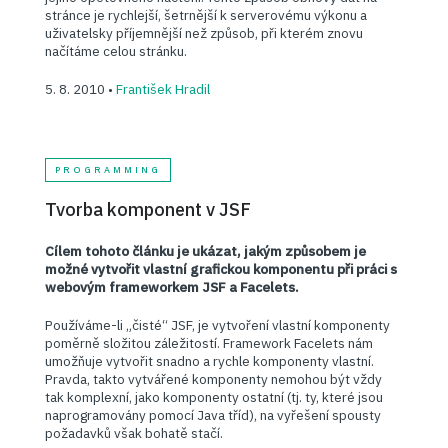
stránce je rychlejší, šetrnější k serverovému výkonu a
uživatelsky příjemnější než způsob, při kterém znovu
načítáme celou stránku.
5. 8. 2010 •
František Hradil
PROGRAMMING
Tvorba komponent v JSF
Cílem tohoto článku je ukázat, jakým způsobem je
možné vytvořit vlastní grafickou komponentu při práci s
webovým frameworkem JSF a Facelets.
Používáme-li „čisté“ JSF, je vytvoření vlastní komponenty
poměrně složitou záležitostí. Framework Facelets nám
umožňuje vytvořit snadno a rychle komponenty vlastní.
Pravda, takto vytvářené komponenty nemohou být vždy
tak komplexní, jako komponenty ostatní (tj. ty, které jsou
naprogramovány pomocí Java tříd), na vyřešení spousty
požadavků však bohatě stačí.