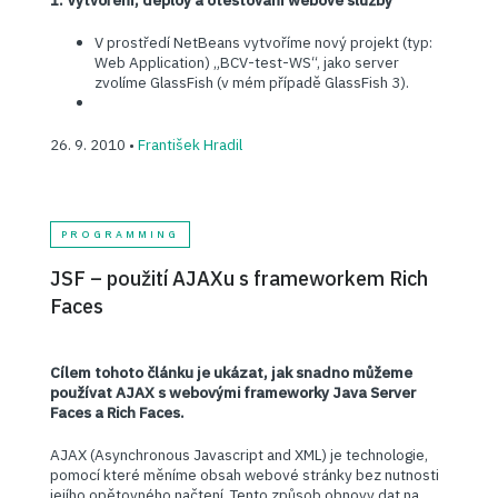
1. Vytvoření, deploy a otestování webové služby
V prostředí NetBeans vytvoříme nový projekt (typ:
Web Application) „BCV-test-WS“, jako server
zvolíme GlassFish (v mém případě GlassFish 3).
26. 9. 2010 •
František Hradil
PROGRAMMING
JSF – použití AJAXu s frameworkem Rich
Faces
Cílem tohoto článku je ukázat, jak snadno můžeme
používat AJAX s webovými frameworky Java Server
Faces a Rich Faces.
AJAX (Asynchronous Javascript and XML) je technologie,
pomocí které měníme obsah webové stránky bez nutnosti
jejího opětovného načtení. Tento způsob obnovy dat na