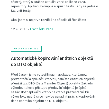
nástroj, který si stáhne aktuální verzi aplikace z SVN
repository. Aplikaci zkompije a spustí testy. Tedy se jedná o
tzv. unit testy.
Úkol jsem si nejprve rozdělil na několik dílčích částí:
12. 6. 2010 •
František Hradil
PROGRAMMING
Automatické kopírování entitních objektů
do DTO objektů
Před časem jsme vytvořili návrh aplikace, která mezi
prezentační a aplikační vrstvou, namísto entitních objektů,
přenáší tzv. DTO (Data Transfer Object) objekty. Základní
výhodou tohoto přístupu předávání objektů je úplná
nezávislost aplikační vrstvy na vrstvě prezentační. Při
vývoji bylo nutné si co nejvíce usnadnit práci s kopírováním
dat z entitního objektu do DTO objektu.