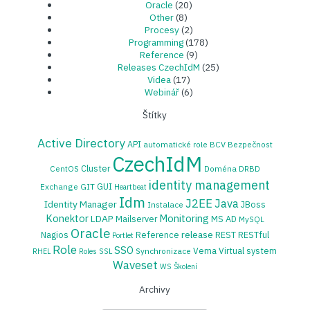
Oracle
(20)
Other
(8)
Procesy
(2)
Programming
(178)
Reference
(9)
Releases CzechIdM
(25)
Videa
(17)
Webinář
(6)
Štítky
Active Directory
API
automatické role
BCV
Bezpečnost
CzechIdM
Cluster
CentOS
Doména
DRBD
identity management
GUI
Exchange
GIT
Heartbeat
Idm
J2EE
Java
Identity Manager
JBoss
Instalace
Konektor
Monitoring
LDAP
Mailserver
MS AD
MySQL
Oracle
release
Nagios
Reference
REST
RESTful
Portlet
Role
SSO
Vema
Virtual system
Synchronizace
RHEL
Roles
SSL
Waveset
WS
Školení
Archivy