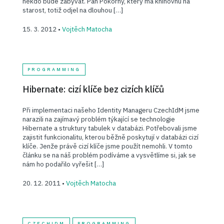
někdo bude zabývat. Pan Pokorný, který má knihovnu na
starost, totiž odjel na dlouhou […]
15. 3. 2012 •
Vojtěch Matocha
PROGRAMMING
Hibernate: cizí klíče bez cizích klíčů
Při implementaci našeho Identity Manageru CzechIdM jsme
narazili na zajímavý problém týkající se technologie
Hibernate a struktury tabulek v databázi. Potřebovali jsme
zajistit funkcionalitu, kterou běžně poskytují v databázi cizí
klíče. Jenže právě cizí klíče jsme použít nemohli. V tomto
článku se na náš problém podíváme a vysvětlíme si, jak se
nám ho podařilo vyřešit […]
20. 12. 2011 •
Vojtěch Matocha
CZECHIDM
PROGRAMMING