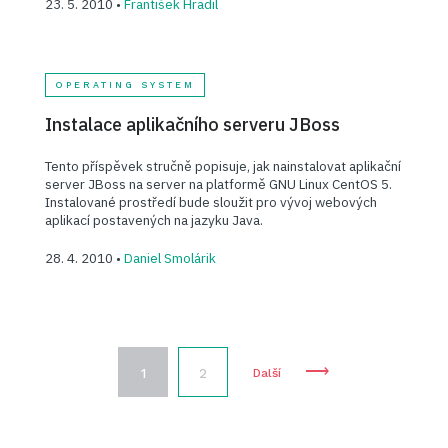
23. 5. 2010 •
František Hradil
OPERATING SYSTEM
Instalace aplikačního serveru JBoss
Tento příspěvek stručně popisuje, jak nainstalovat aplikační
server JBoss na server na platformě GNU Linux CentOS 5.
Instalované prostředí bude sloužit pro vývoj webových
aplikací postavených na jazyku Java.
28. 4. 2010 •
Daniel Smolárik
⟶
1
2
Další