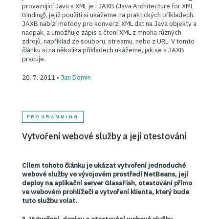
provazující Javu s XML je i JAXB (Java Architecture for XML
Binding), jejíž použití si ukážeme na praktických příkladech.
JAXB nabízí metody pro konverzi XML dat na Java objekty a
naopak, a umožňuje zápis a čtení XML z mnoha různých
zdrojů, například ze souboru, streamu, nebo z URL. V tomto
článku si na několika příkladech ukážeme, jak se s JAXB
pracuje.
20. 7. 2011 •
Jan Domin
PROGRAMMING
Vytvoření webové služby a její otestování
Cílem tohoto článku je ukázat vytvoření jednoduché
webové služby ve vývojovém prostředí NetBeans, její
deploy na aplikační server GlassFish, otestování přímo
ve webovém prohlížeči a vytvoření klienta, který bude
tuto službu volat.