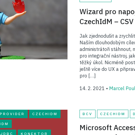
Wizard pro napo
CzechIdM – CSV 
Jak zjednodušit a zrychl
Naším dlouhodobým cílem
administrátoři stáhnout, 
pro integrační nástroj, j
těžký úkol. Nicméně post
ještě více do UX a připra
pro […]
14. 2. 2021 •
Marcel Pou
PROVIDER
CZECHIDM
BCV
CZECHIDM
IDM
Microsoft Acces
JDBC
KONEKTOR