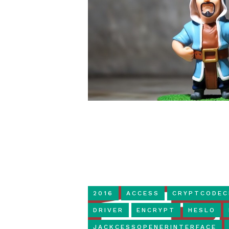
2016
ACCESS
CRYPTCODEC
DRIVER
ENCRYPT
HESLO
JACKCESSOPENERINTERFACE