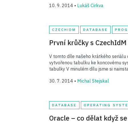
10. 9. 2014 •
Lukáš Cirkva
CZECHIDM
DATABASE
PROG
První krůčky s CzechIdM 
V tomto díle našeho krátkého seriálu 
vytvořenou tabulku ke koncovému syst
tabulky V minulém dílu jsme si nainst
30. 7. 2014 •
Michal Stejskal
DATABASE
OPERATING SYST
Oracle – co dělat když s