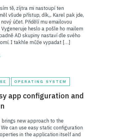
sím tě, zíjtra mi nastoupí ten
měl všude přístup, dík„. Karel pak jde,
í nový účet. Přidělí mu emailovou
 Vygeneruje heslo a pošle ho mailem
řípadně AD skupiny nastaví dle svého
omí. I takhle může vypadat […]
l
SE
OPERATING SYSTEM
sy app configuration and
on
 brings new approach to the
. We can use easy static configuration
operties in the application itself and