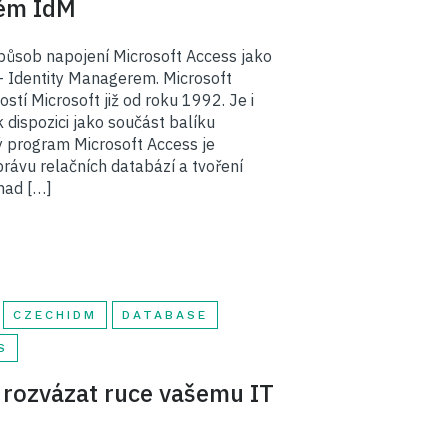
tém IdM
působ napojení Microsoft Access jako
 Identity Managerem. Microsoft
stí Microsoft již od roku 1992. Je i
k dispozici jako součást balíku
ý program Microsoft Access je
právu relačních databází a tvoření
nad […]
CZECHIDM
DATABASE
S
ak rozvázat ruce vašemu IT