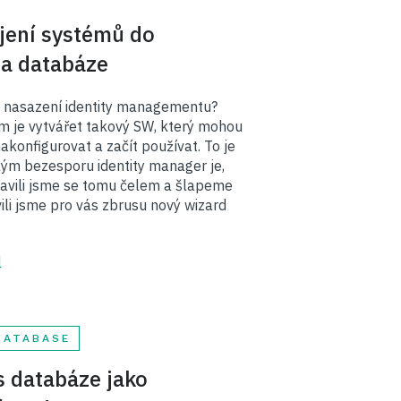
jení systémů do
a databáze
it nasazení identity managementu?
 je vytvářet takový SW, který mohou
nakonfigurovat a začít používat. To je
akým bezesporu identity manager je,
avili jsme se tomu čelem a šlapeme
vili jsme pro vás zbrusu nový wizard
l
DATABASE
s databáze jako