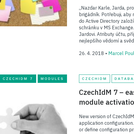
„Nazdar Karle, Jarda, pro
brigádník. Potřebuji, aby 
do Active Directory založ
schránku v MS Exchange.
Jardovi. Atributy účtu, p
nejlepšího vědomí a svěd
26. 4. 2018 •
Marcel Pou
CZECHIDM 7
MODULES
CZECHIDM
DATABA
CzechIdM 7 – ea
module activati
New version of CzechIdM
application configuration
or define configuration pr