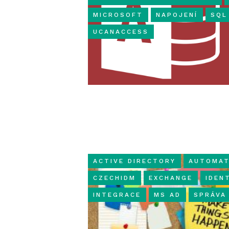
MICROSOFT
NAPOJENÍ
SQL
UCANACCESS
ACTIVE DIRECTORY
AUTOMAT
CZECHIDM
EXCHANGE
IDEN
INTEGRACE
MS AD
SPRÁVA