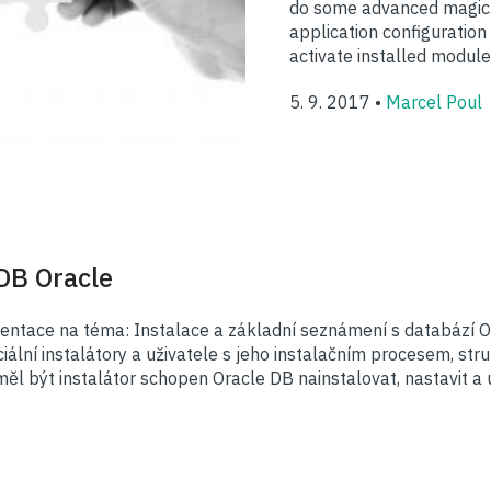
do some advanced magic. I
application configuratio
activate installed module
5. 9. 2017 •
Marcel Poul
DB Oracle
entace na téma: Instalace a základní seznámení s databází O
ální instalátory a uživatele s jeho instalačním procesem, stru
ěl být instalátor schopen Oracle DB nainstalovat, nastavit a