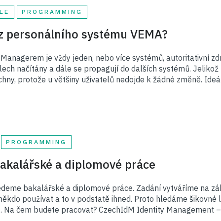
LE
PROGRAMMING
t z personálního systému VEMA?
 Managerem je vždy jeden, nebo více systémů, autoritativní zdr
valech načítány a dále se propagují do dalších systémů. Jeliko
šechny, protože u většiny uživatelů nedojde k žádné změně. Ideá
PROGRAMMING
akalářské a diplomové práce
vedeme bakalářské a diplomové práce. Zadání vytváříme na zá
ěkdo používat a to v podstatě ihned. Proto hledáme šikovné li
lnit. Na čem budete pracovat? CzechIdM Identity Management –