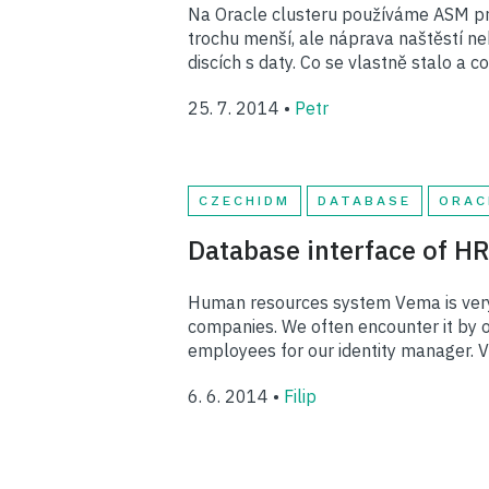
Na Oracle clusteru používáme ASM pro
trochu menší, ale náprava naštěstí n
discích s daty. Co se vlastně stalo a c
25. 7. 2014 •
Petr
CZECHIDM
DATABASE
ORAC
Database interface of H
Human resources system Vema is very 
companies. We often encounter it by o
employees for our identity manager. 
6. 6. 2014 •
Filip