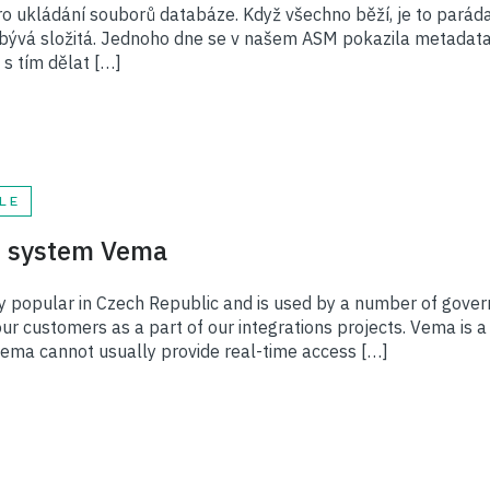
 ukládání souborů databáze. Když všechno běží, je to paráda.
ebývá složitá. Jednoho dne se v našem ASM pokazila metadata
o s tím dělat […]
LE
R system Vema
popular in Czech Republic and is used by a number of gover
ur customers as a part of our integrations projects. Vema is a
Vema cannot usually provide real-time access […]