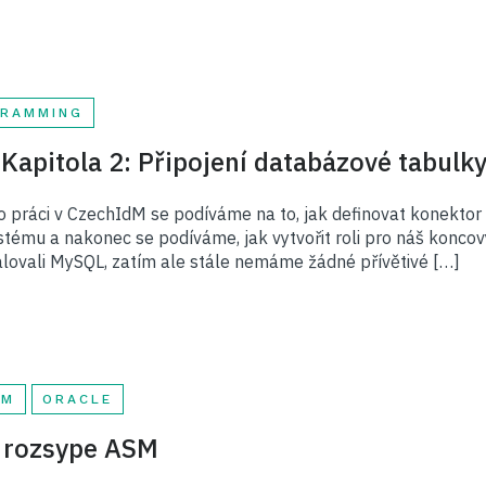
RAMMING
Kapitola 2: Připojení databázové tabulk
o práci v CzechIdM se podíváme na to, jak definovat konektor 
ému a nakonec se podíváme, jak vytvořit roli pro náš konco
alovali MySQL, zatím ale stále nemáme žádné přívětivé […]
EM
ORACLE
e rozsype ASM