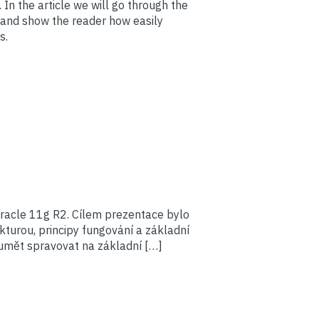
n the article we will go through the
n and show the reader how easily
s.
racle 11g R2. Cílem prezentace bylo
kturou, principy fungování a základní
 umět spravovat na základní […]