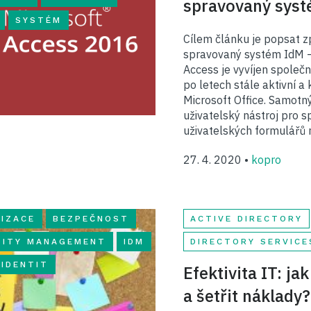
spravovaný sys
SYSTÉM
Cílem článku je popsat z
spravovaný systém IdM –
Access je vyvíjen společno
po letech stále aktivní a 
Microsoft Office. Samotn
uživatelský nástroj pro s
uživatelských formulářů 
27. 4. 2020 •
kopro
IZACE
BEZPEČNOST
ACTIVE DIRECTORY
TITY MANAGEMENT
IDM
DIRECTORY SERVICE
 IDENTIT
Efektivita IT: j
a šetřit náklady?