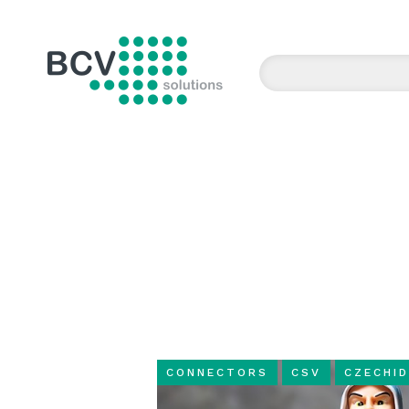
BCV solutions s.r.o.
CONNECTORS
CSV
CZECHI