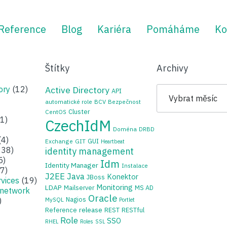
Reference
Blog
Kariéra
Pomáháme
Ko
Štítky
Archivy
Archivy
ory
(12)
Active Directory
API
automatické role
BCV
Bezpečnost
Cluster
CentOS
1)
CzechIdM
Doména
DRBD
(4)
GUI
Exchange
GIT
Heartbeat
38)
identity management
5)
Idm
Identity Manager
Instalace
7)
J2EE
Java
Konektor
JBoss
rvices
(19)
Monitoring
LDAP
Mailserver
MS AD
 network
Oracle
Nagios
)
MySQL
Portlet
release
Reference
REST
RESTful
Role
SSO
RHEL
Roles
SSL