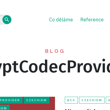
Co děláme
Reference
BLOG
yptCodecProvi
PROVIDER
CZECHIDM
BCV
CZECHIDM
IDM