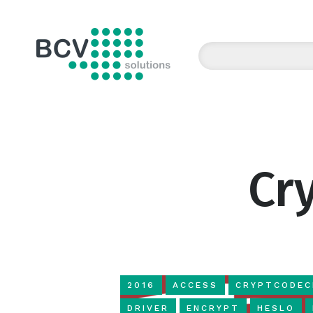
BCV solutions s.r.o.
Cr
2016
ACCESS
CRYPTCODEC
DRIVER
ENCRYPT
HESLO