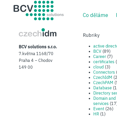
BCV solutions s.r.o.
Co děláme
CzechIDM
Rubriky
active direct
BCV solutions s.r.o.
BCV
(89)
7.května 1168/70
Career
(7)
Praha 4 – Chodov
certificates
(
cloud
(3)
149 00
Connectors
CzechIdM
(2
CzechPAM
(
Database
(1
Directory se
Domain and
services
(17
Event
(26)
HR
(1)