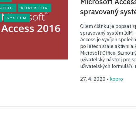
Microsoft Acces
JDBC
KONEKTOR
spravovaný sys
SYSTÉM
Cílem článku je popsat z
spravovaný systém IdM –
Access je vyvíjen společno
po letech stále aktivní a 
Microsoft Office. Samotn
uživatelský nástroj pro s
uživatelských formulářů 
27. 4. 2020 •
kopro