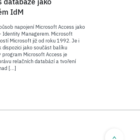
s databáze jako
tém IdM
působ napojení Microsoft Access jako
 Identity Managerem. Microsoft
stí Microsoft již od roku 1992. Je i
k dispozici jako součást balíku
ý program Microsoft Access je
právu relačních databází a tvoření
nad […]