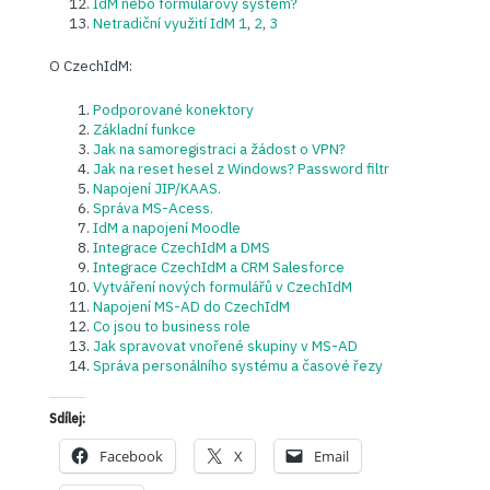
IdM nebo formulářový systém?
Netradiční využití IdM 1
,
2
,
3
O CzechIdM:
Podporované konektory
Základní funkce
Jak na samoregistraci a žádost o VPN?
Jak na reset hesel z Windows? Password filtr
Napojení JIP/KAAS.
Správa MS-Acess.
IdM a napojení Moodle
Integrace CzechIdM a DMS
Integrace CzechIdM a CRM Salesforce
Vytváření nových formulářů v CzechIdM
Napojení MS-AD do CzechIdM
Co jsou to business role
Jak spravovat vnořené skupiny v MS-AD
Správa personálního systému a časové řezy
Sdílej:
Facebook
X
Email