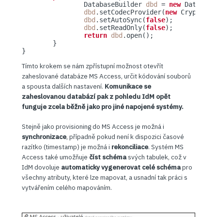
		DatabaseBuilder 
dbd
 = 
new
 Database
dbd
.setCodecProvider(
new
 CryptCode
dbd
.setAutoSync(
false
);

dbd
.setReadOnly(
false
);

return
dbd
.open();

	}

Tímto krokem se nám zpřístupní možnost otevřít
zaheslované databáze MS Access, určit kódování souborů
a spousta dalších nastavení.
Komunikace se
zaheslovanou databází pak z pohledu IdM opět
funguje zcela běžně jako pro jiné napojené systémy.
Stejně jako provisioning do MS Access je možná i
synchronizace
, případně pokud není k dispozici časové
razítko (timestamp) je možná i
rekonciliace
. Systém MS
Access také umožňuje
číst schéma
svých tabulek, což v
IdM dovoluje
automaticky vygenerovat celé schéma
pro
všechny atributy, které lze mapovat, a usnadní tak práci s
vytvářením celého mapováním.