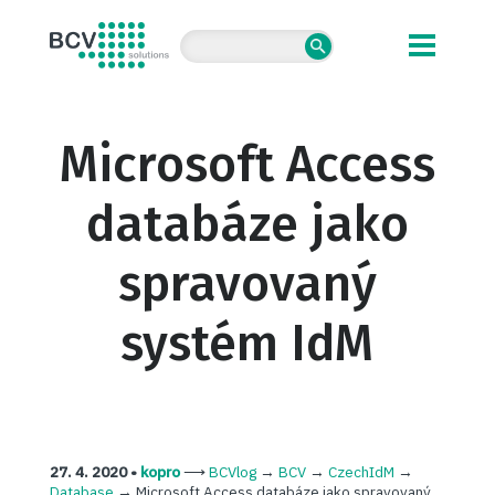
BCV solutions s.r.o.
Microsoft Access
databáze jako
spravovaný
systém IdM
27. 4. 2020 •
kopro
⟶
BCVlog
→
BCV
→
CzechIdM
→
Database
→
Microsoft Access databáze jako spravovaný