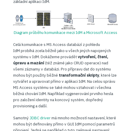
základní aplikaci IdM.
Diagram průběhu komunikace mezi IdM a Microsoft Access
Celá komunikace s MS Access databází z pohledu
IdM probíhá zcela běžně jako u všech jiných napojených
systému v IdM. Dokážeme provádět
vytvoření, čtení,
úpravu a mazání
(též známé jako CRUD operace) nad
všemi záznamy v databázi. Pro přípravu dat do systému
mohou být použity běžné
transformační skripty
, které lze
vytvářet a upravovat přímo v aplikaci IdM. Na celou správu
MS Access systému se také mohou vztahovat i všechna
běžná chování IdM. Například vygenerování prvního hesla
pro založení identity na koncový systém, dopředný
provisioning a další.
Samotný
JDBC driver
má mnoho možností nastavení, které
mohou být definovány přímo v GUI IdM pomocí parametrů
připojení. Jedná se například o tyto zajímavé nastavení: