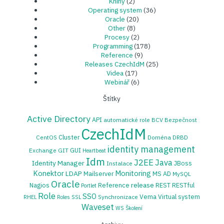
Knihy
(2)
Operating system
(36)
Oracle
(20)
Other
(8)
Procesy
(2)
Programming
(178)
Reference
(9)
Releases CzechIdM
(25)
Videa
(17)
Webinář
(6)
Štítky
Active Directory
API
automatické role
BCV
Bezpečnost
CzechIdM
Cluster
CentOS
Doména
DRBD
identity management
GUI
Exchange
GIT
Heartbeat
Idm
J2EE
Java
Identity Manager
JBoss
Instalace
Konektor
Monitoring
LDAP
Mailserver
MS AD
MySQL
Oracle
release
Nagios
Reference
REST
RESTful
Portlet
Role
SSO
Vema
Virtual system
Synchronizace
RHEL
Roles
SSL
Waveset
WS
Školení