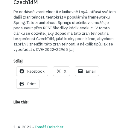
CzechIdM
Po nedávné zranitelnosti v knihovně Log4j otřásá světem
další zranitelnost, tentokrát v populárním frameworku
Spring. Tato zranitelnost Springu útočníkovi umožňuje
podsunout přes REST škodlivý kód k exekuci. V tomto
článku se dozvíte, jaký dopad má tato zranitelnost na
bezpečnost CzechIdM, jaké kroky podnikáme, abychom
zabránili zneužití této zranitelnosti, a několik tipů, jak se
vypořádat s CVE-2022-22965 […]
Sdílej:
Facebook
X
Email
Print
Like this:
1. 4. 2022 •
Tomáš Doischer