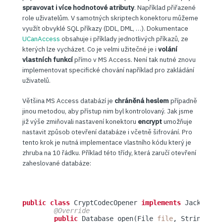
spravovat i více hodnotové atributy
. Například přiřazené
role uživatelům. V samotných skriptech konektoru můžeme
využít obvyklé SQL příkazy (DDL, DML, …). Dokumentace
UCanAccess
obsahuje i příklady jednotlivých příkazů, ze
kterých lze vycházet. Co je velmi užitečné je i
volání
vlastních funkcí
přímo v MS Access. Není tak nutné znovu
implementovat specifické chování například pro zakládání
uživatelů.
Většina MS Access databází je
chráněná heslem
případně
jinou metodou, aby přístup nim byl kontrolovaný. Jak jsme
již výše zmiňovali nastavení konektoru
encrypt
umožňuje
nastavit způsob otevření databáze i včetně šifrování. Pro
tento krok je nutná implementace vlastního kódu který je
zhruba na 10 řádku. Příklad této třídy, která zaručí otevření
zaheslované databáze:
public class
 CryptCodecOpener 
implements
 JackcessO
@Override
public
 Database open(File 
file
, String 
pas