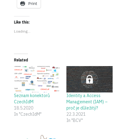
Print
Like this:
Loading...
Related
Seznam konektorů
Identity a Access
CzechIdM
Management (IAM) –
18.5.2020
proč je důležitý?
In "CzechIdM"
22.3.2021
In "BCV"