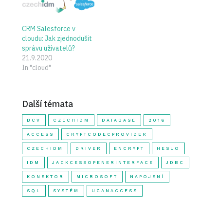
CRM Salesforce v
cloudu: Jak zjednodušit
správu uživatelů?
21.9.2020
In "cloud"
Další témata
BCV
CZECHIDM
DATABASE
2016
ACCESS
CRYPTCODECPROVIDER
CZECHIDM
DRIVER
ENCRYPT
HESLO
IDM
JACKCESSOPENERINTERFACE
JDBC
KONEKTOR
MICROSOFT
NAPOJENÍ
SQL
SYSTÉM
UCANACCESS