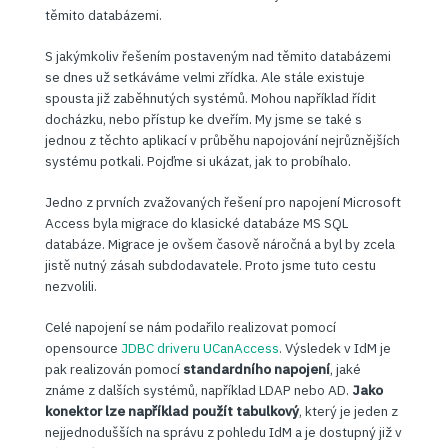
těmito databázemi.
S jakýmkoliv řešením postaveným nad těmito databázemi
se dnes už setkáváme velmi zřídka. Ale stále existuje
spousta již zaběhnutých systémů. Mohou například řídit
docházku, nebo přístup ke dveřím. My jsme se také s
jednou z těchto aplikací v průběhu napojování nejrůznějších
systému potkali. Pojďme si ukázat, jak to probíhalo.
Jedno z prvních zvažovaných řešení pro napojení Microsoft
Access byla migrace do klasické databáze MS SQL
databáze. Migrace je ovšem časově náročná a byl by zcela
jistě nutný zásah subdodavatele. Proto jsme tuto cestu
nezvolili.
Celé napojení se nám podařilo realizovat pomocí
opensource
JDBC driveru UCanAccess
. Výsledek v IdM je
pak realizován pomocí
standardního napojení
, jaké
známe z dalších systémů, například LDAP nebo AD.
Jako
konektor lze například použít tabulkový
, který je jeden z
nejjednodušších na správu z pohledu IdM a je dostupný již v