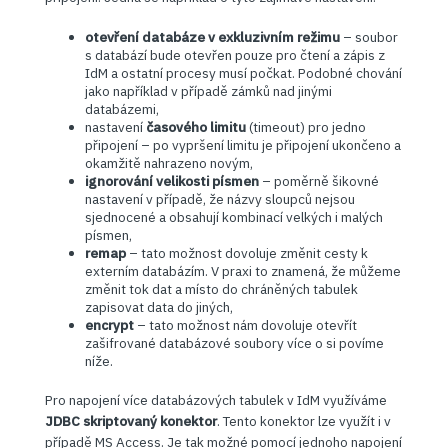
otevření databáze v exkluzivním režimu
– soubor
s databází bude otevřen pouze pro čtení a zápis z
IdM a ostatní procesy musí počkat. Podobné chování
jako například v případě zámků nad jinými
databázemi,
nastavení
časového limitu
(timeout) pro jedno
připojení – po vypršení limitu je připojení ukončeno a
okamžitě nahrazeno novým,
ignorování velikosti písmen
– poměrně šikovné
nastavení v případě, že názvy sloupců nejsou
sjednocené a obsahují kombinací velkých i malých
písmen,
remap
– tato možnost dovoluje změnit cesty k
externím databázím. V praxi to znamená, že můžeme
změnit tok dat a místo do chráněných tabulek
zapisovat data do jiných,
encrypt
– tato možnost nám dovoluje otevřít
zašifrované databázové soubory více o si povíme
níže.
Pro napojení více databázových tabulek v IdM využíváme
JDBC skriptovaný konektor
. Tento konektor lze využít i v
případě MS Access. Je tak možné pomocí jednoho napojení