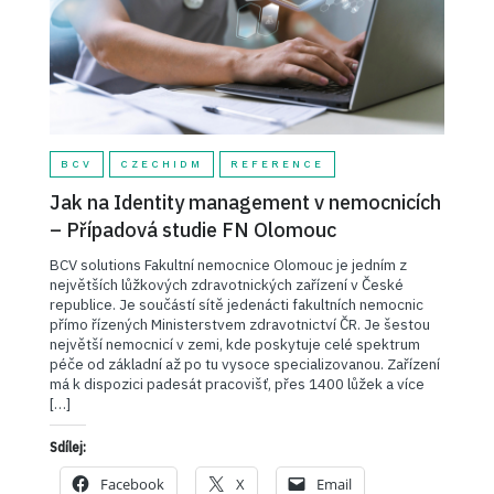
BCV
CZECHIDM
REFERENCE
Jak na Identity management v nemocnicích
– Případová studie FN Olomouc
BCV solutions Fakultní nemocnice Olomouc je jedním z
největších lůžkových zdravotnických zařízení v České
republice. Je součástí sítě jedenácti fakultních nemocnic
přímo řízených Ministerstvem zdravotnictví ČR. Je šestou
největší nemocnicí v zemi, kde poskytuje celé spektrum
péče od základní až po tu vysoce specializovanou. Zařízení
má k dispozici padesát pracovišť, přes 1400 lůžek a více
[…]
Sdílej:
Facebook
X
Email