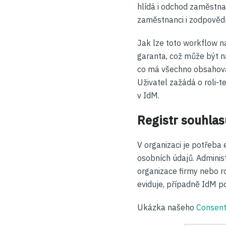
hlídá i odchod zaměstna
zaměstnanci i zodpovědn
Jak lze toto workflow na
garanta, což může být na
co má všechno obsahova
Uživatel zažádá o roli-t
v IdM.
Registr souhla
V organizaci je potřeba 
osobních údajů. Adminis
organizace firmy nebo ro
eviduje, případně IdM p
Ukázka našeho
Consent