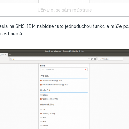
Uživatel se sám registruje
hesla na SMS. IDM nabídne tuto jednoduchou funkci a může po
stnost nemá.