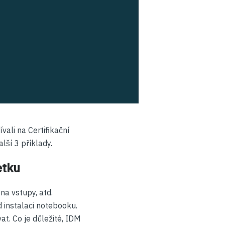
vali na Certifikační
lší 3 příklady.
etku
na vstupy, atd.
 instalaci notebooku.
t. Co je důležité, IDM