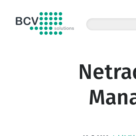
BCV solutions s.r.o.
Netrad
Mana