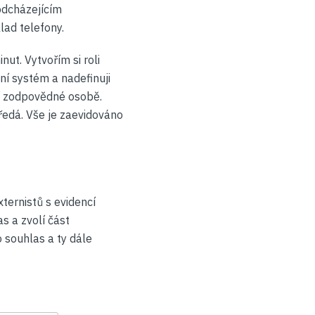
odcházejícím
lad telefony.
nut. Vytvořím si roli
ní systém a nadefinuji
í zodpovědné osobě.
ředá. Vše je zaevidováno
ternistů s evidencí
s a zvolí část
o souhlas a ty dále