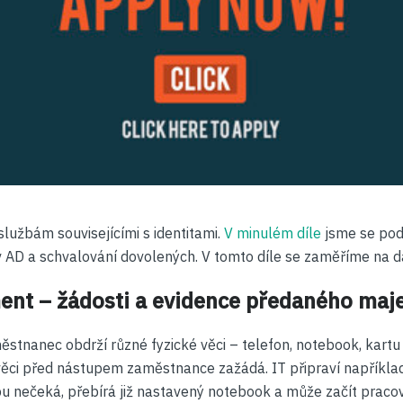
lužbám souvisejícími s identitami.
V minulém díle
jsme se podí
v AD a schvalování dovolených. V tomto díle se zaměříme na da
nt – žádosti a evidence předaného maj
ěstnanec obdrží různé fyzické věci – telefon, notebook, kartu 
věci před nástupem zaměstnance zažádá. IT připraví například
 nečeká, přebírá již nastavený notebook a může začít pracova