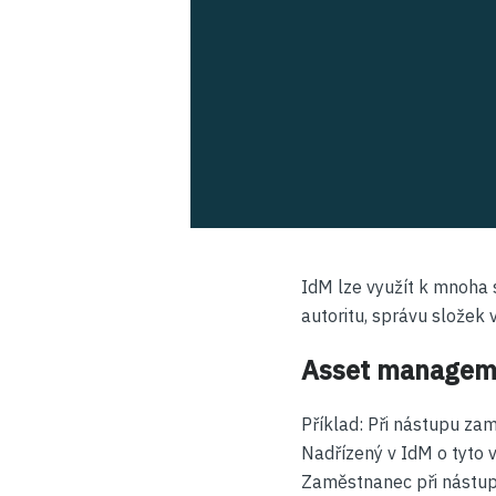
IdM lze využít k mnoha s
autoritu, správu složek 
Asset manageme
Příklad: Při nástupu zam
Nadřízený v IdM o tyto 
Zaměstnanec při nástupu