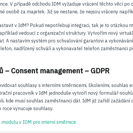
nce. V případě odchodu IDM vyžaduje vrácení těchto věcí po 
é osobě za majetek. Již se nestane, že nejsou vráceny napřík
stavit v IdM? Pokud nepotřebuji integraci, tak je to otázkou mi
příklad vedoucí z organizační struktury. Vytvořím nový virtuál
t. A nastavím systém pro schvalování garantovi a vykonáván
elefon, nadřízený schválí a vykonavatel telefon zaměstnanci p
sů – Consent management – GDPR
evidovat souhlasy s interními směrnicemi, školeními, souhlas ex
trační pracovník v IdM jednoduše vytvoří nový formulář-souhla
li, kde musí souhlas zaměstnanci dát. IdM již zařídí zažádání 
o roce vynucuje souhlasy.
 modulu v IDM pro interní směrnice