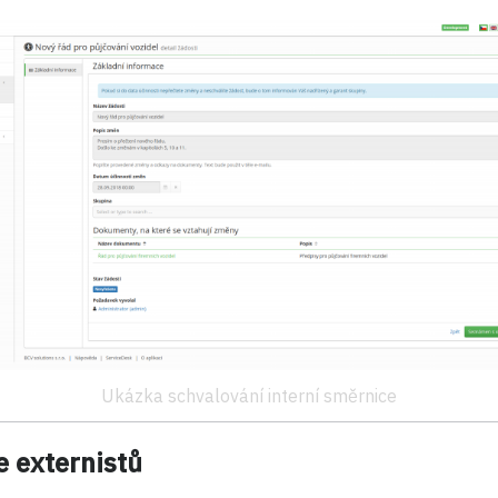
Ukázka schvalování interní směrnice
 externistů