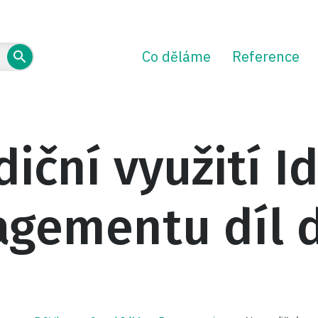
Co děláme
Reference
iční využití I
gementu díl 