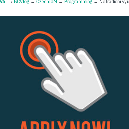
kva
⟶
BCVlog
→
CzechIdM
→
Programming
→
Netradiční využ