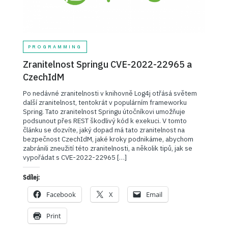
PROGRAMMING
Zranitelnost Springu CVE-2022-22965 a
CzechIdM
Po nedávné zranitelnosti v knihovně Log4j otřásá světem
další zranitelnost, tentokrát v populárním frameworku
Spring. Tato zranitelnost Springu útočníkovi umožňuje
podsunout přes REST škodlivý kód k exekuci. V tomto
článku se dozvíte, jaký dopad má tato zranitelnost na
bezpečnost CzechIdM, jaké kroky podnikáme, abychom
zabránili zneužití této zranitelnosti, a několik tipů, jak se
vypořádat s CVE-2022-22965 […]
Sdílej:
Facebook
X
Email
Print