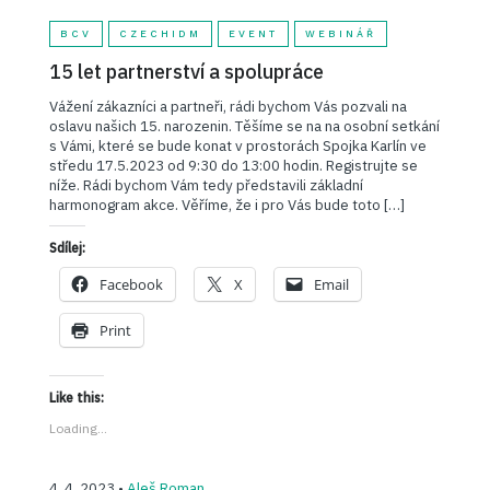
BCV
CZECHIDM
EVENT
WEBINÁŘ
15 let partnerství a spolupráce
Vážení zákazníci a partneři, rádi bychom Vás pozvali na
oslavu našich 15. narozenin. Těšíme se na na osobní setkání
s Vámi, které se bude konat v prostorách Spojka Karlín ve
středu 17.5.2023 od 9:30 do 13:00 hodin. Registrujte se
níže. Rádi bychom Vám tedy představili základní
harmonogram akce. Věříme, že i pro Vás bude toto […]
Sdílej:
Facebook
X
Email
Print
Like this:
Loading...
4. 4. 2023 •
Aleš Roman