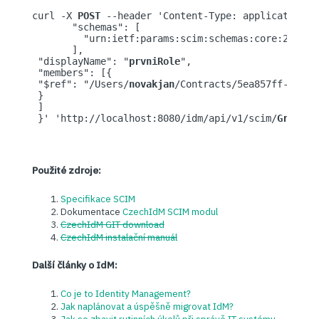
curl -X 
POST
 --header 'Content-Type: application/j
       "schemas": [ 

         "urn:ietf:params:scim:schemas:core:2.0:
Gr
       ], 

 "displayName": "
prvniRole
", 

 "members": [{ 

 "$ref": "/Users/
novakjan
/Contracts/5ea857ff-2ec1-
 } 

 ] 

 }' 'http://localhost:8080/idm/api/v1/scim/
Groups
Použité zdroje:
Specifikace SCIM
Dokumentace
CzechIdM SCIM modul
CzechIdM GIT download
CzechIdM instalační manuál
Další články o IdM:
Co je to Identity Management?
Jak naplánovat a úspěšně migrovat IdM?
Jak se zbavit rutinních úkolů při správě IT systému