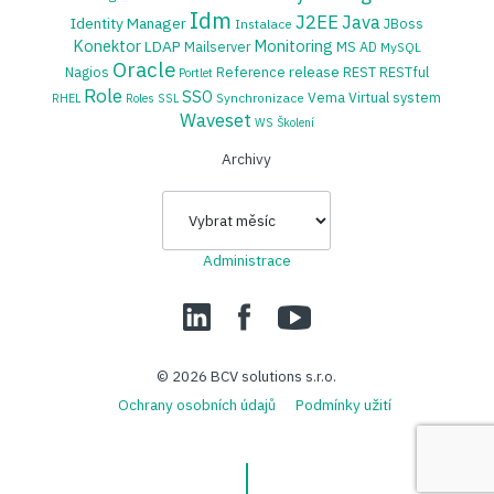
Idm
J2EE
Java
Identity Manager
JBoss
Instalace
Konektor
Monitoring
LDAP
Mailserver
MS AD
MySQL
Oracle
release
Nagios
Reference
REST
RESTful
Portlet
Role
SSO
Vema
Virtual system
Synchronizace
RHEL
Roles
SSL
Waveset
WS
Školení
Archivy
Archivy
Administrace
LinedIn
Facebook
YouTube
© 2026
BCV solutions s.r.o.
Ochrany osobních údajů
Podmínky užití