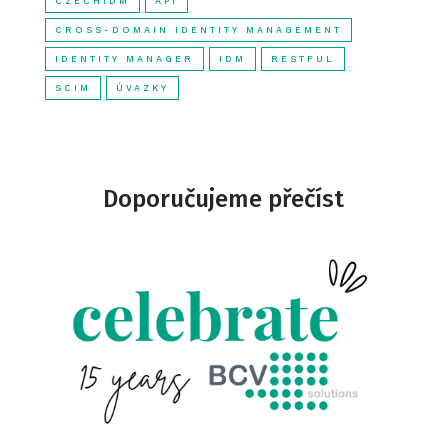
CZECHIDM
API
CROSS-DOMAIN IDENTITY MANAGEMENT
IDENTITY MANAGER
IDM
RESTFUL
SCIM
ÚVAZKY
Doporučujeme přečíst