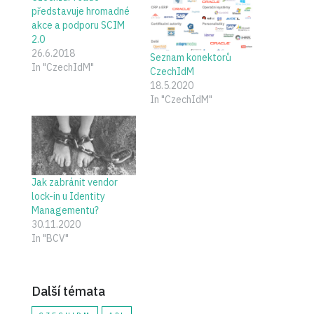
představuje hromadné
akce a podporu SCIM
2.0
26.6.2018
Seznam konektorů
In "CzechIdM"
CzechIdM
18.5.2020
In "CzechIdM"
Jak zabránit vendor
lock-in u Identity
Managementu?
30.11.2020
In "BCV"
Další témata