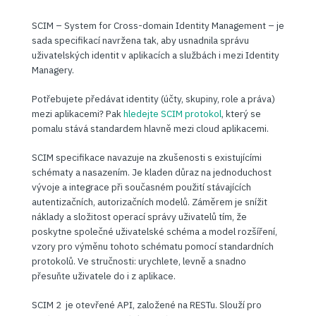
SCIM – System for Cross-domain Identity Management – je
sada specifikací navržena tak, aby usnadnila správu
uživatelských identit v aplikacích a službách i mezi Identity
Managery.
Potřebujete předávat identity (účty, skupiny, role a práva)
mezi aplikacemi? Pak
hledejte SCIM protokol
, který se
pomalu stává standardem hlavně mezi cloud aplikacemi.
SCIM specifikace navazuje na zkušenosti s existujícími
schématy a nasazením. Je kladen důraz na jednoduchost
vývoje a integrace při současném použití stávajících
autentizačních, autorizačních modelů. Záměrem je snížit
náklady a složitost operací správy uživatelů tím, že
poskytne společné uživatelské schéma a model rozšíření,
vzory pro výměnu tohoto schématu pomocí standardních
protokolů. Ve stručnosti: urychlete, levně a snadno
přesuňte uživatele do i z aplikace.
SCIM 2 je otevřené API, založené na RESTu. Slouží pro