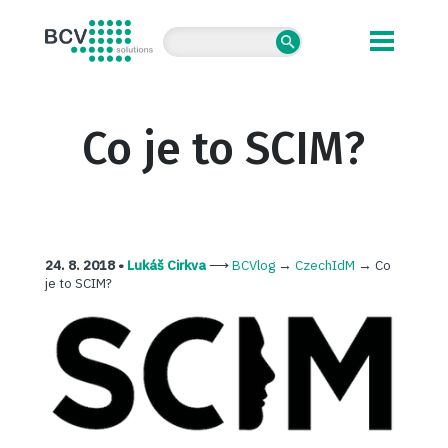
BCV solutions s.r.o.
Co je to SCIM?
24. 8. 2018 •
Lukáš Cirkva
⟶
BCVlog
→
CzechIdM
→
Co
je to SCIM?