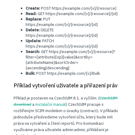
Create:
POST https://example.com/{v}/{resource}
Read:
GET https://example.com/{v}/{resource}/{id}
Replace:
PUT
https://example.com/{v}/{resource}/{id}
Delete:
DELETE
https://example.com/{v}/{resource}/{id}
Update:
PATCH
https://example.com/{v}/{resource}/{id}
Search:
GET https://example.com/{v}/{resource}?
ﬁlter={attribute}{op}{value}&sortBy=
{attributeName}&sortOrder=
{ascending|descending}
Bulk:
POST https://example.com/{v}/Bulk
Příklad vytvoření uživatele a přiřazení práv
Příklad je postaven na CzechIdM 8.1. a vyšším. (
CzechIdM
download
a
instalační manuál
) CzechIdM pracuje s
rozšířeným SCIM modelem o úvazky (contract). V příkladu
jednoduše předvedeme vytvoření účtu, který bude mít
práva na vytváření a čtení reportů. Pro komunikaci
využíváme práva uživatele admin:admin, přihlášení je