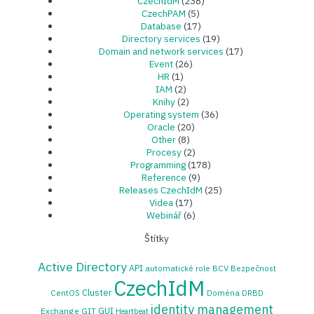
CzechIdM
(238)
CzechPAM
(5)
Database
(17)
Directory services
(19)
Domain and network services
(17)
Event
(26)
HR
(1)
IAM
(2)
Knihy
(2)
Operating system
(36)
Oracle
(20)
Other
(8)
Procesy
(2)
Programming
(178)
Reference
(9)
Releases CzechIdM
(25)
Videa
(17)
Webinář
(6)
Štítky
Active Directory
API
automatické role
BCV
Bezpečnost
CzechIdM
Cluster
CentOS
Doména
DRBD
identity management
GUI
Exchange
GIT
Heartbeat