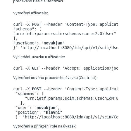
předáváno Basic autentizací.
Vytvoření uživatele:
curl -X POST --header 'Content-Type: application/j
"schemas": [

"urn:ietf:params:scim:schemas:core:2.0:User"

],

"userName": "
novakjan
"

Vyhledání úvazku u uživatele:
curl -X 
GET
 --header 'Accept: application/json' --
Vytvoření nového pracovního úvazku (Contract):
curl -X 
POST
 --header 'Content-Type: application/j
 "schemas": [ 

     "urn:ietf:params:scim:schemas:CzechIdM:8.1:
Co
   ], 

 "user": "
novakjan
", 

 "position": "
Hlavni
" 

Vytvoření a přiřazení role na úvazek: