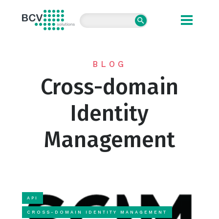
BCV solutions s.r.o.
BLOG
Cross-domain
Identity
Management
API
CROSS-DOMAIN IDENTITY MANAGEMENT