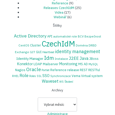
Reference
(9)
Releases CzechIdM
(25)
Videa
(17)
Webinář
(6)
Štítky
Active Directory
API
automatické role
BCV
Bezpečnost
CzechIdM
Cluster
CentOS
Doména
DRBD
identity management
GUI
Exchange
GIT
Heartbeat
Idm
J2EE
Java
Identity Manager
JBoss
Instalace
Konektor
Monitoring
LDAP
Mailserver
MS AD
MySQL
Oracle
release
Nagios
Reference
REST
RESTful
Portlet
Role
SSO
Vema
Virtual system
Synchronizace
RHEL
Roles
SSL
Waveset
WS
Školení
Archivy
Archivy
Administrace