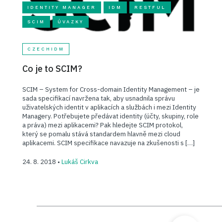
IDENTITY MANAGER
IDM
RESTFUL
SCIM
ÚVAZKY
CZECHIDM
Co je to SCIM?
SCIM – System for Cross-domain Identity Management – je
sada specifikací navržena tak, aby usnadnila správu
uživatelských identit v aplikacích a službách i mezi Identity
Managery. Potřebujete předávat identity (účty, skupiny, role
a práva) mezi aplikacemi? Pak hledejte SCIM protokol,
který se pomalu stává standardem hlavně mezi cloud
aplikacemi. SCIM specifikace navazuje na zkušenosti s […]
24. 8. 2018 •
Lukáš Cirkva