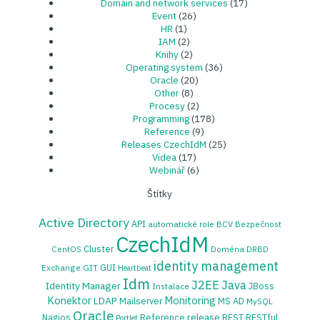
Domain and network services
(17)
Event
(26)
HR
(1)
IAM
(2)
Knihy
(2)
Operating system
(36)
Oracle
(20)
Other
(8)
Procesy
(2)
Programming
(178)
Reference
(9)
Releases CzechIdM
(25)
Videa
(17)
Webinář
(6)
Štítky
Active Directory
API
automatické role
BCV
Bezpečnost
CzechIdM
Cluster
CentOS
Doména
DRBD
identity management
GUI
Exchange
GIT
Heartbeat
Idm
J2EE
Java
Identity Manager
JBoss
Instalace
Konektor
Monitoring
LDAP
Mailserver
MS AD
MySQL
Oracle
release
Nagios
Reference
REST
RESTful
Portlet