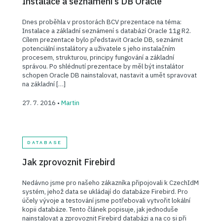
Instalace a seznámení s DB Oracle
Dnes proběhla v prostorách BCV prezentace na téma:
Instalace a základní seznámení s databází Oracle 11g R2.
Cílem prezentace bylo představit Oracle DB, seznámit
potenciální instalátory a uživatele s jeho instalačním
procesem, strukturou, principy fungování a základní
správou. Po shlédnutí prezentace by měl být instalátor
schopen Oracle DB nainstalovat, nastavit a umět spravovat
na základní […]
27. 7. 2016 •
Martin
DATABASE
Jak zprovoznit Firebird
Nedávno jsme pro našeho zákazníka připojovali k CzechIdM
systém, jehož data se ukládají do databáze Firebird. Pro
účely vývoje a testování jsme potřebovali vytvořit lokální
kopii databáze. Tento článek popisuje, jak jednoduše
nainstalovat a zprovoznit Firebird databázi a na co si při