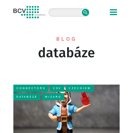
BCV solutions s.r.o.
BLOG
databáze
CONNECTORS
CSV
CZECHIDM
DATABÁZE
WIZARD