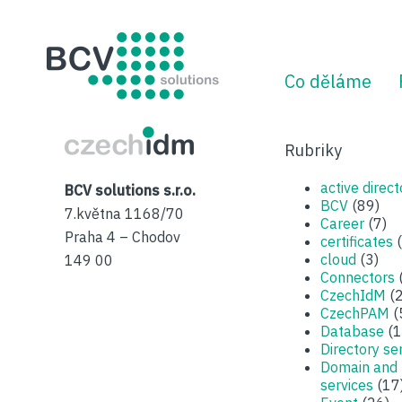
BCV solutions s.r.o.
Co děláme
CzechIDM
Rubriky
active direct
BCV solutions s.r.o.
BCV
(89)
7.května 1168/70
Career
(7)
Praha 4 – Chodov
certificates
(
cloud
(3)
149 00
Connectors
CzechIdM
(2
CzechPAM
(
Database
(1
Directory se
Domain and
services
(17