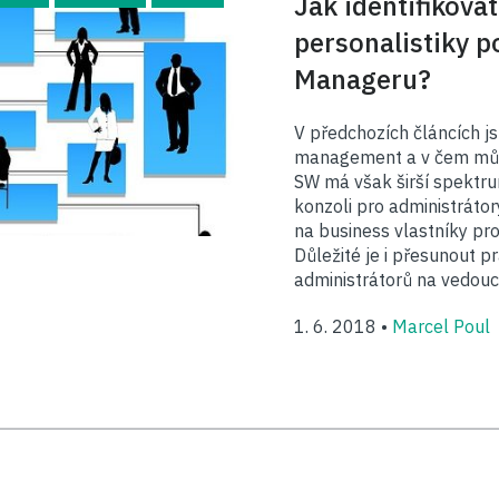
Jak identifikova
personalistiky p
Manageru?
V předchozích článcích jsm
management a v čem můž
SW má však širší spektru
konzoli pro administráto
na business vlastníky pr
Důležité je i přesunout p
administrátorů na vedouc
1. 6. 2018 •
Marcel Poul