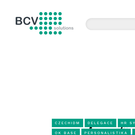
BCV solutions s.r.o.
CZECHIDM
DELEGACE
HR S
OK BASE
PERSONALISTIKA