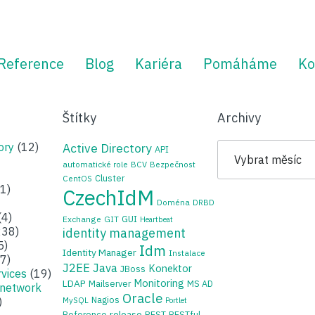
Reference
Blog
Kariéra
Pomáháme
Ko
Štítky
Archivy
Archivy
ory
(12)
Active Directory
API
automatické role
BCV
Bezpečnost
Cluster
CentOS
1)
CzechIdM
Doména
DRBD
(4)
GUI
Exchange
GIT
Heartbeat
38)
identity management
5)
Idm
Identity Manager
Instalace
7)
J2EE
Java
Konektor
JBoss
rvices
(19)
Monitoring
LDAP
Mailserver
MS AD
 network
Oracle
Nagios
)
MySQL
Portlet
release
Reference
REST
RESTful