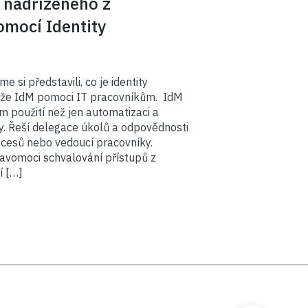
t nadřízeného z
omocí Identity
e si představili, co je identity
e IdM pomoci IT pracovníkům. IdM
m použití než jen automatizaci a
ry. Řeší delegace úkolů a odpovědnosti
ocesů nebo vedoucí pracovníky.
ravomoci schvalování přístupů z
í […]