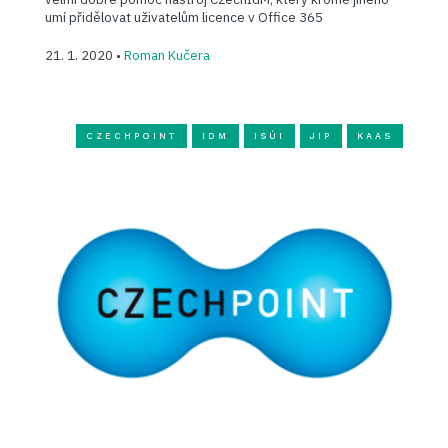
umí přidělovat uživatelům licence v Office 365
21. 1. 2020 •
Roman Kučera
CZECHPOINT
IDM
ISÚI
JIP
KAAS