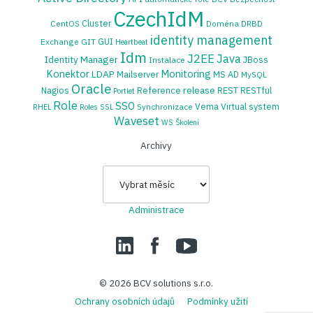
CzechIdM
Cluster
CentOS
Doména
DRBD
identity management
GUI
Exchange
GIT
Heartbeat
Idm
J2EE
Java
Identity Manager
JBoss
Instalace
Konektor
Monitoring
LDAP
Mailserver
MS AD
MySQL
Oracle
release
Nagios
Reference
REST
RESTful
Portlet
Role
SSO
Vema
Virtual system
Synchronizace
RHEL
Roles
SSL
Waveset
WS
Školení
Archivy
Archivy
Administrace
LinedIn
Facebook
YouTube
© 2026
BCV solutions s.r.o.
Ochrany osobních údajů
Podmínky užití