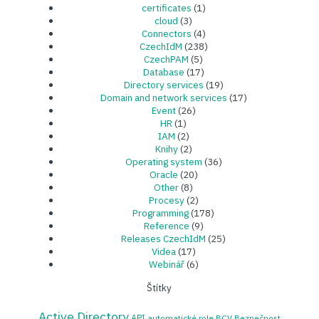
certificates
(1)
cloud
(3)
Connectors
(4)
CzechIdM
(238)
CzechPAM
(5)
Database
(17)
Directory services
(19)
Domain and network services
(17)
Event
(26)
HR
(1)
IAM
(2)
Knihy
(2)
Operating system
(36)
Oracle
(20)
Other
(8)
Procesy
(2)
Programming
(178)
Reference
(9)
Releases CzechIdM
(25)
Videa
(17)
Webinář
(6)
Štítky
Active Directory
API
automatické role
BCV
Bezpečnost