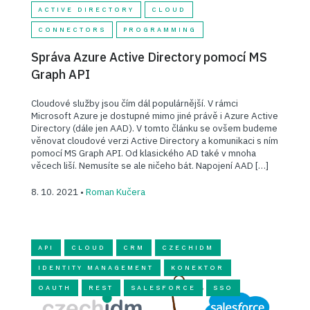
ACTIVE DIRECTORY
CLOUD
CONNECTORS
PROGRAMMING
Správa Azure Active Directory pomocí MS
Graph API
Cloudové služby jsou čím dál populárnější. V rámci
Microsoft Azure je dostupné mimo jiné právě i Azure Active
Directory (dále jen AAD). V tomto článku se ovšem budeme
věnovat cloudové verzi Active Directory a komunikaci s ním
pomocí MS Graph API. Od klasického AD také v mnoha
věcech liší. Nemusíte se ale ničeho bát. Napojení AAD […]
8. 10. 2021 •
Roman Kučera
API
CLOUD
CRM
CZECHIDM
IDENTITY MANAGEMENT
KONEKTOR
OAUTH
REST
SALESFORCE
SSO