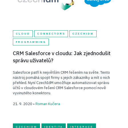
CLOUD
CONNECTORS
CZECHIDM
PROGRAMMING
CRM Salesforce v cloudu: Jak zjednodušit
správu uživatelů?
Salesfoce patří k největším CRM řešením na světe. Tento
nástroj pomáhá spojit firmy s jejich zákazníky a mít o nich
přehled. Nyní CzechIdM umožňuje automatizovat správu
účtů v cloudovém řešení CRM Salesforce pomocí nově
vyvinutého konektoru.
21. 9. 2020 •
Roman Kučera
CZECHIDM
IDENTITA
INTEGRACE