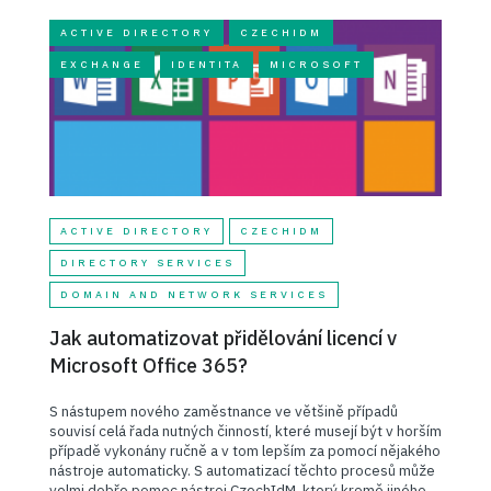
ACTIVE DIRECTORY
CZECHIDM
EXCHANGE
IDENTITA
MICROSOFT
ACTIVE DIRECTORY
CZECHIDM
DIRECTORY SERVICES
DOMAIN AND NETWORK SERVICES
Jak automatizovat přidělování licencí v
Microsoft Office 365?
S nástupem nového zaměstnance ve většině případů
souvisí celá řada nutných činností, které musejí být v horším
případě vykonány ručně a v tom lepším za pomocí nějakého
nástroje automaticky. S automatizací těchto procesů může
velmi dobře pomoc nástroj CzechIdM, který kromě jiného