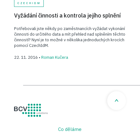
CZECHIDM
Vyžádání činnosti a kontrola jejího splnění
Potřebovali jste někdy po zaměstnancích vyžádat vykonání
činnosti do určitého data a mít přehled nad splněním těchto
činností? Nyní je to možné v několika jednoduchých krocích
pomocí CzechIdM.
22. 11. 2016 •
Roman Kučera
BCV solutions s.r.o.
Co děláme