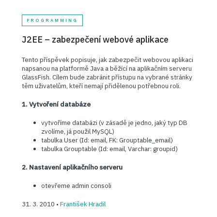
PROGRAMMING
J2EE – zabezpečení webové aplikace
Tento příspěvek popisuje, jak zabezpečit webovou aplikaci
napsanou na platformě Java a běžící na aplikačním serveru
GlassFish. Cílem bude zabránit přístupu na vybrané stránky
těm uživatelům, kteří nemají přidělenou potřebnou roli.
1. Vytvoření databáze
vytvoříme databázi (v zásadě je jedno, jaký typ DB
zvolíme, já použil MySQL)
tabulka User (Id: email, FK: Grouptable_email)
tabulka Grouptable (Id: email, Varchar: groupid)
2. Nastavení aplikačního serveru
otevřeme admin consoli
31. 3. 2010 •
František Hradil