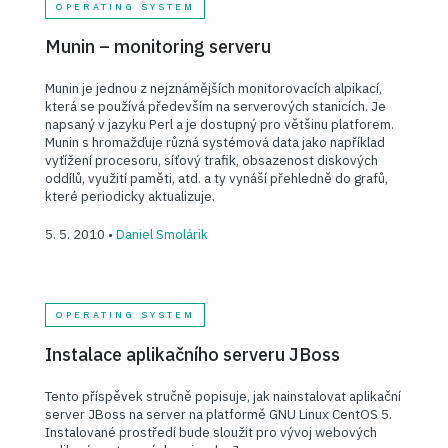
OPERATING SYSTEM
Munin – monitoring serveru
Munin je jednou z nejznámějších monitorovacích alpikací,
která se používá především na serverových stanicích. Je
napsaný v jazyku Perl a je dostupný pro většinu platforem.
Munin s hromažďuje různá systémová data jako například
vyťížení procesoru, síťový trafik, obsazenost diskových
oddílů, využití paměti, atd. a ty vynáší přehledně do grafů,
které periodicky aktualizuje.
5. 5. 2010 •
Daniel Smolárik
OPERATING SYSTEM
Instalace aplikačního serveru JBoss
Tento příspěvek stručně popisuje, jak nainstalovat aplikační
server JBoss na server na platformě GNU Linux CentOS 5.
Instalované prostředí bude sloužit pro vývoj webových