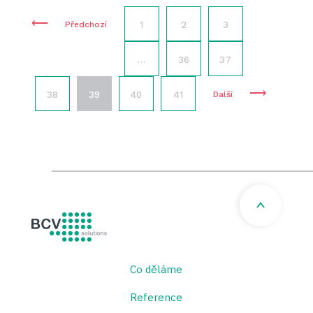
⟵
1
2
3
Předchozí
…
36
37
⟶
38
39
40
41
Další
BCV solutions s.r.o.
Co děláme
Reference