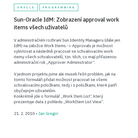
ORACLE
PROGRAMMING
Sun-Oracle IdM: Zobrazení approval work
items všech uživatelů
V administračním rozhraní Sun Identity Manageru (dále jen
IdM) na záložce Work Items -> Approvals je možnost
vylistovat a následně pracovat se schvalovacími work
itemy všech schvalovatelů, tzn. těch, co mají přiřazenou
administrační roli „Approver Administrator“.
V jednom projektu jsme ale museli řešit problém, jak na
tomto formuláři přidat možnost pracovat se všemi
schvalovacími položkami, tedy i s položkami, které patří
obyčejným uživatelům.
Konkrétně jde o formulář „Work Item List“, který
prezentuje data z pohledu „WorkItem List View“.
21. 2. 2010 •
Jan Gregor