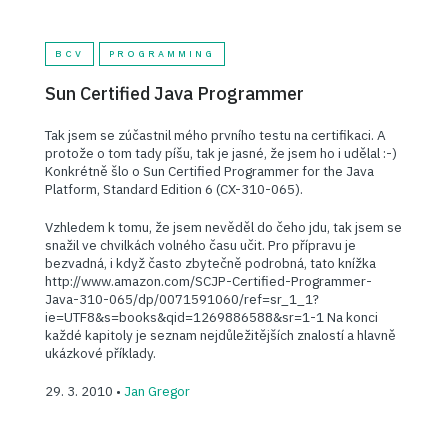
BCV
PROGRAMMING
Sun Certified Java Programmer
Tak jsem se zúčastnil mého prvního testu na certifikaci. A
protože o tom tady píšu, tak je jasné, že jsem ho i udělal :-)
Konkrétně šlo o Sun Certified Programmer for the Java
Platform, Standard Edition 6 (CX-310-065).
Vzhledem k tomu, že jsem nevěděl do čeho jdu, tak jsem se
snažil ve chvilkách volného času učit. Pro přípravu je
bezvadná, i když často zbytečně podrobná, tato knížka
http://www.amazon.com/SCJP-Certified-Programmer-
Java-310-065/dp/0071591060/ref=sr_1_1?
ie=UTF8&s=books&qid=1269886588&sr=1-1 Na konci
každé kapitoly je seznam nejdůležitějších znalostí a hlavně
ukázkové příklady.
29. 3. 2010 •
Jan Gregor