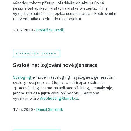
výhodou tohoto přístupu předávání objektů je úplná
nezávislost aplikační vrstvy na vrstvě prezentační. Při
vývoji bylo nutné si co nejvíce usnadnit práci s kopírováním
dat z entitního objektu do DTO objektu.
23. 5. 2010 •
František Hradil
OPERATING SYSTEM
Syslog-ng: logování nové generace
Syslog-ng
je moderní (syslog-ng = syslog new generation –
syslog nové generace) logovací nástroj pro sbíraní a
zpracování logů. Samotná aplikace však logy neanalyzuje,
jenom upravuje jejich výstupní podobu. Tento SW
využíváme pro
Webhosting Klenot.cz
.
17. 5. 2010 •
Daniel Smolárik