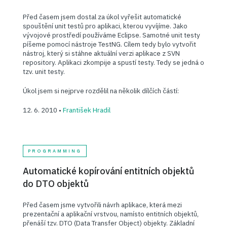
Před časem jsem dostal za úkol vyřešit automatické
spouštění unit testů pro aplikaci, kterou vyvíjíme. Jako
vývojové prostředí používáme Eclipse. Samotné unit testy
píšeme pomocí nástroje TestNG. Cílem tedy bylo vytvořit
nástroj, který si stáhne aktuální verzi aplikace z SVN
repository. Aplikaci zkompije a spustí testy. Tedy se jedná o
tzv. unit testy.
Úkol jsem si nejprve rozdělil na několik dílčích částí:
12. 6. 2010 •
František Hradil
PROGRAMMING
Automatické kopírování entitních objektů
do DTO objektů
Před časem jsme vytvořili návrh aplikace, která mezi
prezentační a aplikační vrstvou, namísto entitních objektů,
přenáší tzv. DTO (Data Transfer Object) objekty. Základní