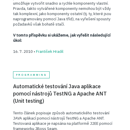
umožňuje vytvořit snadno a rychle komponenty vlastní.
Pravda, takto vytvářené komponenty nemohou být vždy
tak komplexní, jako komponenty ostatní (tj. ty, které jsou
naprogramovány pomocí Java tříd), na vyřešení spousty
požadavků však bohatě stačí.
V tomto příspěvku si ukážeme, jak vyřešit následující
úkol:
16. 7. 2010 •
František Hradil
PROGRAMMING
Automatické testování Java aplikace
pomocí nástrojů TestNG a Apache ANT
(Unit testing)
Tento článek popisuje způsob automatického testování
JAVA aplikací pomocí nástrojů TestNG a Apache ANT.
Testovaná aplikace je napsána na platformě J2EE pomocí
frameworku JBoss Seam.