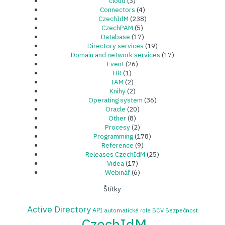
cloud
(3)
Connectors
(4)
CzechIdM
(238)
CzechPAM
(5)
Database
(17)
Directory services
(19)
Domain and network services
(17)
Event
(26)
HR
(1)
IAM
(2)
Knihy
(2)
Operating system
(36)
Oracle
(20)
Other
(8)
Procesy
(2)
Programming
(178)
Reference
(9)
Releases CzechIdM
(25)
Videa
(17)
Webinář
(6)
Štítky
Active Directory
API
automatické role
BCV
Bezpečnost
CzechIdM