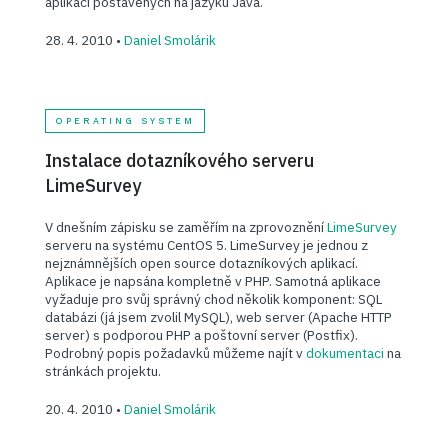
aplikací postavených na jazyku Java.
28. 4. 2010 •
Daniel Smolárik
OPERATING SYSTEM
Instalace dotazníkového serveru
LimeSurvey
V dnešním zápisku se zaměřím na zprovoznění
LimeSurvey
serveru na systému CentOS 5. LimeSurvey je jednou z
nejznámnějších open source dotazníkových aplikací.
Aplikace je napsána kompletně v PHP. Samotná aplikace
vyžaduje pro svůj správný chod několik komponent: SQL
databázi (já jsem zvolil MySQL), web server (Apache HTTP
server) s podporou PHP a poštovní server (Postfix).
Podrobný popis požadavků můžeme najít v
dokumentaci
na
stránkách projektu.
20. 4. 2010 •
Daniel Smolárik