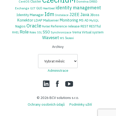
Cluster
CentOS
Doména
DRBD
identity management
GUI
Exchange
GIT
Heartbeat
Idm
J2EE
Java
Identity Manager
JBoss
Instalace
Konektor
Monitoring
LDAP
Mailserver
MS AD
MySQL
Oracle
release
Nagios
Reference
REST
RESTful
Portlet
Role
SSO
Vema
Virtual system
Synchronizace
RHEL
Roles
SSL
Waveset
WS
Školení
Archivy
Archivy
Administrace
LinedIn
Facebook
YouTube
© 2026
BCV solutions s.r.o.
Ochrany osobních údajů
Podmínky užití