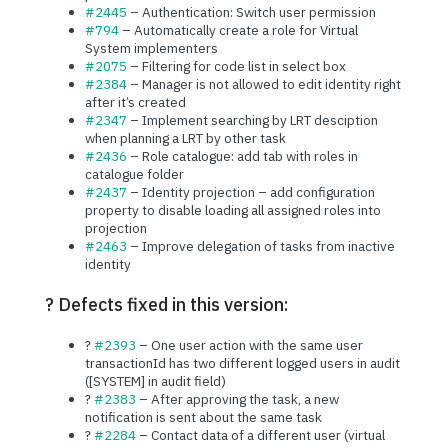
#2445
– Authentication: Switch user permission
#794
– Automatically create a role for Virtual
System implementers
#2075
– Filtering for code list in select box
#2384
– Manager is not allowed to edit identity right
after it’s created
#2347
– Implement searching by LRT desciption
when planning a LRT by other task
#2436
– Role catalogue: add tab with roles in
catalogue folder
#2437
– Identity projection – add configuration
property to disable loading all assigned roles into
projection
#2463
– Improve delegation of tasks from inactive
identity
? Defects fixed in this version:
?
#2393
– One user action with the same user
transactionId has two different logged users in audit
([SYSTEM] in audit field)
?
#2383
– After approving the task, a new
notification is sent about the same task
?
#2284
– Contact data of a different user (virtual