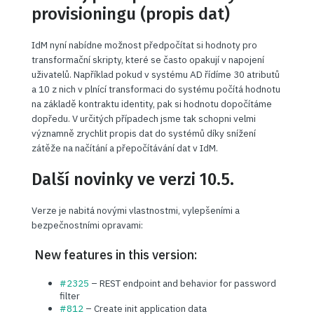
provisioningu (propis dat)
IdM nyní nabídne možnost předpočítat si hodnoty pro
transformační skripty, které se často opakují v napojení
uživatelů. Například pokud v systému AD řídíme 30 atributů
a 10 z nich v plnící transformaci do systému počítá hodnotu
na základě kontraktu identity, pak si hodnotu dopočítáme
dopředu. V určitých případech jsme tak schopni velmi
významně zrychlit propis dat do systémů díky snížení
zátěže na načítání a přepočítávání dat v IdM.
Další novinky ve verzi 10.5.
Verze je nabitá novými vlastnostmi, vylepšeními a
bezpečnostními opravami:
New features in this version:
#2325
– REST endpoint and behavior for password
filter
#812
– Create init application data