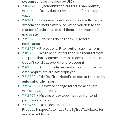
system send notification by UID)
?
#2424
– Synchronization creates a new identity
with the default value in EAV instead of the mapped
value
?
#2415
– Business roles has subroles with mapped
system and merge attribute. When you delete for
example 2 subroles, one of them still remain on the
end system
?
#2025
– SMS sent do not show in general
notification
?
#2457
– Projections: Filter button submits form
?
#1238
– When account creation is cancelled from
the provisioning queue, then next account creation
doesn’t send password for the account
?
#2385
– Audit of role requests – cannot filter by
date, approvers are not displayed
?
#2422
– IdmRoleTreeNodeFilter doesn’t search by
automatic role name
?
#2433
– Password change failed for accounts
without system entity
?
#2409
– Missing entity type input on frontend
permissions detail
?
#2435
– Tasks dependent on
ProcessSkippedAutomaticRoleByTreeTaskExecutor
are started twice