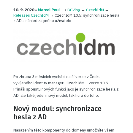
10. 9. 2020 •
Marcel Poul
⟶
BCVlog
→
CzechIdM
→
Releases CzechIdM
→
CzechIdM 10.5: synchronizace hesla
z AD a náhled za jiného uživatele
Po zhruba 3 měsících vychází další verze v Česku
vyvíjeného identity manageru CzechIdM – verze 10.5.
Přináší spoustu nových funkcí jako je synchronizace hesla z
AD, ale také jeden nový modul, tak hurá do toho:
Nový modul: synchronizace
hesla z AD
Nasazením této komponenty do domény umožníte všem