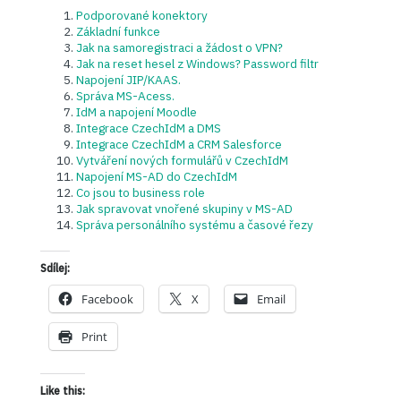
Podporované konektory
Základní funkce
Jak na samoregistraci a žádost o VPN?
Jak na reset hesel z Windows? Password filtr
Napojení JIP/KAAS.
Správa MS-Acess.
IdM a napojení Moodle
Integrace CzechIdM a DMS
Integrace CzechIdM a CRM Salesforce
Vytváření nových formulářů v CzechIdM
Napojení MS-AD do CzechIdM
Co jsou to business role
Jak spravovat vnořené skupiny v MS-AD
Správa personálního systému a časové řezy
Sdílej:
Facebook
X
Email
Print
Like this: