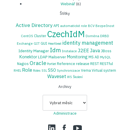
Webinář
(6)
Štítky
Active Directory
API
automatické role
BCV
Bezpečnost
CzechIdM
Cluster
CentOS
Doména
DRBD
identity management
GUI
Exchange
GIT
Heartbeat
Idm
J2EE
Java
Identity Manager
JBoss
Instalace
Konektor
Monitoring
LDAP
Mailserver
MS AD
MySQL
Oracle
release
Nagios
Reference
REST
RESTful
Portlet
Role
SSO
Vema
Virtual system
Synchronizace
RHEL
Roles
SSL
Waveset
WS
Školení
Archivy
Archivy
Administrace
LinedIn
Facebook
YouTube