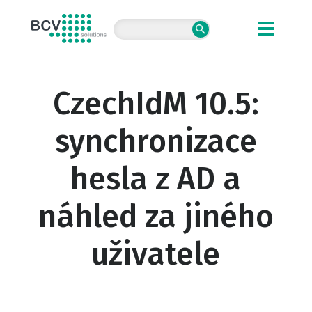
BCV solutions s.r.o.
CzechIdM 10.5:
synchronizace
hesla z AD a
náhled za jiného
uživatele