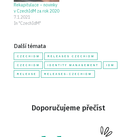
Rekapitulace – novinky
v CzechIdM za rok 2020
7.1.2021
In "CzechIdM"
Další témata
CZECHIDM
RELEASES CZECHIDM
CZECHIDM
IDENTITY MANAGEMENT
IDM
RELEASE
RELEASES-CZECHIDM
Doporučujeme přečíst