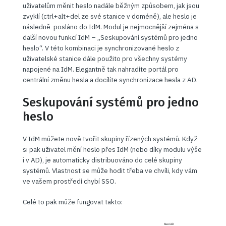
uživatelům měnit heslo nadále běžným způsobem, jak jsou
zvyklí (ctrl+alt+del ze své stanice v doméně), ale heslo je
následně posláno do IdM. Modul je nejmocnější zejména s
další novou funkcí IdM – „Seskupování systémů pro jedno
heslo“. V této kombinaci je synchronizované heslo z
uživatelské stanice dále použito pro všechny systémy
napojené na IdM. Elegantně tak nahradíte portál pro
centrální změnu hesla a docílíte synchronizace hesla z AD.
Seskupování systémů pro jedno
heslo
V IdM můžete nově tvořit skupiny řízených systémů. Když
si pak uživatel mění heslo přes IdM (nebo díky modulu výše
i v AD), je automaticky distribuováno do celé skupiny
systémů. Vlastnost se může hodit třeba ve chvíli, kdy vám
ve vašem prostředí chybí SSO.
Celé to pak může fungovat takto: