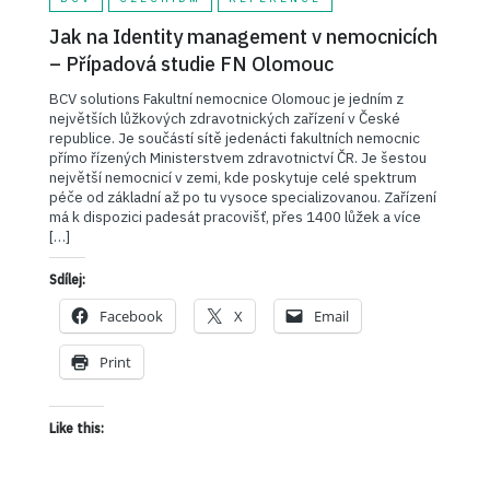
Jak na Identity management v nemocnicích
– Případová studie FN Olomouc
BCV solutions Fakultní nemocnice Olomouc je jedním z
největších lůžkových zdravotnických zařízení v České
republice. Je součástí sítě jedenácti fakultních nemocnic
přímo řízených Ministerstvem zdravotnictví ČR. Je šestou
největší nemocnicí v zemi, kde poskytuje celé spektrum
péče od základní až po tu vysoce specializovanou. Zařízení
má k dispozici padesát pracovišť, přes 1400 lůžek a více
[…]
Sdílej:
Facebook
X
Email
Print
Like this: