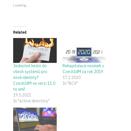
Loading...
Related
Jednotné heslo do
Rekapitulace novinek v
všech systémů pro
CzechIdM za rok 2019
nové identity?
17.2.2020
CzechIdM ve verzi 11.0
In "BCV"
to umí!
19.5.2021
In "active directory"