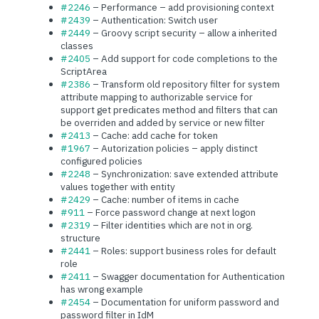
#2246
– Performance – add provisioning context
#2439
– Authentication: Switch user
#2449
– Groovy script security – allow a inherited
classes
#2405
– Add support for code completions to the
ScriptArea
#2386
– Transform old repository filter for system
attribute mapping to authorizable service for
support get predicates method and filters that can
be overriden and added by service or new filter
#2413
– Cache: add cache for token
#1967
– Autorization policies – apply distinct
configured policies
#2248
– Synchronization: save extended attribute
values together with entity
#2429
– Cache: number of items in cache
#911
– Force password change at next logon
#2319
– Filter identities which are not in org.
structure
#2441
– Roles: support business roles for default
role
#2411
– Swagger documentation for Authentication
has wrong example
#2454
– Documentation for uniform password and
password filter in IdM