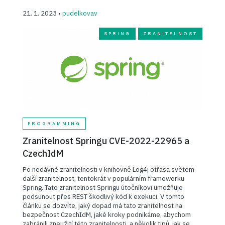
21. 1. 2023 •
pudelkovav
SPRING
ZRANITELNOST
PROGRAMMING
Zranitelnost Springu CVE-2022-22965 a
CzechIdM
Po nedávné zranitelnosti v knihovně Log4j otřásá světem
další zranitelnost, tentokrát v populárním frameworku
Spring. Tato zranitelnost Springu útočníkovi umožňuje
podsunout přes REST škodlivý kód k exekuci. V tomto
článku se dozvíte, jaký dopad má tato zranitelnost na
bezpečnost CzechIdM, jaké kroky podnikáme, abychom
zabránili zneužití této zranitelnosti, a několik tipů, jak se