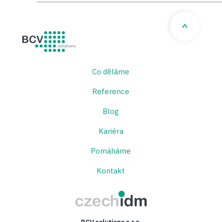
BCV solutions s.r.o.
Co děláme
Reference
Blog
Kariéra
Pomáháme
Kontakt
CzechIDM
BCV solutions s.r.o.