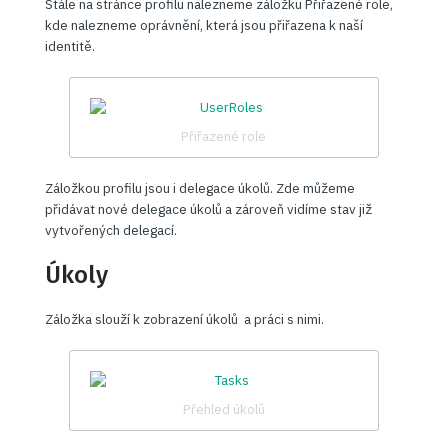
Stále na stránce profilu nalezneme záložku Přiřazené role,
kde nalezneme oprávnění, která jsou přiřazena k naší
identitě.
Přiřazené role
Záložkou profilu jsou i delegace úkolů. Zde můžeme
přidávat nové delegace úkolů a zároveň vidíme stav již
vytvořených delegací.
Úkoly
Záložka slouží k zobrazení úkolů a práci s nimi.
Přehled úkolů