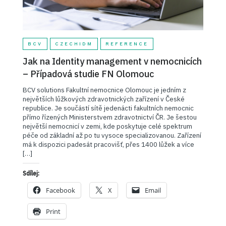
BCV
CZECHIDM
REFERENCE
Jak na Identity management v nemocnicích
– Případová studie FN Olomouc
BCV solutions Fakultní nemocnice Olomouc je jedním z
největších lůžkových zdravotnických zařízení v České
republice. Je součástí sítě jedenácti fakultních nemocnic
přímo řízených Ministerstvem zdravotnictví ČR. Je šestou
největší nemocnicí v zemi, kde poskytuje celé spektrum
péče od základní až po tu vysoce specializovanou. Zařízení
má k dispozici padesát pracovišť, přes 1400 lůžek a více
[…]
Sdílej:
Facebook
X
Email
Print