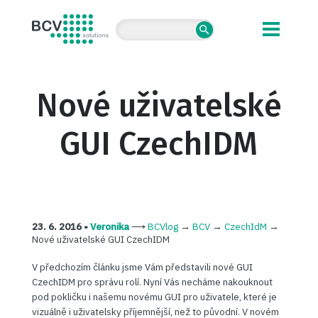
BCV solutions s.r.o.
Nové uživatelské
GUI CzechIDM
23. 6. 2016 •
Veronika
⟶
BCVlog
→
BCV
→
CzechIdM
→
Nové uživatelské GUI CzechIDM
V předchozím článku jsme Vám představili nové GUI
CzechIDM pro správu rolí. Nyní Vás necháme nakouknout
pod pokličku i našemu novému GUI pro uživatele, které je
vizuálně i uživatelsky příjemnější, než to původní. V novém