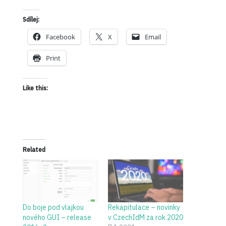
Sdílej:
Facebook
X
Email
Print
Like this:
Related
Do boje pod vlajkou
Rekapitulace – novinky
nového GUI – release
v CzechIdM za rok 2020