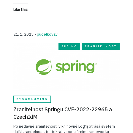
Like this:
21. 1. 2023 •
pudelkovav
SPRING
ZRANITELNOST
PROGRAMMING
Zranitelnost Springu CVE-2022-22965 a
CzechIdM
Po nedávné zranitelnosti v knihovně Log4j otřásá světem
další zranitelnost, tentokrát v populárním frameworku