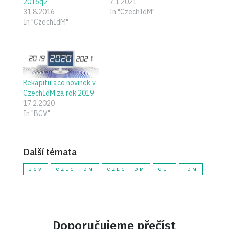
2016q2
7.1.2021
31.8.2016
In "CzechIdM"
In "CzechIdM"
Rekapitulace novinek v
CzechIdM za rok 2019
17.2.2020
In "BCV"
Další témata
BCV
CZECHIDM
CZECHIDM
GUI
IDM
Doporučujeme přečíst