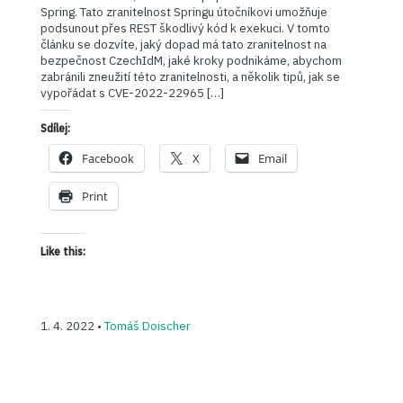
Spring. Tato zranitelnost Springu útočníkovi umožňuje
podsunout přes REST škodlivý kód k exekuci. V tomto
článku se dozvíte, jaký dopad má tato zranitelnost na
bezpečnost CzechIdM, jaké kroky podnikáme, abychom
zabránili zneužití této zranitelnosti, a několik tipů, jak se
vypořádat s CVE-2022-22965 […]
Sdílej:
Facebook
X
Email
Print
Like this:
1. 4. 2022 •
Tomáš Doischer