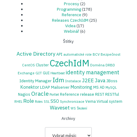
Procesy
(2)
Programming
(178)
Reference
(9)
Releases CzechIdM
(25)
Videa
(17)
Webinář
(6)
Štítky
Active Directory
API
automatické role
BCV
Bezpečnost
CzechIdM
Cluster
CentOS
Doména
DRBD
identity management
GUI
Exchange
GIT
Heartbeat
Idm
J2EE
Java
Identity Manager
JBoss
Instalace
Konektor
Monitoring
LDAP
Mailserver
MS AD
MySQL
Oracle
release
Nagios
Reference
REST
RESTful
Portlet
Role
SSO
Vema
Virtual system
Synchronizace
RHEL
Roles
SSL
Waveset
WS
Školení
Archivy
Archivy