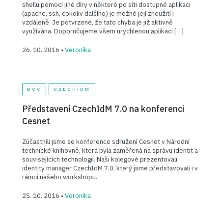
shellu pomocí jiné díry v některé po síti dostupné aplikaci
(apache, ssh, cokoliv dalšího) je možné její zneužití i
vzdáleně. Je potvrzené, že tato chyba je již aktivně
využívána. Doporučujeme všem urychlenou aplikaci […]
26. 10. 2016 •
Veronika
BCV
CZECHIDM
Představení CzechIdM 7.0 na konferenci
Cesnet
Zúčastnili jsme se konference sdružení Cesnet v Národní
technické knihovně, která byla zaměřená na správu identit a
souvisejících technologií. Naši kolegové prezentovali
identity manager CzechIdM 7.0, který jsme představovali i v
rámci našeho workshopu.
25. 10. 2016 •
Veronika