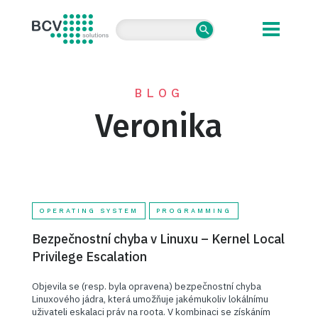
BCV solutions s.r.o.
BLOG
Veronika
OPERATING SYSTEM
PROGRAMMING
Bezpečnostní chyba v Linuxu – Kernel Local
Privilege Escalation
Objevila se (resp. byla opravena) bezpečnostní chyba
Linuxového jádra, která umožňuje jakémukoliv lokálnímu
uživateli eskalaci práv na roota. V kombinaci se získáním