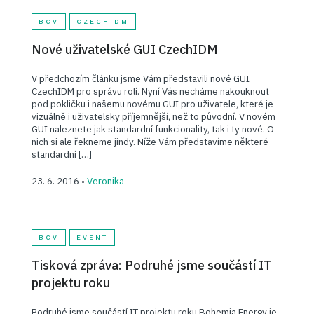
BCV
CZECHIDM
Nové uživatelské GUI CzechIDM
V předchozím článku jsme Vám představili nové GUI
CzechIDM pro správu rolí. Nyní Vás necháme nakouknout
pod pokličku i našemu novému GUI pro uživatele, které je
vizuálně i uživatelsky příjemnější, než to původní. V novém
GUI naleznete jak standardní funkcionality, tak i ty nové. O
nich si ale řekneme jindy. Níže Vám představíme některé
standardní […]
23. 6. 2016 •
Veronika
BCV
EVENT
Tisková zpráva: Podruhé jsme součástí IT
projektu roku
Podruhé jsme součástí IT projektu roku Bohemia Energy je