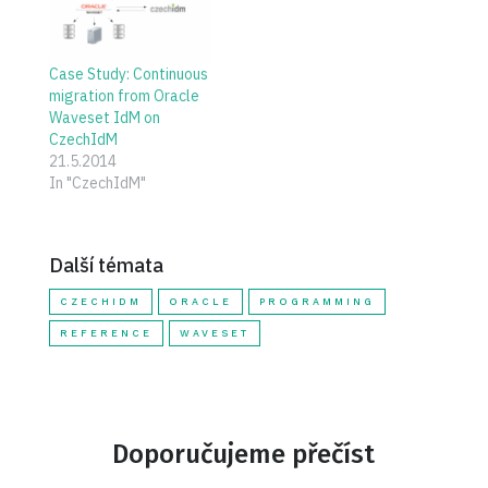
Identity Manager. Jako
projektový manažer i
vývojář jsem se na
Case Study: Continuous
vlastní kůži setkal s
migration from Oracle
oběma; nedávno jsem
Waveset IdM on
tu psal o úspěšné…
CzechIdM
21.5.2014
In "CzechIdM"
Další témata
CZECHIDM
ORACLE
PROGRAMMING
REFERENCE
WAVESET
Doporučujeme přečíst