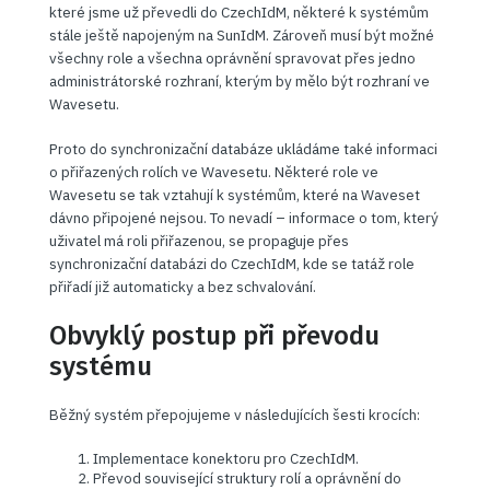
které jsme už převedli do CzechIdM, některé k systémům
stále ještě napojeným na SunIdM. Zároveň musí být možné
všechny role a všechna oprávnění spravovat přes jedno
administrátorské rozhraní, kterým by mělo být rozhraní ve
Wavesetu.
Proto do synchronizační databáze ukládáme také informaci
o přiřazených rolích ve Wavesetu. Některé role ve
Wavesetu se tak vztahují k systémům, které na Waveset
dávno připojené nejsou. To nevadí – informace o tom, který
uživatel má roli přiřazenou, se propaguje přes
synchronizační databázi do CzechIdM, kde se tatáž role
přiřadí již automaticky a bez schvalování.
Obvyklý postup při převodu
systému
Běžný systém přepojujeme v následujících šesti krocích:
Implementace konektoru pro CzechIdM.
Převod související struktury rolí a oprávnění do