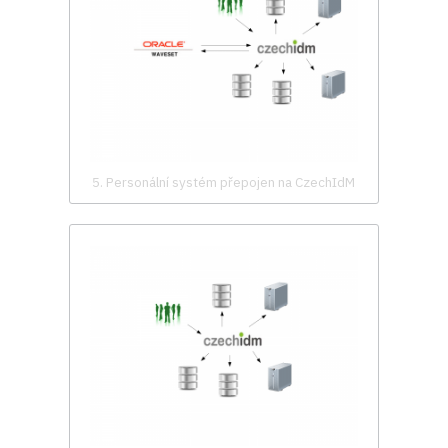
5. Personální systém přepojen na CzechIdM