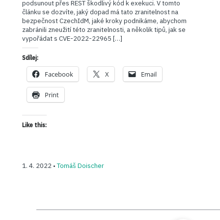
podsunout přes REST škodlivý kód k exekuci. V tomto
článku se dozvíte, jaký dopad má tato zranitelnost na
bezpečnost CzechIdM, jaké kroky podnikáme, abychom
zabránili zneužití této zranitelnosti, a několik tipů, jak se
vypořádat s CVE-2022-22965 […]
Sdílej:
Facebook
X
Email
Print
Like this:
1. 4. 2022 •
Tomáš Doischer