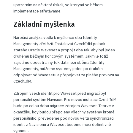
upozorním na některá úskalí, se kterými se během
implementace střetáváme.
Základní myšlenka
Náročná analýza vedla k myšlence oba Identity
Managementy zřetězit. Instalovat CzechIdM po bok
starého Oracle Waveset a propojit oba tak, aby byl jeden
druhému běžným koncovým systémem. Jakmile totiž
zajistíme oboustranný tok dat mezi oběma Identity
Managementy, můžeme systémy jeden po druhém
odpojovat od Wavesetu a přepojovat za plného provozu na
CzechIdM.
Zdrojem všech identit pro Waveset před migrací byl
personální systém Navision. Pro novou instalaci CzechIdM
bude po celou dobu migrace zdrojem Waveset. Teprve v
okamžiku, kdy budou přepojeny všechny systémy kromě
personálního, převedeme pod novou verzi synchronizaci
identit z Navisionu a Waveset budeme moci definitivně
vypnout.