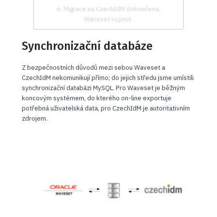
6. Migrace na CzechIdM dokončena,
Waveset vypnut.
Synchronizační databáze
Z bezpečnostních důvodů mezi sebou Waveset a
CzechIdM nekomunikují přímo; do jejich středu jsme umístili
synchronizační databázi MySQL. Pro Waveset je běžným
koncovým systémem, do kterého on-line exportuje
potřebná uživatelská data, pro CzechIdM je autoritativním
zdrojem.