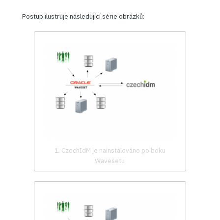
Postup ilustruje následující série obrázků:
1. CzechIdM je nainstalováno po boku
Wavesetu