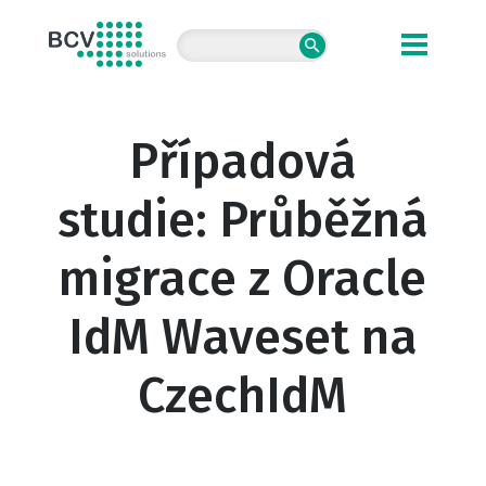
BCV solutions s.r.o.
Případová
studie: Průběžná
migrace z Oracle
IdM Waveset na
CzechIdM