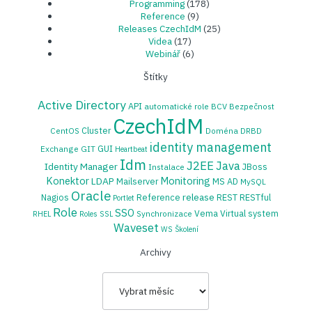
Programming
(178)
Reference
(9)
Releases CzechIdM
(25)
Videa
(17)
Webinář
(6)
Štítky
Active Directory
API
automatické role
BCV
Bezpečnost
CzechIdM
Cluster
CentOS
Doména
DRBD
identity management
GUI
Exchange
GIT
Heartbeat
Idm
J2EE
Java
Identity Manager
JBoss
Instalace
Konektor
Monitoring
LDAP
Mailserver
MS AD
MySQL
Oracle
release
Nagios
Reference
REST
RESTful
Portlet
Role
SSO
Vema
Virtual system
Synchronizace
RHEL
Roles
SSL
Waveset
WS
Školení
Archivy
Archivy