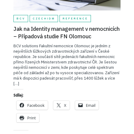
BCV
CZECHIDM
REFERENCE
Jak na Identity management v nemocnicích
– Případová studie FN Olomouc
BCV solutions Fakultní nemocnice Olomouc je jedním z
největších lůžkových zdravotnických zařízení v České
republice. Je součástí sítě jedenácti fakultních nemocnic
přímo řízených Ministerstvem zdravotnictví ČR. Je šestou
největší nemocnicí v zemi, kde poskytuje celé spektrum
péče od základní až po tu vysoce specializovanou. Zařízení
má k dispozici padesát pracovišť, přes 1400 lůžek a více
[…]
Sdílej:
Facebook
X
Email
Print