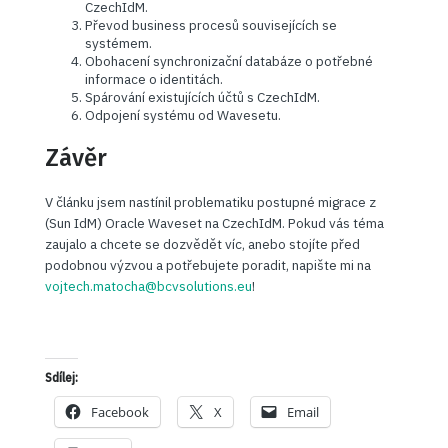
CzechIdM.
Převod business procesů souvisejících se
systémem.
Obohacení synchronizační databáze o potřebné
informace o identitách.
Spárování existujících účtů s CzechIdM.
Odpojení systému od Wavesetu.
Závěr
V článku jsem nastínil problematiku postupné migrace z
(Sun IdM) Oracle Waveset na CzechIdM. Pokud vás téma
zaujalo a chcete se dozvědět víc, anebo stojíte před
podobnou výzvou a potřebujete poradit, napište mi na
vojtech.matocha@bcvsolutions.eu
!
Sdílej:
Facebook
X
Email