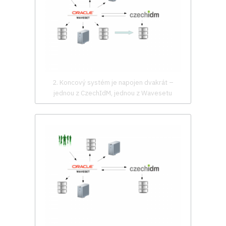
2. Koncový systém je napojen dvakrát –
jednou z CzechIdM, jednou z Wavesetu