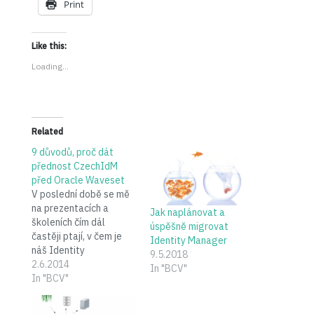
Print
Like this:
Loading...
Related
9 důvodů, proč dát
přednost CzechIdM
před Oracle Waveset
V poslední době se mě
na prezentacích a
Jak naplánovat a
školeních čím dál
úspěšně migrovat
častěji ptají, v čem je
Identity Manager
náš Identity
9.5.2018
Management CzechIdM
2.6.2014
In "BCV"
lepší než dosluhující
In "BCV"
Oracle Waveset, dříve
nazývaný též Sun