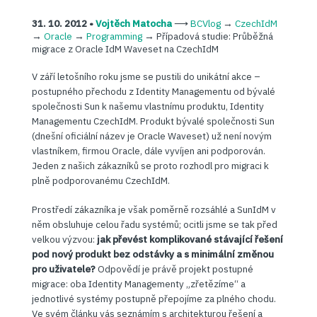
31. 10. 2012 •
Vojtěch Matocha
⟶
BCVlog
→
CzechIdM
→
Oracle
→
Programming
→
Případová studie: Průběžná
migrace z Oracle IdM Waveset na CzechIdM
V září letošního roku jsme se pustili do unikátní akce –
postupného přechodu z Identity Managementu od bývalé
společnosti Sun k našemu vlastnímu produktu, Identity
Managementu CzechIdM. Produkt bývalé společnosti Sun
(dnešní oficiální název je Oracle Waveset) už není novým
vlastníkem, firmou Oracle, dále vyvíjen ani podporován.
Jeden z našich zákazníků se proto rozhodl pro migraci k
plně podporovanému CzechIdM.
Prostředí zákazníka je však poměrně rozsáhlé a SunIdM v
něm obsluhuje celou řadu systémů; ocitli jsme se tak před
velkou výzvou:
jak převést komplikované stávající řešení
pod nový produkt bez odstávky a s minimální změnou
pro uživatele?
Odpovědí je právě projekt postupné
migrace: oba Identity Managementy „zřetězíme“ a
jednotlivé systémy postupně přepojíme za plného chodu.
Ve svém článku vás seznámím s architekturou řešení a