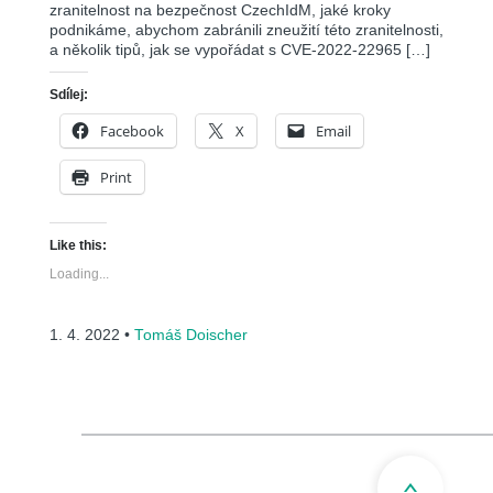
zranitelnost na bezpečnost CzechIdM, jaké kroky
podnikáme, abychom zabránili zneužití této zranitelnosti,
a několik tipů, jak se vypořádat s CVE-2022-22965 […]
Sdílej:
Facebook
X
Email
Print
Like this:
Loading...
1. 4. 2022 •
Tomáš Doischer