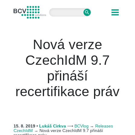
BCV solutions s.r.o.
Nová verze
CzechIdM 9.7
přináší
recertifikace práv
15. 8. 2019 •
Lukáš Cirkva
⟶
BCVlog
→
Releases
CzechIdM
→
Nová verze CzechIdM 9.7 přináší