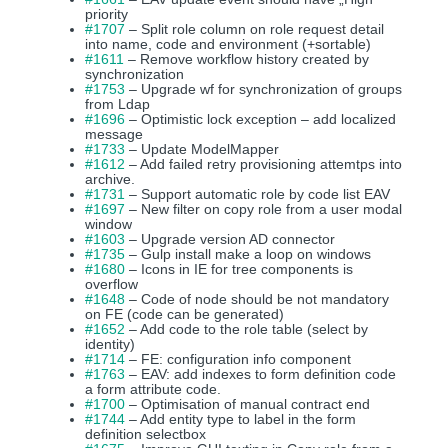
priority
#1707
– Split role column on role request detail
into name, code and environment (+sortable)
#1611
– Remove workflow history created by
synchronization
#1753
– Upgrade wf for synchronization of groups
from Ldap
#1696
– Optimistic lock exception – add localized
message
#1733
– Update ModelMapper
#1612
– Add failed retry provisioning attemtps into
archive.
#1731
– Support automatic role by code list EAV
#1697
– New filter on copy role from a user modal
window
#1603
– Upgrade version AD connector
#1735
– Gulp install make a loop on windows
#1680
– Icons in IE for tree components is
overflow
#1648
– Code of node should be not mandatory
on FE (code can be generated)
#1652
– Add code to the role table (select by
identity)
#1714
– FE: configuration info component
#1763
– EAV: add indexes to form definition code
a form attribute code.
#1700
– Optimisation of manual contract end
#1744
– Add entity type to label in the form
definition selectbox