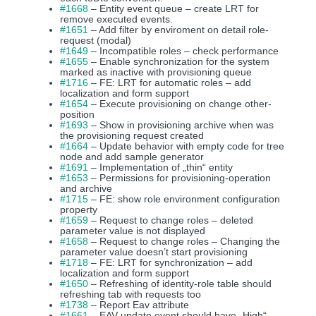
#1668
– Entity event queue – create LRT for
remove executed events.
#1651
– Add filter by enviroment on detail role-
request (modal)
#1649
– Incompatible roles – check performance
#1655
– Enable synchronization for the system
marked as inactive with provisioning queue
#1716
– FE: LRT for automatic roles – add
localization and form support
#1654
– Execute provisioning on change other-
position
#1693
– Show in provisioning archive when was
the provisioning request created
#1664
– Update behavior with empty code for tree
node and add sample generator
#1691
– Implementation of „thin“ entity
#1653
– Permissions for provisioning-operation
and archive
#1715
– FE: show role environment configuration
property
#1659
– Request to change roles – deleted
parameter value is not displayed
#1658
– Request to change roles – Changing the
parameter value doesn’t start provisioning
#1718
– FE: LRT for synchronization – add
localization and form support
#1650
– Refreshing of identity-role table should
refreshing tab with requests too
#1738
– Report Eav attribute
#1661
– EAV update event should have „High“