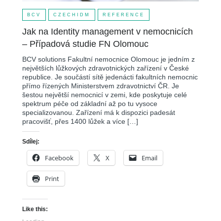
BCV
CZECHIDM
REFERENCE
Jak na Identity management v nemocnicích
– Případová studie FN Olomouc
BCV solutions Fakultní nemocnice Olomouc je jedním z
největších lůžkových zdravotnických zařízení v České
republice. Je součástí sítě jedenácti fakultních nemocnic
přímo řízených Ministerstvem zdravotnictví ČR. Je
šestou největší nemocnicí v zemi, kde poskytuje celé
spektrum péče od základní až po tu vysoce
specializovanou. Zařízení má k dispozici padesát
pracovišť, přes 1400 lůžek a více […]
Sdílej:
Facebook
X
Email
Print
Like this: