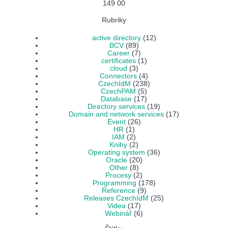
149 00
Rubriky
active directory
(12)
BCV
(89)
Career
(7)
certificates
(1)
cloud
(3)
Connectors
(4)
CzechIdM
(238)
CzechPAM
(5)
Database
(17)
Directory services
(19)
Domain and network services
(17)
Event
(26)
HR
(1)
IAM
(2)
Knihy
(2)
Operating system
(36)
Oracle
(20)
Other
(8)
Procesy
(2)
Programming
(178)
Reference
(9)
Releases CzechIdM
(25)
Videa
(17)
Webinář
(6)