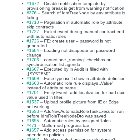
#1672
– Disable notification template by
provisioning break is get from warning notification.
#376
– Search of IdmTreeNode by eav attribute is
failing
#1710
– Pagination in automatic role by attribute
skip contracts
#1727
– Failed event during manual contract end
with automatic roles
#1726
– FE: create user – password is not
generated
#1684
– Loading not disappear on password
change
#1703
– cannot see „running“ checkbox on
synchronisation list agenda
#1667
– Executed by in Audit is filled with
„[SYSTEM]“
#1609
– Face type isn’t show in attribute definition
#1663
– Automatic role rule displays „Value“
instead of attribute name
#1701
– Entity Event: add localization for bad uuid
value used in filter.
#1537
– Upload profile picture from IE or Edge
not working
#1593
– AddNewAutomaticRoleTaskExecutor run
before IdmRoleTreeNodeDto was saved
#1695
– Automatic roles by assignedRoles
#471
– Malformed progress bar
#1657
– Add access permission for system
agenda on policies
#1662
– Newly created business role doesn’t