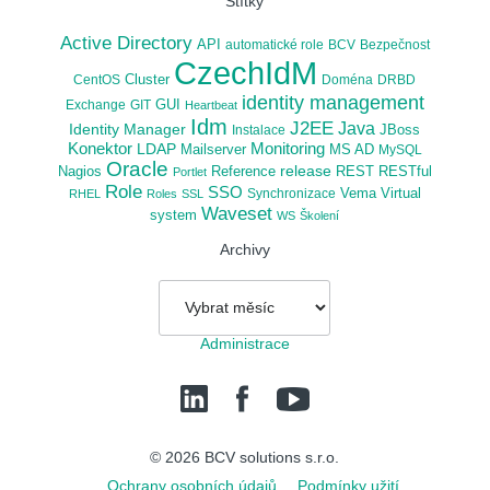
Štítky
Active Directory
API
automatické role
BCV
Bezpečnost
CzechIdM
CentOS
Cluster
Doména
DRBD
identity management
Exchange
GIT
GUI
Heartbeat
Idm
J2EE
Java
Identity Manager
Instalace
JBoss
Konektor
LDAP
Monitoring
Mailserver
MS AD
MySQL
Oracle
release
Nagios
Reference
REST
RESTful
Portlet
Role
SSO
Synchronizace
Vema
Virtual
RHEL
Roles
SSL
Waveset
system
WS
Školení
Archivy
Archivy
Administrace
LinedIn
Facebook
YouTube
© 2026
BCV solutions s.r.o.
Ochrany osobních údajů
Podmínky užití