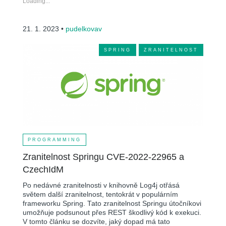
Loading...
21. 1. 2023 •
pudelkovav
SPRING
ZRANITELNOST
PROGRAMMING
Zranitelnost Springu CVE-2022-22965 a
CzechIdM
Po nedávné zranitelnosti v knihovně Log4j otřásá
světem další zranitelnost, tentokrát v populárním
frameworku Spring. Tato zranitelnost Springu útočníkovi
umožňuje podsunout přes REST škodlivý kód k exekuci.
V tomto článku se dozvíte, jaký dopad má tato