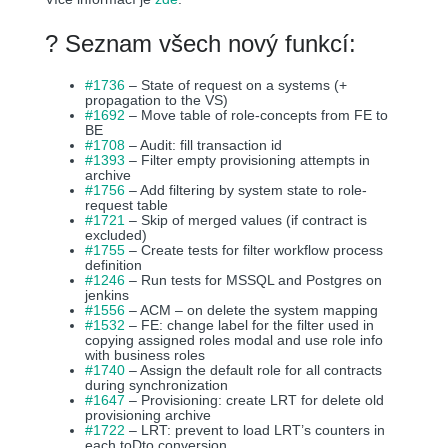
? Seznam všech nový funkcí:
#1736
– State of request on a systems (+
propagation to the VS)
#1692
– Move table of role-concepts from FE to
BE
#1708
– Audit: fill transaction id
#1393
– Filter empty provisioning attempts in
archive
#1756
– Add filtering by system state to role-
request table
#1721
– Skip of merged values (if contract is
excluded)
#1755
– Create tests for filter workflow process
definition
#1246
– Run tests for MSSQL and Postgres on
jenkins
#1556
– ACM – on delete the system mapping
#1532
– FE: change label for the filter used in
copying assigned roles modal and use role info
with business roles
#1740
– Assign the default role for all contracts
during synchronization
#1647
– Provisioning: create LRT for delete old
provisioning archive
#1722
– LRT: prevent to load LRT’s counters in
each toDto conversion.