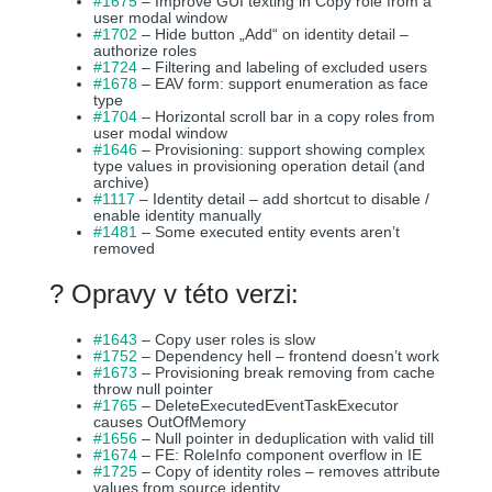
#1675
– Improve GUI texting in Copy role from a
user modal window
#1702
– Hide button „Add“ on identity detail –
authorize roles
#1724
– Filtering and labeling of excluded users
#1678
– EAV form: support enumeration as face
type
#1704
– Horizontal scroll bar in a copy roles from
user modal window
#1646
– Provisioning: support showing complex
type values in provisioning operation detail (and
archive)
#1117
– Identity detail – add shortcut to disable /
enable identity manually
#1481
– Some executed entity events aren’t
removed
? Opravy v této verzi:
#1643
– Copy user roles is slow
#1752
– Dependency hell – frontend doesn’t work
#1673
– Provisioning break removing from cache
throw null pointer
#1765
– DeleteExecutedEventTaskExecutor
causes OutOfMemory
#1656
– Null pointer in deduplication with valid till
#1674
– FE: RoleInfo component overflow in IE
#1725
– Copy of identity roles – removes attribute
values from source identity