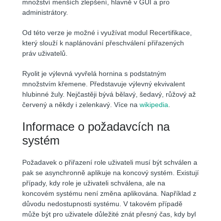
množství menších zlepšení, hlavně v GUI a pro
administrátory.
Od této verze je možné i využívat modul Recertifikace,
který slouží k naplánování přeschválení přiřazených
práv uživatelů.
Ryolit je výlevná vyvřelá hornina s podstatným
množstvím křemene. Představuje výlevný ekvivalent
hlubinné žuly. Nejčastěji bývá bělavý, šedavý, růžový až
červený a někdy i zelenkavý. Více na
wikipedia
.
Informace o požadavcích na
systém
Požadavek o přiřazení role uživateli musí být schválen a
pak se asynchronně aplikuje na koncový systém. Existují
případy, kdy role je uživateli schválena, ale na
koncovém systému není změna aplikována. Například z
důvodu nedostupnosti systému. V takovém případě
může být pro uživatele důležité znát přesný čas, kdy byl