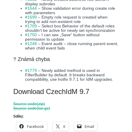
display subroles
#1644
– Show validation error during create role
with parameters
#1699
– Empty role request is created when
trying to add non-existent role
#1709
– Select box Behavior of the default roles
shouldn’t be active for newly set synchronization
#1750
– I can see „Save“ button without
permission to update
#1248
– Event audit – close running parent event,
when child event fails
? Známá chyba
#1779
– Newly added method is used in
FilterBuilder by default. It breaks backward
compatibility, use hotfix 9.7.1 for IdM upgrades.
Download CzechIdM 9.7
Source code
(zip)
Source code
(tar.gz)
Sdílej:
Facebook
X
Email