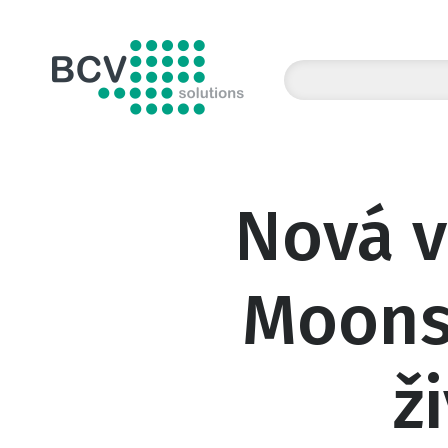
BCV solutions s.r.o.
Nová v
Moonst
ž