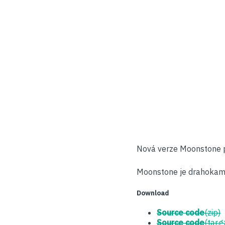
Nová verze Moonstone p
Moonstone je drahokam,
Download
Source code
(zip)
Source code
(tar.g