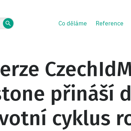
Co děláme
Reference
erze CzechIdM 
one přináší d
ivotní cyklus ro