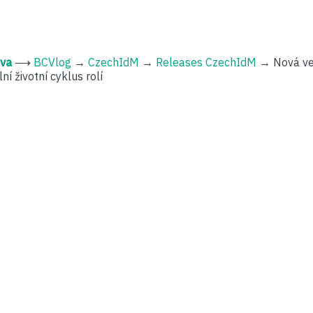
kva
⟶
BCVlog
→
CzechIdM
→
Releases CzechIdM
→
Nová ve
í životní cyklus rolí