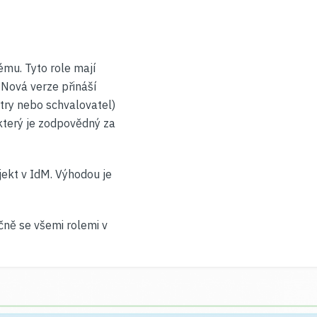
ému. Tyto role mají
. Nová verze přináší
etry nebo schvalovatel)
 který je zodpovědný za
jekt v IdM. Výhodou je
čně se všemi rolemi v