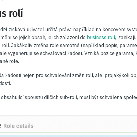
s rolí
IdM získává uživatel určitá práva například na koncovém syst
, mění se jejich obsah, jejich zařazení do
business rolí
, zanikají
us rolí. Jakákoliv změna role samotné (například popis, param
 ale vygeneruje se schvalovací žádost. Vzniká pozice garanta,
ané role.
a žádosti nejen pro schvalování změn rolí, ale projakýkoli ob
ostí.
obsahující spoustu dílčích sub-rolí, musí být schválena spole