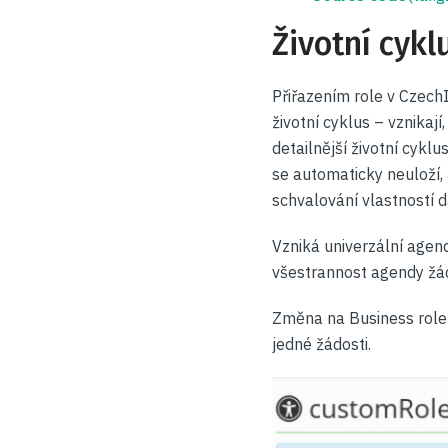
Životní cyklu
Přiřazením role v Czech
životní cyklus – vznikají
detailnější životní cykl
se automaticky neuloží,
schvalování vlastností d
Vzniká univerzální agend
všestrannost agendy žád
Změna na Business role 
jedné žádosti.