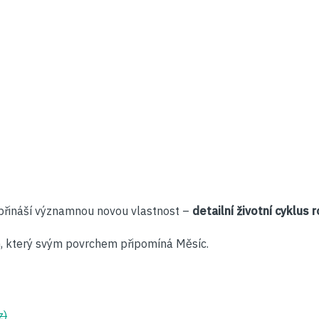
řináší významnou novou vlastnost –
detailní životní cyklus r
 který svým povrchem připomíná Měsíc.
z)