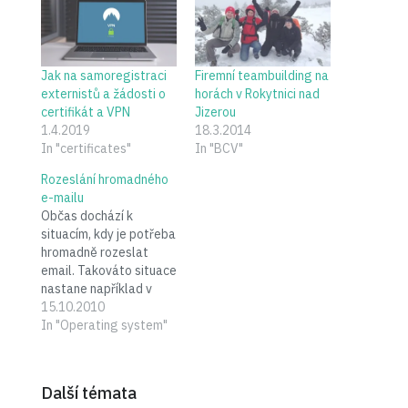
Jak na samoregistraci
Firemní teambuilding na
externistů a žádosti o
horách v Rokytnici nad
certifikát a VPN
Jizerou
1.4.2019
18.3.2014
In "certificates"
In "BCV"
Rozeslání hromadného
e-mailu
Občas dochází k
situacím, kdy je potřeba
hromadně rozeslat
email. Takováto situace
nastane například v
případě, kdy dojde k
15.10.2010
nějakým změnám v
In "Operating system"
konfiguraci na
serverech, které se
přímo týkají funkčnoti a
Další témata
chodu poskytovaných