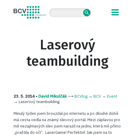
BCV solutions s.r.o.
Laserový
teambuilding
23. 5. 2014 •
David Mikulčák
⟶
BCVlog
→
BCV
→
Event
→
Laserový teambuilding
Minulý týden jsem brouzdal po internetu a po dlouhé době
má cesta vedla na známý slevový portál. Mezi záplavou pro
mě nezajímavých slev jsem narazil na jednu, která mě přímo
„praštila do očí“. LaserGame! Perfektní! Jak jsem na to