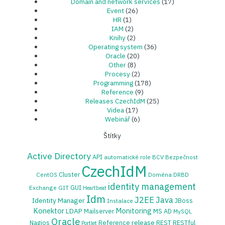
Domain and network services
(17)
Event
(26)
HR
(1)
IAM
(2)
Knihy
(2)
Operating system
(36)
Oracle
(20)
Other
(8)
Procesy
(2)
Programming
(178)
Reference
(9)
Releases CzechIdM
(25)
Videa
(17)
Webinář
(6)
Štítky
Active Directory
API
automatické role
BCV
Bezpečnost
CzechIdM
Cluster
CentOS
Doména
DRBD
identity management
GUI
Exchange
GIT
Heartbeat
Idm
J2EE
Java
Identity Manager
JBoss
Instalace
Konektor
Monitoring
LDAP
Mailserver
MS AD
MySQL
Oracle
release
Nagios
Reference
REST
RESTful
Portlet