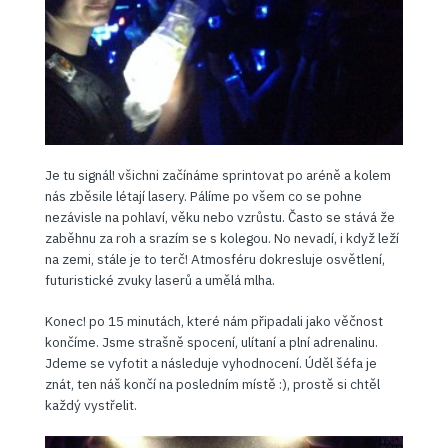
Je tu signál! všichni začínáme sprintovat po aréně a kolem
nás zběsile létají lasery. Pálíme po všem co se pohne
nezávisle na pohlaví, věku nebo vzrůstu. Často se stává že
zaběhnu za roh a srazím se s kolegou. No nevadí, i když leží
na zemi, stále je to terč! Atmosféru dokresluje osvětlení,
futuristické zvuky laserů a umělá mlha.
Konec! po 15 minutách, které nám připadali jako věčnost
končíme. Jsme strašně spocení, ulítaní a plní adrenalinu.
Jdeme se vyfotit a následuje vyhodnocení. Úděl šéfa je
znát, ten náš končí na posledním místě :), prostě si chtěl
každý vystřelit.