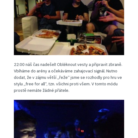
22:00 náš čas nadešel! Obléknout vesty a připravit zbraně.
Vbíháme do arény a očekáváme
zahajovací signál. Nutno
dodat, že v zájmu větší „řeže“ jsme se rozhodly pro hru ve
stylu „free for all“, tzn. všichni proti všem. V tomto módu
prostě nemáte žádné přátele.