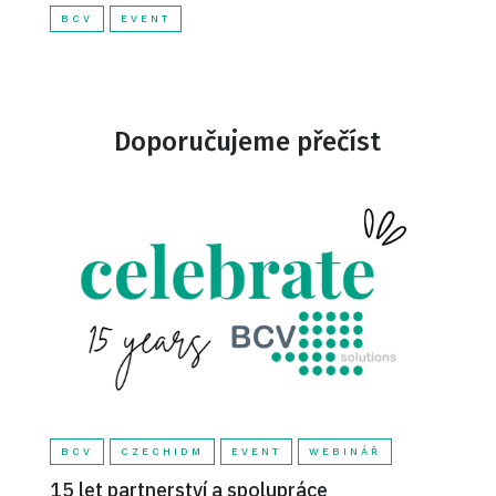
služeb. Jenoduchým
BCV
EVENT
řešením je napsat si
malý shellovský skript,
který tuto práci vykoná
za nás.
Doporučujeme přečíst
BCV
CZECHIDM
EVENT
WEBINÁŘ
15 let partnerství a spolupráce