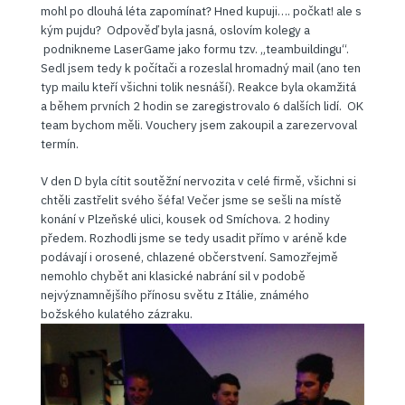
mohl po dlouhá léta zapomínat? Hned kupuji…. počkat! ale s
kým pujdu? Odpověď byla jasná, oslovím kolegy a
podnikneme LaserGame jako formu tzv. „teambuildingu“.
Sedl jsem tedy k počítači a rozeslal hromadný mail (ano ten
typ mailu kteří všichni tolik nesnáší). Reakce byla okamžitá
a během prvních 2 hodin se zaregistrovalo 6 dalších lidí. OK
team bychom měli. Vouchery jsem zakoupil a zarezervoval
termín.
V den D byla cítit soutěžní nervozita v celé firmě, všichni si
chtěli zastřelit svého šéfa! Večer jsme se sešli na místě
konání v Plzeňské ulici, kousek od Smíchova. 2 hodiny
předem. Rozhodli jsme se tedy usadit přímo v aréně kde
podávají i orosené, chlazené občerstvení. Samozřejmě
nemohlo chybět ani klasické nabrání sil v podobě
nejvýznamnějšího přínosu světu z Itálie, známého
božského kulatého zázraku.