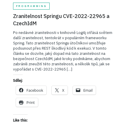
PROGRAMMING
Zranitelnost Springu CVE-2022-22965 a
CzechIdM
Po nedávné zranitelnosti v knihovně Log4j otřásá světem
další zranitelnost, tentokrát v populárním frameworku
Spring. Tato zranitelnost Springu útočníkovi umožňuje
podsunout přes REST škodlivý kód k exekuci. V tomto
článku se dozvíte, jaký dopad má tato zranitelnost na
bezpečnost CzechIdM, jaké kroky podnikáme, abychom
zabránili zneužití této zranitelnosti, a několik tipů, jak se
vypořádat s CVE-2022-22965 […]
Sdílej:
Facebook
X
Email
Print
Like this: