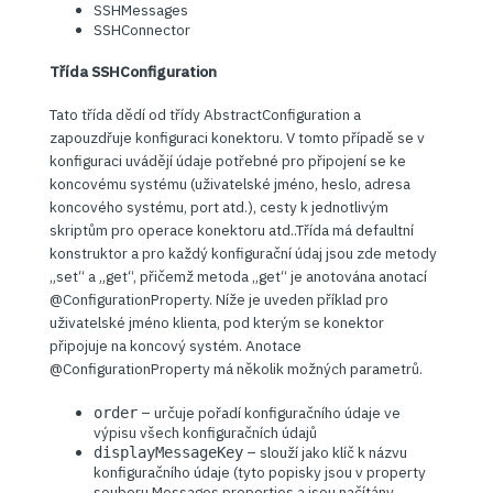
SSHMessages
SSHConnector
Třída SSHConfiguration
Tato třída dědí od třídy AbstractConfiguration a
zapouzdřuje konfiguraci konektoru. V tomto případě se v
konfiguraci uvádějí údaje potřebné pro připojení se ke
koncovému systému (uživatelské jméno, heslo, adresa
koncového systému, port atd.), cesty k jednotlivým
skriptům pro operace konektoru atd..Třída má defaultní
konstruktor a pro každý konfigurační údaj jsou zde metody
„set“ a „get“, přičemž metoda „get“ je anotována anotací
@ConfigurationProperty. Níže je uveden příklad pro
uživatelské jméno klienta, pod kterým se konektor
připojuje na koncový systém. Anotace
@ConfigurationProperty má několik možných parametrů.
– určuje pořadí konfiguračního údaje ve
order
výpisu všech konfiguračních údajů
– slouží jako klíč k názvu
displayMessageKey
konfiguračního údaje (tyto popisky jsou v property
souboru Messages.properties a jsou načítány