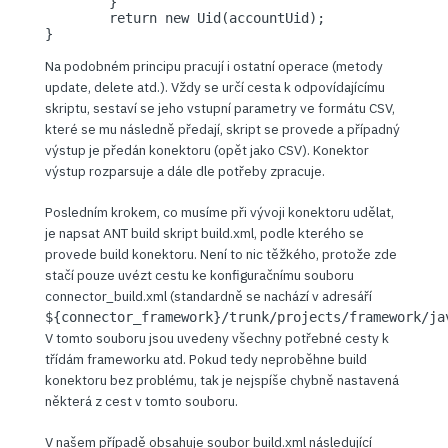
	}

	return new Uid(accountUid);

}
Na podobném principu pracují i ostatní operace (metody
update, delete atd.). Vždy se určí cesta k odpovídajícímu
skriptu, sestaví se jeho vstupní parametry ve formátu CSV,
které se mu následně předají, skript se provede a případný
výstup je předán konektoru (opět jako CSV). Konektor
výstup rozparsuje a dále dle potřeby zpracuje.
Posledním krokem, co musíme při vývoji konektoru udělat,
je napsat ANT build skript build.xml, podle kterého se
provede build konektoru. Není to nic těžkého, protože zde
stačí pouze uvézt cestu ke konfiguračnímu souboru
connector_build.xml (standardně se nachází v adresáří
${connector_framework}/trunk/projects/framework/ja
V tomto souboru jsou uvedeny všechny potřebné cesty k
třídám frameworku atd. Pokud tedy neproběhne build
konektoru bez problému, tak je nejspíše chybně nastavená
některá z cest v tomto souboru.
V našem případě obsahuje soubor build.xml následující