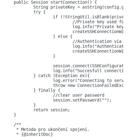
public Session startConnection() {

	String privateKey = asString(config.getPrivkey());

	try {

		if (!StringUtil.isBlank(privateKey)) {

			//Private key used for authentication

			log.info("Private key used for authentication.");

			createSSHConnectionWithPrivateKey(privateKey, config.getPrivkeyPassword());

		} else {

			//Authentication via password

			log.info("Authentication via password.");

			createSSHConnectionWithPassword(config.getPassword());

		}

		session.connect(SSHConfiguration.CONNECTION_TIMEOUT);

		log.info("Succesfull connection.");

	} catch (Exception ex){

		log.error("Connecting to server failed. {0}",ex.getMessage());

		throw new ConnectionFailedException("Connecting to server failed.");

	} finally {

		//clear user password

		session.setPassword("");

	}

	return session;

}

/**

 * Metoda pro ukončení spojení.

 * {@inheritDoc}
