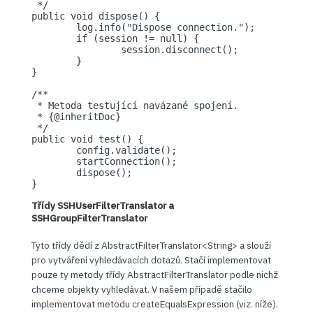
 */

public void dispose() {

	log.info("Dispose connection.");

	if (session != null) {

		session.disconnect();

	}

}

/**

 * Metoda testující navázané spojení.

 * {@inheritDoc}

 */

public void test() {

	config.validate();

	startConnection();

	dispose();

}
Třídy SSHUserFilterTranslator a
SSHGroupFilterTranslator
Tyto třídy dědí z AbstractFilterTranslator<String> a slouží
pro vytváření vyhledávacích dotazů. Stačí implementovat
pouze ty metody třídy AbstractFilterTranslator podle nichž
chceme objekty vyhledávat. V našem případě stačilo
implementovat metodu createEqualsExpression (viz. níže).