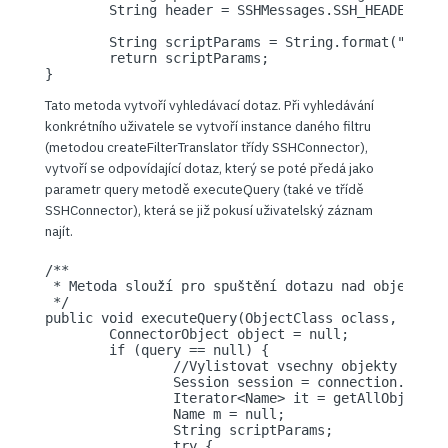
	String header = SSHMessages.SSH_HEADER_ACCOUNTID;         

        String scriptParams = String.format("%s\n%
	return scriptParams;

}
Tato metoda vytvoří vyhledávací dotaz. Při vyhledávání
konkrétního uživatele se vytvoří instance daného filtru
(metodou createFilterTranslator třídy SSHConnector),
vytvoří se odpovídající dotaz, který se poté předá jako
parametr query metodě executeQuery (také ve třídě
SSHConnector), která se již pokusí uživatelský záznam
najít.
/**

 * Metoda slouží pro spuštění dotazu nad objekty ko
 */

public void executeQuery(ObjectClass oclass, Strin
	ConnectorObject object = null;

	if (query == null) {

		//Vylistovat vsechny objekty dane tridy.

		Session session = connection.startConnection();

		Iterator<Name> it = getAllObjectNames(oclass).iterator();

		Name m = null;

		String scriptParams;

		try {
