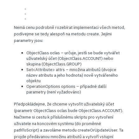
    .

    .

    .
Nemá cenu podrobně rozebírat implementaci všech metod,
podívejme se tedy alespoň na metodu create. Jejími
parametry jsou:
ObjectClass oclas – určuje, jestli se bude vytvářet
uživatelský účet (ObjectClass.ACCOUNT) nebo
skupina (ObjectClass.GROUP)
Set<Attribute> attrs – množina atributů (dvojice
název atributu a jeho hodnota) nově vytvářeného
objektu
OperationOptions options – případné další
parametry (není vyžadováno)
Předpokládejme, že chceme vytvořit uživatelský účet
(parametr ObjectClass oclas bude ObjectClass.ACCOUNT).
Načteme si cestu k příslušnému skriptu pro vytvoření
uživatele na koncovém systému (do proměnné
pathToScript) a zavoláme metodu createOrUpdateUser. Ta
projde předávanou množinu atributů a vytvoří vstupní