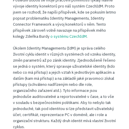
Poslední dobou se moje pracovní povinnosti týkaly hlavně
vývoje identity konektorů pro náš systém CzechIdM. Proto
jsem se rozhodl, že napíši příspěvek, kde se pokusím letmo
popsat problematiku Identity Managementu, Identity
Connector Framework a vývoj konektorů v něm. Tento
příspěvek zároveň volně navazuje na příspěvek mého
kolegy Zdeňka Burdy
o systému CzechIdM
.
Úkolem Identity Managementu (IdM) je správa celého
životní cyklu identit v různých systémech od vzniku identity,
změn parametrů až po zánik identity. Zjednodušeně řešeno
se jedná o systém, který spravuje uživatelské identity (kdo
nebo co má přístup) a jejich vztah k jednotlivým aplikacím a
datům (kam má přístup) a na základě jaké pravomoci získal
přístupy (schváleno nadřízeným nebo dle role,
organizačního zařazení atd.). Tyto informace jsou
jednoduše auditovatelné a reportovatelné v čase, a to vše
v souladu s bezpečnostními politikami. Aby to nebylo tak
jednoduché, tak pod identitou si lze představit uživatelský
účet, certifikát, reprezentace PC v doméně, ale i role a
organizační strukturu. Každý druh identit mívá vlastní životní
cyklus.