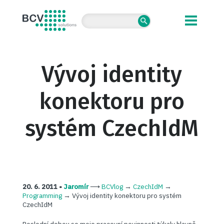
BCV solutions s.r.o.
Vývoj identity
konektoru pro
systém CzechIdM
20. 6. 2011 •
Jaromír
⟶
BCVlog
→
CzechIdM
→
Programming
→
Vývoj identity konektoru pro systém
CzechIdM