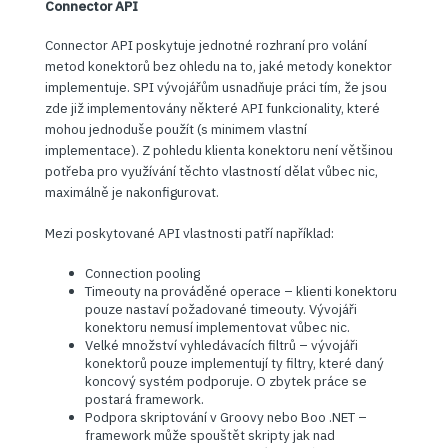
Connector API
Connector API poskytuje jednotné rozhraní pro volání
metod konektorů bez ohledu na to, jaké metody konektor
implementuje. SPI vývojářům usnadňuje práci tím, že jsou
zde již implementovány některé API funkcionality, které
mohou jednoduše použít (s minimem vlastní
implementace). Z pohledu klienta konektoru není většinou
potřeba pro využívání těchto vlastností dělat vůbec nic,
maximálně je nakonfigurovat.
Mezi poskytované API vlastnosti patří například:
Connection pooling
Timeouty na prováděné operace – klienti konektoru
pouze nastaví požadované timeouty. Vývojáři
konektoru nemusí implementovat vůbec nic.
Velké množství vyhledávacích filtrů – vývojáři
konektorů pouze implementují ty filtry, které daný
koncový systém podporuje. O zbytek práce se
postará framework.
Podpora skriptování v Groovy nebo Boo .NET –
framework může spouštět skripty jak nad