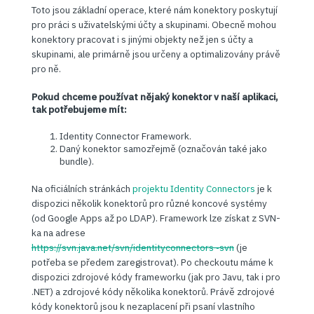
Toto jsou základní operace, které nám konektory poskytují
pro práci s uživatelskými účty a skupinami. Obecně mohou
konektory pracovat i s jinými objekty než jen s účty a
skupinami, ale primárně jsou určeny a optimalizovány právě
pro ně.
Pokud chceme používat nějaký konektor v naší aplikaci,
tak potřebujeme mít:
Identity Connector Framework.
Daný konektor samozřejmě (označován také jako
bundle).
Na oficiálních stránkách
projektu Identity Connectors
je k
dispozici několik konektorů pro různé koncové systémy
(od Google Apps až po LDAP). Framework lze získat z SVN-
ka na adrese
https://svn.java.net/svn/identityconnectors~svn
(je
potřeba se předem zaregistrovat). Po checkoutu máme k
dispozici zdrojové kódy frameworku (jak pro Javu, tak i pro
.NET) a zdrojové kódy několika konektorů. Právě zdrojové
kódy konektorů jsou k nezaplacení při psaní vlastního