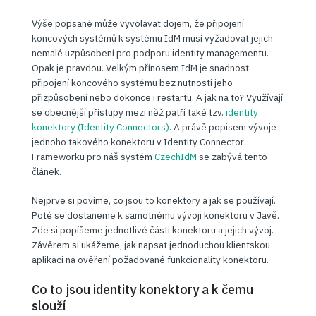
Výše popsané může vyvolávat dojem, že připojení
koncových systémů k systému IdM musí vyžadovat jejich
nemalé uzpůsobení pro podporu identity managementu.
Opak je pravdou. Velkým přínosem IdM je snadnost
připojení koncového systému bez nutnosti jeho
přizpůsobení nebo dokonce i restartu. A jak na to? Využívají
se obecnější přístupy mezi něž patří také tzv.
identity
konektory (Identity Connectors)
. A právě popisem vývoje
jednoho takového konektoru v Identity Connector
Frameworku pro náš systém
CzechIdM
se zabývá tento
článek.
Nejprve si povíme, co jsou to konektory a jak se používají.
Poté se dostaneme k samotnému vývoji konektoru v Javě.
Zde si popíšeme jednotlivé části konektoru a jejich vývoj.
Závěrem si ukážeme, jak napsat jednoduchou klientskou
aplikaci na ověření požadované funkcionality konektoru.
Co to jsou identity konektory a k čemu
slouží