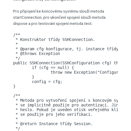
Pro připojení ke koncovému systému slouží metoda
startConnection, pro ukončení spojení slouží metoda
dispose a pro testování spojení metoda test.
/**

 * Konstruktor třídy SSHConnection.

 *

 * @param cfg konfigurace, tj. instance třídy SSHCo
 * @throws Exception

 */

public SSHConnection(SSHConfiguration cfg) throws E
	if (cfg == null) {

		throw new Exception("Configuration not set.");

	}

	config = cfg;

} 

/**

 * Metoda pro vytvoření spojení s koncovým systéme
 * se implicitně použije pro autentizaci. Jinak se
 * heslo. Pokud je uveden otisk veřejného klíče se
 * se použije pro jeho verifikaci.

 *

 * @return Instance třídy Session.

 */
