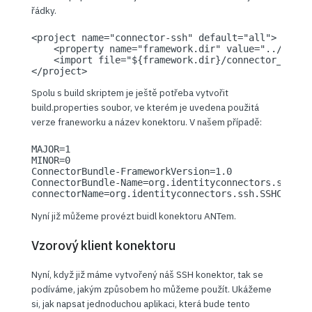
řádky.
<project name="connector-ssh" default="all">

    <property name="framework.dir" value="../java"/
    <import file="${framework.dir}/connector_build.
</project>
Spolu s build skriptem je ještě potřeba vytvořit
build.properties soubor, ve kterém je uvedena použitá
verze franeworku a název konektoru. V našem případě:
MAJOR=1

MINOR=0

ConnectorBundle-FrameworkVersion=1.0

ConnectorBundle-Name=org.identityconnectors.ssh

connectorName=org.identityconnectors.ssh.SSHConnec
Nyní již můžeme provézt buidl konektoru ANTem.
Vzorový klient konektoru
Nyní, když již máme vytvořený náš SSH konektor, tak se
podíváme, jakým způsobem ho můžeme použít. Ukážeme
si, jak napsat jednoduchou aplikaci, která bude tento