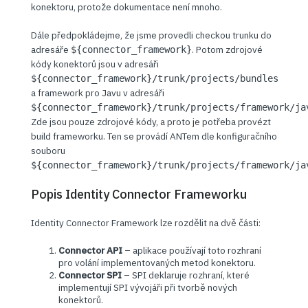
konektoru, protože dokumentace není mnoho.
Dále předpokládejme, že jsme provedli checkou trunku do
adresáře
. Potom zdrojové
${connector_framework}
kódy konektorů jsou v adresáři
${connector_framework}/trunk/projects/bundles
a framework pro Javu v adresáři
${connector_framework}/trunk/projects/framework/ja
Zde jsou pouze zdrojové kódy, a proto je potřeba provézt
build frameworku. Ten se provádí ANTem dle konfiguračního
souboru
${connector_framework}/trunk/projects/framework/ja
Popis Identity Connector Frameworku
Identity Connector Framework lze rozdělit na dvě části:
Connector API
– aplikace používají toto rozhraní
pro volání implementovaných metod konektoru.
Connector SPI
– SPI deklaruje rozhraní, které
implementují SPI vývojáři při tvorbě nových
konektorů.