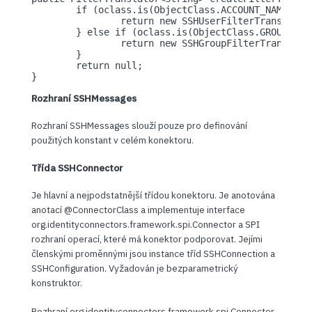
	if (oclass.is(ObjectClass.ACCOUNT_NAME)) {

		return new SSHUserFilterTranslator();

	} else if (oclass.is(ObjectClass.GROUP_NAME)) {

		return new SSHGroupFilterTranslator();

	}

	return null;

}
Rozhraní SSHMessages
Rozhraní SSHMessages slouží pouze pro definování
použitých konstant v celém konektoru.
Třída SSHConnector
Je hlavní a nejpodstatnější třídou konektoru. Je anotována
anotací @ConnectorClass a implementuje interface
org.identityconnectors.framework.spi.Connector a SPI
rozhraní operací, které má konektor podporovat. Jejími
členskými proměnnými jsou instance tříd SSHConnection a
SSHConfiguration. Vyžadován je bezparametrický
konstruktor.
Rozhraní org.identityconnectors.framework.spi.Connector