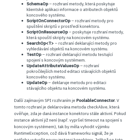
SchemaOp
– rozhraní metody, která poskytuje
klientské aplikaci informace o atributech objektů
koncového systému.
ScriptOnConnectorOp
– rozhraní metody pro
spuštění skriptů v prostředí konektoru.
ScriptOnResourceOp
– poskytuje rozhraní metody,
která spouští skripty na koncovém systému.
SearchOp<T>
– rozhraní deklarující metody pro
vyhledávání objektů na koncovém systému.
TestOp
– rozhraní deklarující metodu testující
spojení s koncovým systémem.
UpdateAttributeValuesOp
– rozhraní
pokročilejších metod editaci stávajících objektů
koncového systému.
UpdateOp
– deklaruje metodu pro editaci
stávajícího objektu na koncovém systému.
Další zajímavým SPI rozhraním je
PoolableConnector
. V
tomto rozhraní je deklarována metoda checkAlive, která
ověřuje, zda je daná instance konektoru stále aktivní. Pokud
instance aktivní již není (např. vypršel timeout na spojení s
koncovým systémem), tak by měla vyhodit výjimku
RuntimeException, což dává frameworku signál, že je
potřeba vytvořit novou instanci konektoru. Jelikož se tato