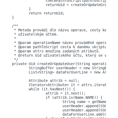
		checkPathToScript(pathToScript, operationName);

		returnUid = createOrUpdateGroup(operationName, pathToScript, attrs);

	}

        return returnUid;

}      

/**

 * Metoda provádí dle názvu operace, cesty ke skri
 * uživatelským účtem.

 *

 * @param operationName název prováděné operace.

 * @param pathToScript cesta k danému skriptu.

 * @param attrs množina zadaných atributů.

 * @return Uid uživatelského účtu, který se vytvoři
 */

private Uid createOrUpdateUser(String operationNam
	StringBuffer userHeader = new StringBuffer();

        List<String> dataForUserLine = new ArrayLis
	Attribute attrib = null;

	Iterator<Attribute> it = attrs.iterator();

	while (it.hasNext()) {

		attrib = it.next();

		if (attrib.is(Name.NAME)) {

			String name = getName(attrib);

			userHeader.append(SSHMessages.SSH_HEADER_ACCOUNTID);

			userHeader.append(SSHConfiguration.DELIMITER);

			dataForUserLine.add(name);
