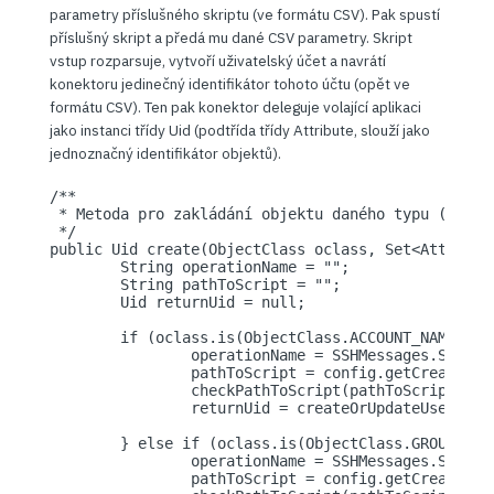
parametry příslušného skriptu (ve formátu CSV). Pak spustí
příslušný skript a předá mu dané CSV parametry. Skript
vstup rozparsuje, vytvoří uživatelský účet a navrátí
konektoru jedinečný identifikátor tohoto účtu (opět ve
formátu CSV). Ten pak konektor deleguje volající aplikaci
jako instanci třídy Uid (podtřída třídy Attribute, slouží jako
jednoznačný identifikátor objektů).
/**

 * Metoda pro zakládání objektu daného typu (ACCOU
 */

public Uid create(ObjectClass oclass, Set<Attribut
	String operationName = "";

	String pathToScript = "";

        Uid returnUid = null;    	        

	if (oclass.is(ObjectClass.ACCOUNT_NAME)) {

		operationName = SSHMessages.SSH_CREATEUSER;

		pathToScript = config.getCreateUser();

		checkPathToScript(pathToScript, operationName);

		returnUid = createOrUpdateUser(operationName, pathToScript, attrs);

	} else if (oclass.is(ObjectClass.GROUP_NAME)) {

		operationName = SSHMessages.SSH_CREATEGROUP;

		pathToScript = config.getCreateGroup();
