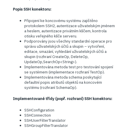
Popis SSH konektoru:
Připojení ke koncovému systému zajištěno
protokolem SSH2, autentizace uživatelským jménem
a heslem, autentizace privátním klíčem, kontrola
otisku veřejného klíče serveru.
Podporovány jsou všechny standardní operace pro
správu uživatelských účtů a skupin – vytvoření,
editace, smazání, vyhledání uživatelských účtů a
skupin (rozhraní CreateOp, DeleteOp,
UpdateOp,SearchOp<String>).
Implementována metoda test pro testování spojení
se systémem (implementace rozhraní TestOp).
Implementována metoda schema poskytující
defaultní popis atributů objektů na koncovém
systému (rozhraní SchemaOp).
Implementované třídy (popř. rozhraní) SSH konektoru:
SSHConfiguration
SSHConnection
SSHUserFilterTranslator
SSHGroupFilterTranslator