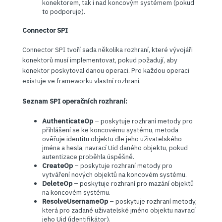
konektorem, tak i nad koncovým systémem (pokud
to podporuje).
Connector SPI
Connector SPI tvoří sada několika rozhraní, které vývojáři
konektorů musí implementovat, pokud požadují, aby
konektor poskytoval danou operaci. Pro každou operaci
existuje ve frameworku vlastní rozhraní.
Seznam SPI operačních rozhraní:
AuthenticateOp
– poskytuje rozhraní metody pro
přihlášení se ke koncovému systému, metoda
ověřuje identitu objektu dle jeho uživatelského
jména a hesla, navrací Uid daného objektu, pokud
autentizace proběhla úspěšně.
CreateOp
– poskytuje rozhraní metody pro
vytváření nových objektů na koncovém systému.
DeleteOp
– poskytuje rozhraní pro mazání objektů
na koncovém systému.
ResolveUsernameOp
– poskytuje rozhraní metody,
která pro zadané uživatelské jméno objektu navrací
jeho Uid (identifikátor).