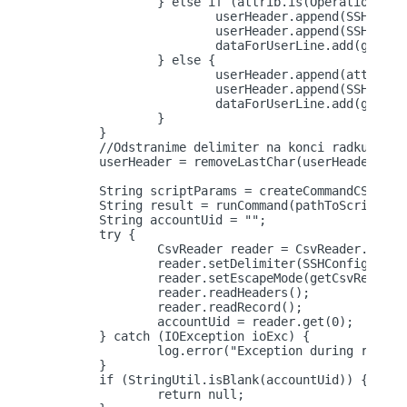
		} else if (attrib.is(OperationalAttributes.PASSWORD_NAME)) {

	                userHeader.append(SSHMessages.SSH_HEADER_PASSWORD);

	                userHeader.append(SSHConfiguration.DELIMITER);

	                dataForUserLine.add(getPassword(attrib));

		} else {

			userHeader.append(attrib.getName());

    		        userHeader.append(SSHConfiguration.DELIMITER);

    		        dataForUserLine.add(getAttributeValue(attrib));

		}

	}

	//Odstranime delimiter na konci radku

	userHeader = removeLastChar(userHeader);

	String scriptParams = createCommandCSV(operationName, userHeader, dataForUserLine);

	String result = runCommand(pathToScript, scriptParams);

	String accountUid = "";

	try {

		CsvReader reader = CsvReader.parse(result);

		reader.setDelimiter(SSHConfiguration.DELIMITER);

		reader.setEscapeMode(getCsvReaderMode());

		reader.readHeaders();

		reader.readRecord();

		accountUid = reader.get(0);

	} catch (IOException ioExc) {

		log.error("Exception during read from CSV file. \nError: {0}", ioExc.getMessage());

	}

	if (StringUtil.isBlank(accountUid)) {

		return null;
