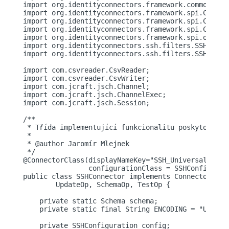
import org.identityconnectors.framework.common.obje
import org.identityconnectors.framework.spi.Configu
import org.identityconnectors.framework.spi.Connect
import org.identityconnectors.framework.spi.Connect
import org.identityconnectors.framework.spi.operati
import org.identityconnectors.ssh.filters.SSHGroupF
import org.identityconnectors.ssh.filters.SSHUserFi
import com.csvreader.CsvReader;

import com.csvreader.CsvWriter;

import com.jcraft.jsch.Channel;

import com.jcraft.jsch.ChannelExec;

import com.jcraft.jsch.Session;

/**

 * Třída implementující funkcionalitu poskytovanou 
 *

 * @author Jaromír Mlejnek

 */

@ConnectorClass(displayNameKey="SSH_Universal_Conne
		configurationClass = SSHConfiguration.class)

public class SSHConnector implements Connector, Cr
	UpdateOp, SchemaOp, TestOp {

    private static Schema schema;

    private static final String ENCODING = "UTF-8";
    private SSHConfiguration config;
