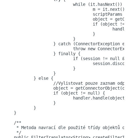
			while (it.hasNext()) {

				m = it.next();

				scriptParams = createGetQuery(oclass, m.getNameValue());

				object = getConnectorObject(oclass, scriptParams, session);

				if (object != null) {

					handler.handle(object);

				}

			}

		} catch (ConnectorException ex) {

			throw new ConnectorException(ex.getMessage());

		} finally {

			if (session != null && session.isConnected()) {

				session.disconnect();

			}

		}

	} else {

		//Vylistovat pouze zaznam odpovidajici danemu dotazu (query).

		object = getConnectorObject(oclass, query, null);

		if (object != null) {

			handler.handle(object);

		}

	}

}

/**

 * Metoda navrací dle použité třídy objektů odpovíd
 */

public FilterTranslator<String> createFilterTransl