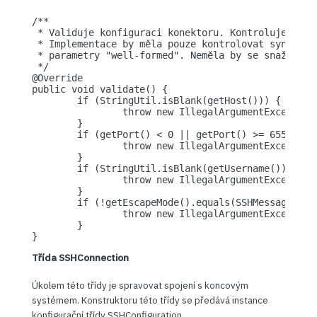
/**

 * Validuje konfiguraci konektoru. Kontroluje, zda
 * Implementace by měla pouze kontrolovat syntakti
 * parametry "well-formed". Neměla by se snažit ov
 */

@Override

public void validate() {

	if (StringUtil.isBlank(getHost())) {

		throw new IllegalArgumentException("Hostname must be set.");

	}

	if (getPort() < 0 || getPort() >= 65535) {

		throw new IllegalArgumentException("Port must be in range between 1 to 65535.");

	}

	if (StringUtil.isBlank(getUsername())) {

		throw new IllegalArgumentException("Username must be specified.");

	}

	if (!getEscapeMode().equals(SSHMessages.SSH_ESCAPE_MODE_DOUBLED) && !getEscapeMode().equals(SSHMessages.SSH_ESCAPE_MODE_BACKSLASH)) {

		throw new IllegalArgumentException("Escape mode must be BACKSLASH or DOUBLED");

	}

}
Třída SSHConnection
Úkolem této třídy je spravovat spojení s koncovým
systémem. Konstruktoru této třídy se předává instance
konfigurační třídy SSHConfiguration.