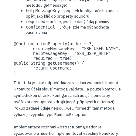
metodou getMessage)
– popisek konfiguračního údaje,
helpMessageKey
opět jako klíč do property souboru
– určuje, jestli je daný údaj povinný
required
– určuje, zde má být hodnota
confidential
zašifrována
@ConfigurationProperty(order = 3,

	displayMessageKey = "SSH_USER_NAME",

	helpMessageKey = "SSH_USER_HELP",

	required = true)

public String getUsername() {

	return username;

}
Tato třída je také odpovědná za validaci vstupních hodnot.
K tomuto účelu slouží metoda validate. Ta pouze kontroluje
syntaktickou stránku konfiguračních údajů, neměla by
ověřovat dostupnost zdrojů (např. připojení k databázi).
Pokud zadané údaje nejsou „well-formed“, tam metoda
vyhazuje výjimku typu RuntimeException.
Implementace rozhraní AbstractConfiguration je
vyžadováno a musí ho implementovat všechny konektory.