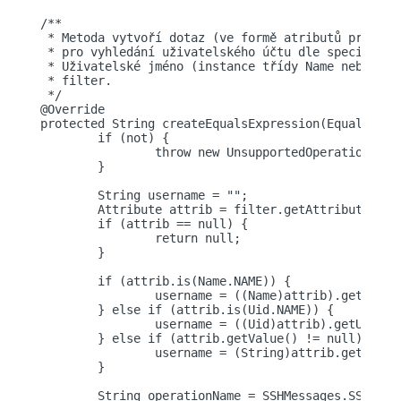
/**

 * Metoda vytvoří dotaz (ve formě atributů pro přís
 * pro vyhledání uživatelského účtu dle specifikov
 * Uživatelské jméno (instance třídy Name nebo Uid
 * filter.

 */

@Override

protected String createEqualsExpression(EqualsFilte
	if (not) {

		throw new UnsupportedOperationException("Not supported yet.");

	}

	String username = "";

	Attribute attrib = filter.getAttribute();

	if (attrib == null) {

		return null;

	}

	if (attrib.is(Name.NAME)) {

		username = ((Name)attrib).getNameValue();

	} else if (attrib.is(Uid.NAME)) {

		username = ((Uid)attrib).getUidValue();

	} else if (attrib.getValue() != null) {

		username = (String)attrib.getValue().get(0);

	}		

	String operationName = SSHMessages.SSH_GETUSER;
