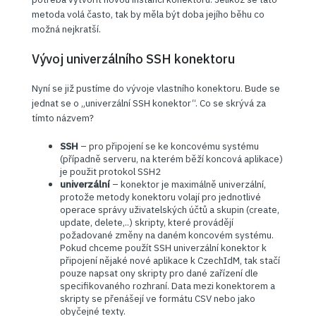
metoda volá často, tak by měla být doba jejího běhu co
možná nejkratší.
Vývoj univerzálního SSH konektoru
Nyní se již pustíme do vývoje vlastního konektoru. Bude se
jednat se o „univerzální SSH konektor“. Co se skrývá za
tímto názvem?
SSH
– pro připojení se ke koncovému systému
(případně serveru, na kterém běží koncová aplikace)
je použit protokol SSH2
univerzální
– konektor je maximálně univerzální,
protože metody konektoru volají pro jednotlivé
operace správy uživatelských účtů a skupin (create,
update, delete,..) skripty, které provádějí
požadované změny na daném koncovém systému.
Pokud chceme použít SSH univerzální konektor k
připojení nějaké nové aplikace k CzechIdM, tak stačí
pouze napsat ony skripty pro dané zařízení dle
specifikovaného rozhraní. Data mezi konektorem a
skripty se přenášejí ve formátu CSV nebo jako
obyčejné texty.