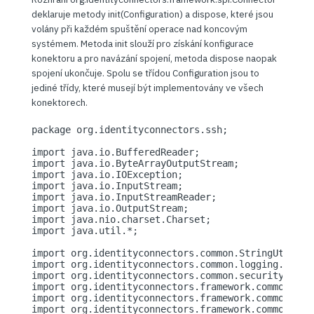
deklaruje metody init(Configuration) a dispose, které jsou
volány při každém spuštění operace nad koncovým
systémem. Metoda init slouží pro získání konfigurace
konektoru a pro navázání spojení, metoda dispose naopak
spojení ukončuje. Spolu se třídou Configuration jsou to
jediné třídy, které musejí být implementovány ve všech
konektorech.
package org.identityconnectors.ssh;

import java.io.BufferedReader;

import java.io.ByteArrayOutputStream;

import java.io.IOException;

import java.io.InputStream;

import java.io.InputStreamReader;

import java.io.OutputStream;

import java.nio.charset.Charset;

import java.util.*;

import org.identityconnectors.common.StringUtil;

import org.identityconnectors.common.logging.Log;

import org.identityconnectors.common.security.Guard
import org.identityconnectors.framework.common.exce
import org.identityconnectors.framework.common.obje
import org.identityconnectors.framework.common.obje