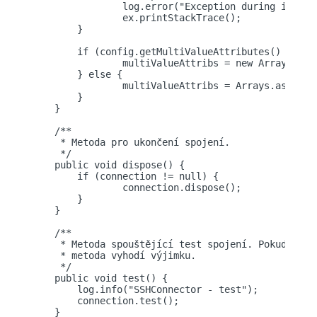
        	log.error("Exception during initialization.");

        	ex.printStackTrace();

        }

        if (config.getMultiValueAttributes() == nu
        	multiValueAttribs = new ArrayList<String>();

        } else {

        	multiValueAttribs = Arrays.asList(config.getMultiValueAttributes());

        }

    }

    /**

     * Metoda pro ukončení spojení.

     */

    public void dispose() {

    	if (connection != null) {

    		connection.dispose();

    	}

    }

    /**

     * Metoda spouštějící test spojení. Pokud není
     * metoda vyhodí výjimku.

     */

    public void test() {

    	log.info("SSHConnector - test");

    	connection.test();

    } 
