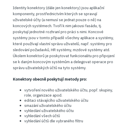
Identity konektory (dále jen konektory) jsou aplikační
komponenty, prostřednictvím kterých se spravují
uživatelské účty (a nemusí se jednat pouze o ně) na
koncových systémech. Tvoří k nim jakousi fasádu, tj.
poskytují jednotné rozhraní pro práci s nimi. Koncové
systémy jsou v tomto případě všechny aplikace a systémy,
které používají vlastní správu uživatelů, např. systémy pro
sledování požadavků, HR systémy, mzdové systémy atd.
Úkolem konektorů je poskytovat funkcionalitu pro připojení
se k daným koncovým systémům a delegovat operace pro
správu uživatelských účtů na tyto systémy.
Konektory obecně poskytují metody pro:
vytvoření nového uživatelského účtu, popř. skupiny,
role, organizace apod.
editaci stávajícího uživatelského účtu
smazání uživatelského účtu
vyhledání uživatelského účtu
vyhledání všech účtů
vyhledání účtů dle vybraného filtru