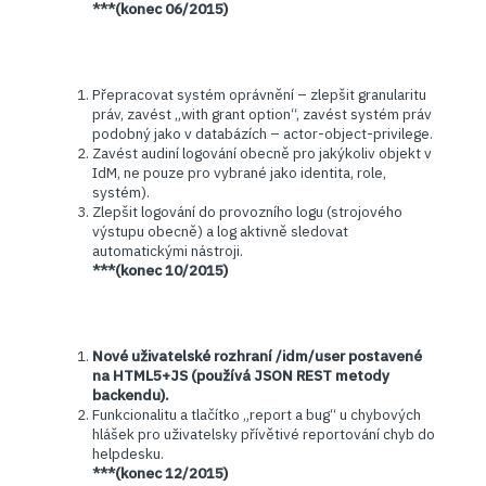
***(konec 06/2015)
Přepracovat systém oprávnění – zlepšit granularitu
práv, zavést „with grant option“, zavést systém práv
podobný jako v databázích – actor-object-privilege.
Zavést audiní logování obecně pro jakýkoliv objekt v
IdM, ne pouze pro vybrané jako identita, role,
systém).
Zlepšit logování do provozního logu (strojového
výstupu obecně) a log aktivně sledovat
automatickými nástroji.
***(konec 10/2015)
Nové uživatelské rozhraní /idm/user postavené
na HTML5+JS (používá JSON REST metody
backendu).
Funkcionalitu a tlačítko „report a bug“ u chybových
hlášek pro uživatelsky přívětivé reportování chyb do
helpdesku.
***(konec 12/2015)