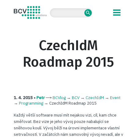
BCV solutions s.r.o.
CzechIdM
Roadmap 2015
1. 4. 2015 •
Petr
⟶
BCVlog
→
BCV
→
CzechIdM
→
Event
→
Programming
→
CzechIdM Roadmap 2015
Každý větší software musí mít nejakou vizi, cíl, kam chce
směřovat. Bez vize je jeho vývoj pouze nabalující se
sněhovou koulí. Vývoj běží na úrovni implementace vlastní
setrvačností. V začátcích nám samovolný vývoj nevadí, ale v