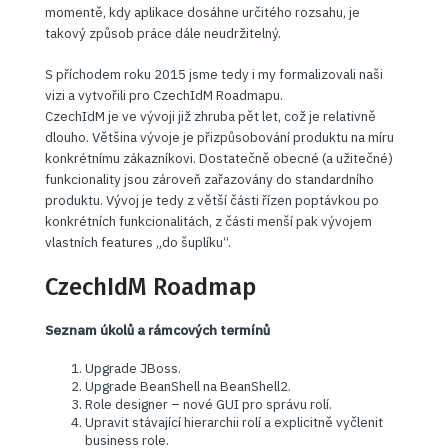
momentě, kdy aplikace dosáhne určitého rozsahu, je
takový způsob práce dále neudržitelný.
S příchodem roku 2015 jsme tedy i my formalizovali naši
vizi a vytvořili pro CzechIdM Roadmapu.
CzechIdM je ve vývoji již zhruba pět let, což je relativně
dlouho. Většina vývoje je přizpůsobování produktu na míru
konkrétnímu zákazníkovi. Dostatečně obecné (a užitečné)
funkcionality jsou zároveň zařazovány do standardního
produktu. Vývoj je tedy z větší části řízen poptávkou po
konkrétních funkcionalitách, z části menší pak vývojem
vlastních features „do šuplíku“.
CzechIdM Roadmap
Seznam úkolů a rámcových termínů
Upgrade JBoss.
Upgrade BeanShell na BeanShell2.
Role designer – nové GUI pro správu rolí.
Upravit stávající hierarchii rolí a explicitně vyčlenit
business role.