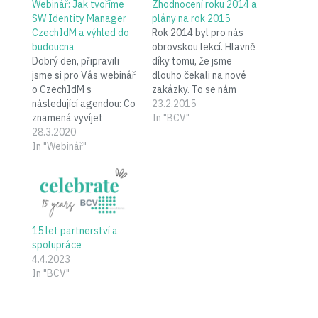
Webinář: Jak tvoříme
Zhodnocení roku 2014 a
SW Identity Manager
plány na rok 2015
CzechIdM a výhled do
Rok 2014 byl pro nás
budoucna
obrovskou lekcí. Hlavně
Dobrý den, připravili
díky tomu, že jsme
jsme si pro Vás webinář
dlouho čekali na nové
o CzechIdM s
zakázky. To se nám
následující agendou: Co
stalo poprvé od startu
23.2.2015
znamená vyvíjet
firmy a donutilo nás to
In "BCV"
Identity manager jako
28.3.2020
udělat hodně změn,
produkt. Nosná vize,
In "Webinář"
které nakonec měly
unikátní vlastnosti,
velmi pozitivní dopad na
technologie a
fungování firmy. Druhá
zkušenosti od klientů.
polovina roku byla
Roadmapa a
opakem, naprostým
budoucnost. O
úspěchem. Získali
15 let partnerství a
CzechIdM SW Identity
jsme…
spolupráce
manager CzechIdM
4.4.2023
vyvíjíme a nasazujeme
In "BCV"
již přes 10 let. Nástroj
slouží k efektivní
správě…