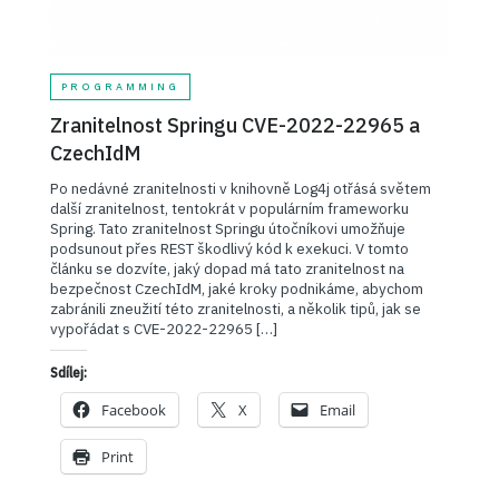
PROGRAMMING
Zranitelnost Springu CVE-2022-22965 a
CzechIdM
Po nedávné zranitelnosti v knihovně Log4j otřásá světem
další zranitelnost, tentokrát v populárním frameworku
Spring. Tato zranitelnost Springu útočníkovi umožňuje
podsunout přes REST škodlivý kód k exekuci. V tomto
článku se dozvíte, jaký dopad má tato zranitelnost na
bezpečnost CzechIdM, jaké kroky podnikáme, abychom
zabránili zneužití této zranitelnosti, a několik tipů, jak se
vypořádat s CVE-2022-22965 […]
Sdílej:
Facebook
X
Email
Print