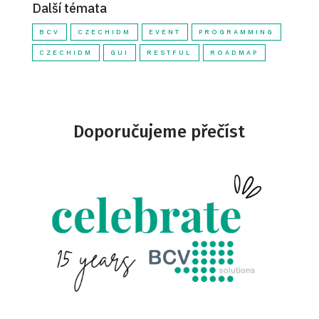
Další témata
BCV
CZECHIDM
EVENT
PROGRAMMING
CZECHIDM
GUI
RESTFUL
ROADMAP
Doporučujeme přečíst