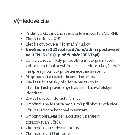
==================================================
Výhledové cíle
Přidat do GUI možnost exportu a importu z/do XML.
Zlepšit odezvu GUI.
Zlepšit chybové a informační hlášky.
Nové admin GUI rozhraní /idm/admin postavené
na HTML5+JS (+ plně funkční RESTapi).
Upravit chování, kdy při odebírání role je uživateli
zobrazena tabulka výběru unlink-delete, i když ještě
má (přes jinou roli) přidělen účet na systému.
Přepracovat a rozšířit hromadné akce.
Zavést uživatelsky přívětivé nastavování
standardních pravidelných akcí nad uživatelskými
identitami.
Zavést systém defaultních rolí.
Umožnit, aby identita mohla mít přilinkovaných více
účtů na jednom koncovém systému.
Umožnit paralelní běh akcí (např. paralelní
zpracovávání účtů).
Zkompletovat Selenium testy.
Zkompletovat Unit testy.