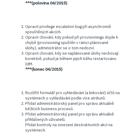
***(polovina 04/2015)
Opravit privilege escalation bug při asynchronně
spouštěných akcích.
Opravit chování, kdy pokud při provisioningu dojde k
chybě (provisioning spuštěn v rámci plánované
úlohy), administrátor se o tom nedozví.
Opravit chování, kdy se naplánované úlohy nechovají
korektně, pokud je během jejich běhu restartováno
IdM.
***(konec 04/2015)
Rozšířit formulář pro vyhledávání (a linkování) účtů na
systémech o vyhledávání podle více atributů.
Přidat administrátorský panel pro správu aktuálně
běžících business procesů.
Přidat administrátorský panel pro správu aktuálně
přihlášených uživatelů.
Přidat kontroly na omezení destruktivních akcí na
systémech.