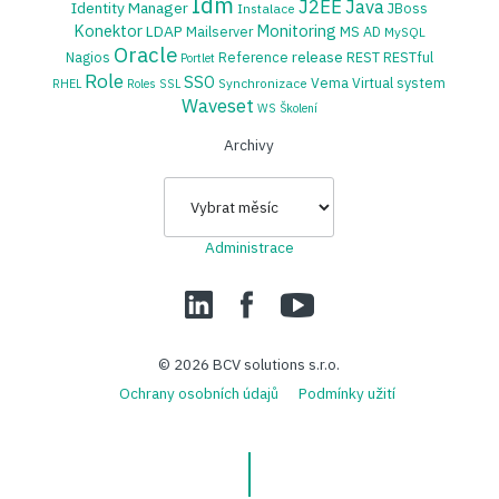
Idm
J2EE
Java
Identity Manager
JBoss
Instalace
Konektor
Monitoring
LDAP
Mailserver
MS AD
MySQL
Oracle
release
Nagios
Reference
REST
RESTful
Portlet
Role
SSO
Vema
Virtual system
Synchronizace
RHEL
Roles
SSL
Waveset
WS
Školení
Archivy
Archivy
Administrace
LinedIn
Facebook
YouTube
© 2026
BCV solutions s.r.o.
Ochrany osobních údajů
Podmínky užití