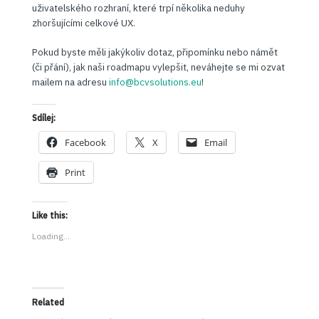
uživatelského rozhraní, které trpí několika neduhy
zhoršujícími celkové UX.
Pokud byste měli jakýkoliv dotaz, připomínku nebo námět
(či přání), jak naši roadmapu vylepšit, neváhejte se mi ozvat
mailem na adresu
info@bcvsolutions.eu
!
Sdílej:
Facebook
X
Email
Print
Like this:
Loading...
Related