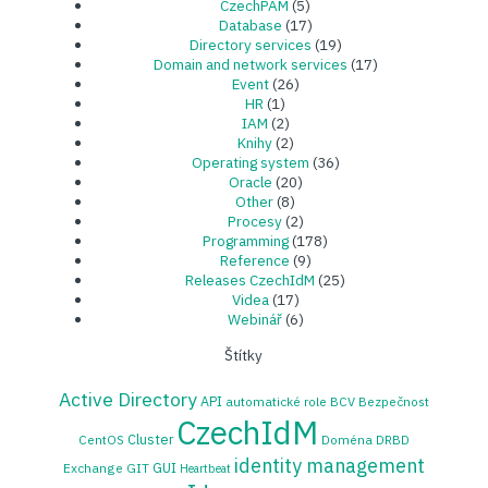
CzechPAM
(5)
Database
(17)
Directory services
(19)
Domain and network services
(17)
Event
(26)
HR
(1)
IAM
(2)
Knihy
(2)
Operating system
(36)
Oracle
(20)
Other
(8)
Procesy
(2)
Programming
(178)
Reference
(9)
Releases CzechIdM
(25)
Videa
(17)
Webinář
(6)
Štítky
Active Directory
API
automatické role
BCV
Bezpečnost
CzechIdM
Cluster
CentOS
Doména
DRBD
identity management
GUI
Exchange
GIT
Heartbeat