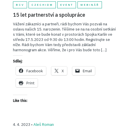
BCV
CZECHIDM
EVENT
WEBINÁŘ
15 let partnerství a spolupráce
Vážení zákazníci a partneři, rádi bychom Vás pozvali na
oslavu našich 15. narozenin. Těšíme se na na osobní setkání
s Vámi, které se bude konat v prostorách Spojka Karlín ve
středu 17.5.2023 od 9:30 do 13:00 hodin. Registrujte se
níže. Rádi bychom Vám tedy představili základní
harmonogram akce. Věříme, že i pro Vás bude toto […]
Sdílej:
Facebook
X
Email
Print
Like this:
4. 4. 2023 •
Aleš Roman