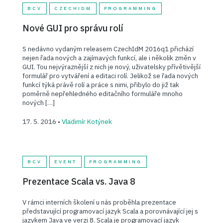
BCV
CZECHIDM
PROGRAMMING
Nové GUI pro správu rolí
S nedávno vydaným releasem CzechIdM 2016q1 přichází
nejen řada nových a zajímavých funkcí, ale i několik změn v
GUI. Tou nejvýraznější z nich je nový, uživatelsky přívětivější
formulář pro vytváření a editaci rolí. Jelikož se řada nových
funkcí týká právě rolí a práce s nimi, přibylo do již tak
poměrně nepřehledného editačního formuláře mnoho
nových […]
17. 5. 2016 •
Vladimír Kotýnek
BCV
EVENT
PROGRAMMING
Prezentace Scala vs. Java 8
V rámci interních školení u nás proběhla prezentace
představující programovací jazyk Scala a porovnávající jej s
jazykem Java ve verzi 8. Scala je programovací jazyk