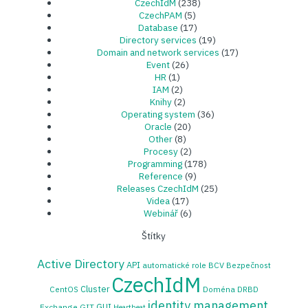
CzechIdM
(238)
CzechPAM
(5)
Database
(17)
Directory services
(19)
Domain and network services
(17)
Event
(26)
HR
(1)
IAM
(2)
Knihy
(2)
Operating system
(36)
Oracle
(20)
Other
(8)
Procesy
(2)
Programming
(178)
Reference
(9)
Releases CzechIdM
(25)
Videa
(17)
Webinář
(6)
Štítky
Active Directory
API
automatické role
BCV
Bezpečnost
CzechIdM
Cluster
CentOS
Doména
DRBD
identity management
GUI
Exchange
GIT
Heartbeat