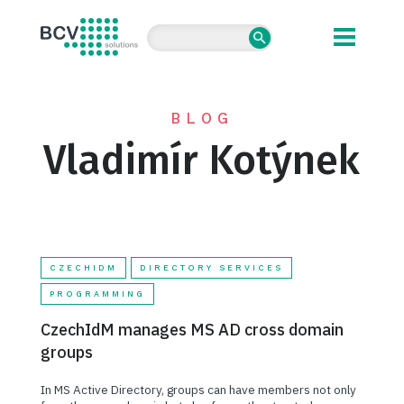
BCV solutions s.r.o.
BLOG
Vladimír Kotýnek
CZECHIDM
DIRECTORY SERVICES
PROGRAMMING
CzechIdM manages MS AD cross domain
groups
In MS Active Directory, groups can have members not only