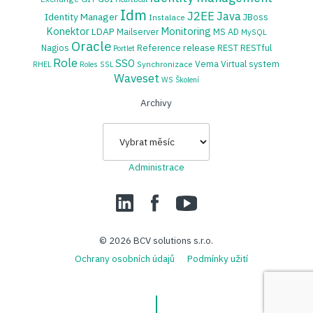
Idm
J2EE
Java
Identity Manager
JBoss
Instalace
Konektor
Monitoring
LDAP
Mailserver
MS AD
MySQL
Oracle
release
Nagios
Reference
REST
RESTful
Portlet
Role
SSO
Vema
Virtual system
Synchronizace
RHEL
Roles
SSL
Waveset
WS
Školení
Archivy
Archivy
Administrace
LinedIn
Facebook
YouTube
© 2026
BCV solutions s.r.o.
Ochrany osobních údajů
Podmínky užití