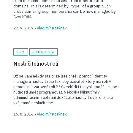
from the same domain but also from other trusted
domains. This is determined by „type“ of a group. Such
cross domain group membership can be now managed by
CzechIdM.
22. 9. 2017 •
Vladimír Kotýnek
BCV
CZECHIDM
Neslučitelnost rolí
Už se Vám někdy stalo, že jste chtěli pomocí identity
manageru nastavit role tak, aby uživatel, který má roli A
nemohl mít zároveň roli B? CzechIdM to nyní umožňuje i bez
nutnosti umět programovat. Několika kliknutími v
administračním rozhraní dokážete nastavit dvě role jako
vzájemně neslučitelné.
16. 8. 2016 •
Vladimír Kotýnek