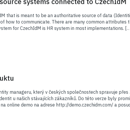
 source systems connected to CzechIdM
that is meant to be an authoritative source of data (Identitie
ys of how to communicate. There are many common attributes t
ystem for CzechIdM is HR system in most implementations. [
uktu
ntity manageru, který v českých společnostech spravuje přes 3 
identit u našich stávajících zákazníků. Do této verze byly pro
se na online demo na adrese http://demo.czechidm.com/ a posu