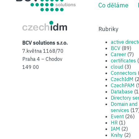
Co děláme
CzechIDM
Rubriky
active direct
BCV solutions s.r.o.
BCV
(89)
7.května 1168/70
Career
(7)
Praha 4 – Chodov
certificates
(
cloud
(3)
149 00
Connectors
CzechIdM
(2
CzechPAM
(
Database
(1
Directory se
Domain and
services
(17
Event
(26)
HR
(1)
IAM
(2)
Knihy
(2)