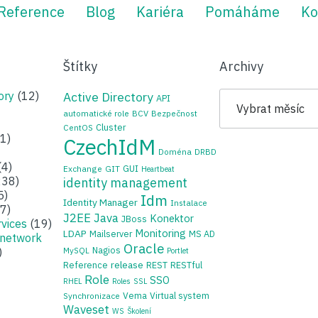
Reference
Blog
Kariéra
Pomáháme
Ko
Štítky
Archivy
Archivy
ory
(12)
Active Directory
API
automatické role
BCV
Bezpečnost
Cluster
CentOS
1)
CzechIdM
Doména
DRBD
(4)
GUI
Exchange
GIT
Heartbeat
38)
identity management
5)
Idm
Identity Manager
Instalace
7)
J2EE
Java
Konektor
JBoss
rvices
(19)
Monitoring
LDAP
Mailserver
MS AD
 network
Oracle
Nagios
)
MySQL
Portlet
release
Reference
REST
RESTful
Role
SSO
RHEL
Roles
SSL
Vema
Virtual system
Synchronizace
Waveset
WS
Školení