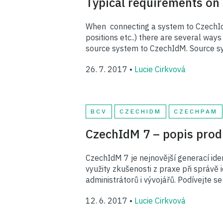
Typical requirements on
When connecting a system to CzechIdM 
positions etc..) there are several wa
source system to CzechIdM. Source s
26. 7. 2017 •
Lucie Cirkvová
BCV
CZECHIDM
CZECHPAM
CzechIdM 7 – popis prod
CzechIdM 7 je nejnovější generací ide
využity zkušenosti z praxe při správě 
administrátorů i vývojářů. Podívejte 
12. 6. 2017 •
Lucie Cirkvová