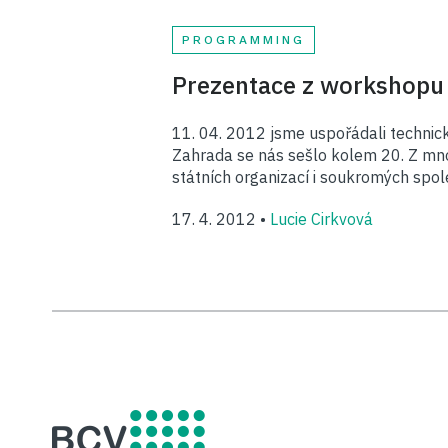
PROGRAMMING
Prezentace z workshopu „
11. 04. 2012 jsme uspořádali technick
Zahrada se nás sešlo kolem 20. Z mno
státních organizací i soukromých spo
17. 4. 2012 •
Lucie Cirkvová
BCV solutions s.r.o.