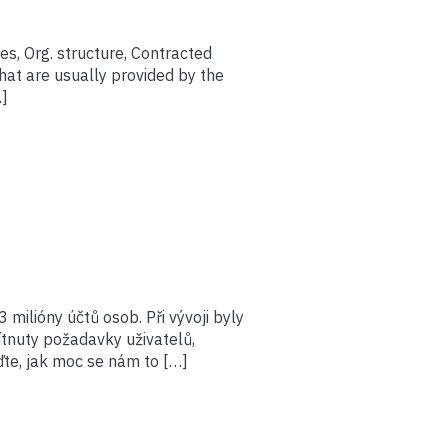
s, Org. structure, Contracted
hat are usually provided by the
…]
milióny účtů osob. Při vývoji byly
mítnuty požadavky uživatelů,
ďte, jak moc se nám to […]